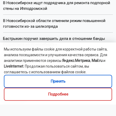
В Новосибирске ищут подрядчика для ремонта подпорной
стены на Ипподромской
В Новосибирской области отменили режим повышенной
готовности из-за шелкопряда
Бастрыкин поручил завершить дела в отношении банды
подростков из Новосибирска
Мы используем файлы cookie для корректной работы сайта,
анализа посещаемости и улучшения качества сервиса. Для
Косули вышли погулять на Михайловскую набережную в
аналитики применяются сервисы
Яндекс.Метрика
,
Mail.ru
и
Новосибирске
LiveInternet
. Продолжая пользоваться сайтом, вы
соглашаетесь с использованием файлов cookie.
Ввод жилья в Новосибирской области в 2026 году упал на
36%
Принять
Новосибирцам за службу в войсках БПЛА выплатят до 2,9
Подробнее
млн рублей
В Новосибирске завершили благоустройство улицы Кирова