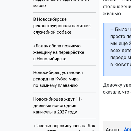
масло
столкновени
жизнью.
В Новосибирске
реконструировали памятник
— Было чи
служебной собаке
просто пе
мы ещё 2
«Лада» сбила пожилую
всех дете
женщину на перекрёстке
передо м
в Новосибирске
в кювет 
Новосибирец установил
рекорд на Кубке мира
Девочку уве
по зимнему плаванию
сказали, чт
Новосибирцев ждут 11-
дневные новогодние
каникулы в 2027 году
«Газель» опрокинулась на бок
Автор:
Ар