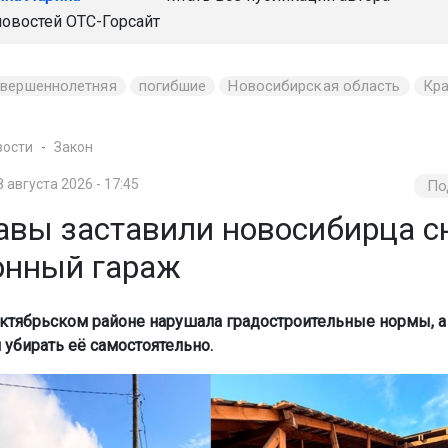
новостей
ОТС-Горсайт
овершеннолетняя
погибшие
Новосибирская область
Кра
вости
Закон
8 августа 2026 - 17:45
По
авы заставили новосибирца с
онный гараж
ктябрьском районе нарушала градостроительные нормы, а
 убирать её самостоятельно.