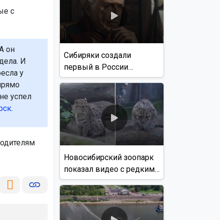
ые с
А он
Сибиряки создали
дела. И
первый в России
есла у
документальный фильм
 прямо
с использованием ИИ
не успел
рск
.
родителям
Новосибирский зоопарк
показал видео с редким
виверровым котом