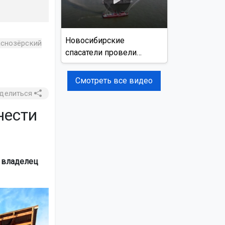
Новосибирские
снозёрский
спасатели провели
учения на реке Обь
Смотреть все видео
делиться
нести
 владелец