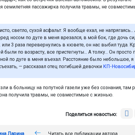
я семилетняя пассажирка получила травмы, не совместим
сто, светло, сухой асфальт. Я вообще ехал, не напрягаясь... 
ред носом по дуге в меня врезался, в мой бок, где дочь си
 или 3 раза перевернулись в кювете, он нас выбил туда. Кр
й были по возрасту, все пристегнуты... А толку... Он просто
ной по дуге в меня въехал. Расстояние было небольшое, я 
съехать, — рассказал отец погибшей девочки
КП-Новосиби
зли в больницу на попутной газели уже без сознания, там 
о она получила травмы, не совместимые с жизнью.
Поделиться новостью:
ина Ларина
Читать все публикации автора