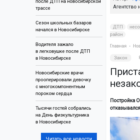
после ДТП на новосибирской
Агентство 
трассе
Сезон школьных базаров
ДТП
нес
начался в Новосибирске
район
Водителя зажало
Главная
Но
в легковушке после ДТП
Закон
в Новосибирске
Прист
Новосибирские врачи
прооперировали девочку
незак
с многокомпонентным
пороком сердца
Постройка О
отказывался
Тысячи гостей собрались
на День физкультурника
в Новосибирске
Читать все новости