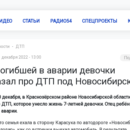
ИДЕО
СТАТЬИ
РАДИО54
СПЕЦПРОЕКТЫ
вости
ДТП
 декабря 2022 - 13:00
По
погибшей в аварии девочки
азал про ДТП под Новосибирс
30 декабря, в Краснозёрском районе Новосибирской област
 ДТП, которое унесло жизнь 7-летней девочки. Отец ребён
 аварии.
то семья ехала в сторону Карасука по автодороге «Новоси
лодар», как со встречки выехал автомобиль. В результате