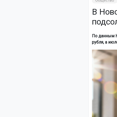
Общество
В Нов
подсо
По данным Но
рубля, а июл