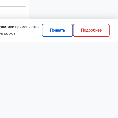
делиться
налитики применяются
Принять
Подробнее
в cookie.
 лет служил
83 года,