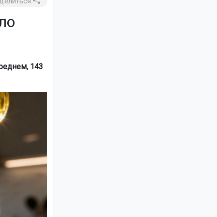
делиться
ло
среднем, 143