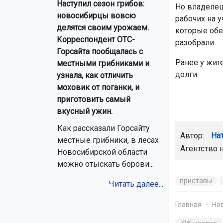
Наступил сезон грибов:
Но владелец
новосибирцы вовсю
рабочих на у
делятся своим урожаем.
которые обе
Корреспондент ОТС-
разобрали.
Горсайта пообщалась с
Ранее у жит
местными грибниками и
долги.
узнала, как отличить
моховик от поганки, и
приготовить самый
вкусный ужин.
Как рассказали Горсайту
Автор:
На
местные грибники, в лесах
Агентство 
Новосибирской области
можно отыскать борови...
приставы
Читать далее...
Главная
Но