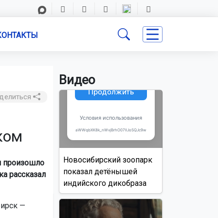
КОНТАКТЫ
Видео
делиться
ком
Новосибирский зоопарк
и произошло
показал детёнышей
ка рассказал
индийского дикобраза
бирск —