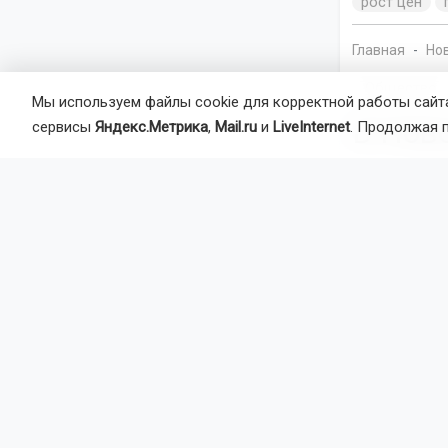
рост цен
Главная
Но
Общество
Мы используем файлы cookie для корректной работы сайта
В Нов
сервисы
Яндекс.Метрика
,
Mail.ru
и
LiveInternet
. Продолжая 
памят
Монумент ув
на станции 
включая ме