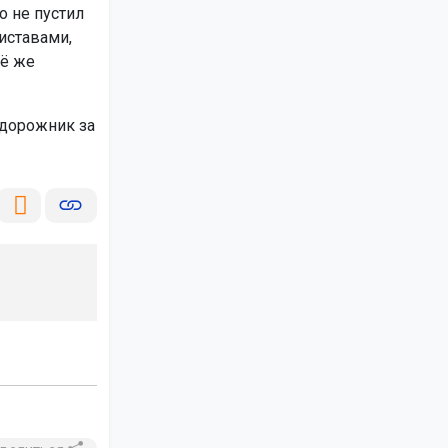
о не пустил
риставами,
сё же
дорожник за