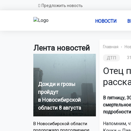
Предложить новость
НОВОСТИ
В
Лента новостей
Главная
Но
ДТП
31
Отец 
расск
Дожди и грозы
пройдут
В пятницу, 
в Новосибирской
смертельное
области 8 августа
подробности
Напомним, ч
В Новосибирской области
подорожало подсолнечное
Кочки — Пав