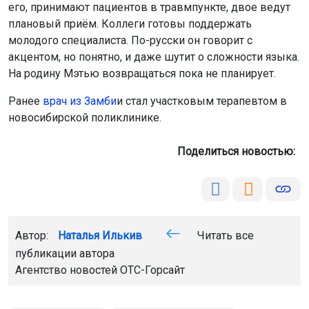
LiveInternet
. Продолжая пользоваться сайтом, вы
соглашаетесь с использованием файлов cookie.
Принять
Автор:
Наталья Илькив
Читать все
публикации автора
Подробнее
Агентство новостей
ОТС-Горсайт
поликлиника №14
травматолог из Руанды
Новосибирск
Главная
Новости
Общество
Общество
7 августа 2026 - 15:33
11 человек утонули в водоёмах
Новосибирска с начала купального
сезона