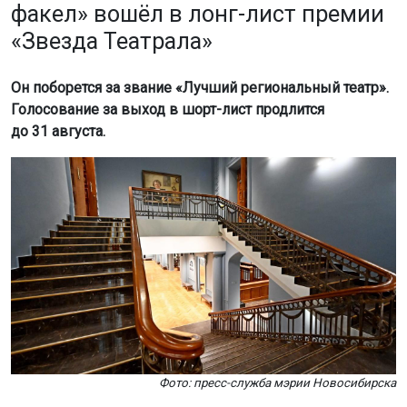
Фото: пресс-служба мэрии Новосибирска
Об этом сообщили в Минкультуры Новосибирской
области.
В прошлом году театр уже входил в тройку финалистов
этой премии. В 2023 году «Красный факел» снова
представляет Новосибирскую область среди десяти
лучших региональных театров России.
Лонг-лист премии составлен на основе 30 тысяч заявок
от зрителей. Итоги голосования определят, кто
продолжит борьбу за награду.