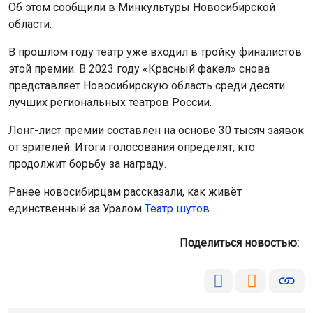
Ранее новосибирцам рассказали, как живёт
единственный за Уралом
Театр шутов.
Поделиться новостью:
Автор:
Наталья Илькив
Читать все
публикации автора
Агентство новостей
ОТС-Горсайт
театр "Красный факел"
международная премия «Звезда
Театрала»
Новосибирск
Главная
Новости
Строительство
Строительство
7 августа 2026 - 16:25