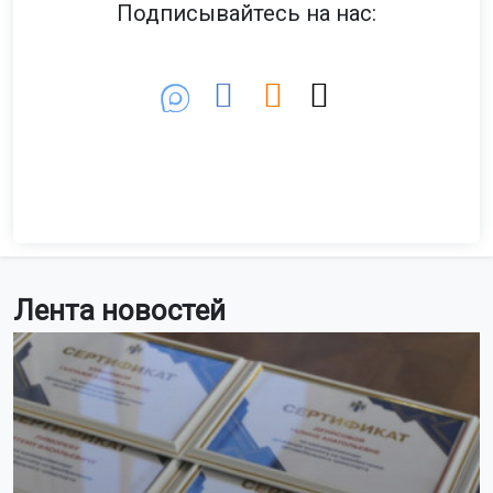
Фото: www.magnific.com/ru/author/, создано ИИ
Как сообщил портал
ndn.info
, два из трёх новых
муралов
посвятят межнациональным отношениям.
Команда «ДОБРО» из Санкт-Петербурга изобразит
девушек в национальных костюмах, добавив слово
«добро» в стилизованном шрифте. Новосибирский
художник Юра Телеш создаст работу, вдохновлённую
белорусской культурой, с элементами орнаментов и
мифологии. Финансирование проектов осуществляется
за счёт грантов, включая поддержку Росмолодёжи.
В августе стартовала художественная резиденция
«Сказ: Лаборатория мифов», объединившая 14
молодых художников из разных регионов России.
Участники изучают мифы народов Сибири и создают
инсталляции, видеоарт и перформансы. Итоговая
выставка пройдёт в декабре в Новосибирске, а затем