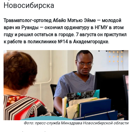
Фото: пресс-служба Минздрава Новосибирской области
Как сообщили в областном Минздраве, Мэтью приехал
в Россию восемь лет назад. Он вырос в многодетной
семье с девятью братьями и сёстрами. Медицину
выбрал по совету родных, которые решили, что в
семье нужен врач. Специалитет он окончил в Томске, а
для ординатуры выбрал Новосибирск, так как это
крупный город с большими возможностями.
Во время учёбы Мэтью успел поработать терапевтом и
врачом скорой помощи. Травматологию он выбрал из-
за интереса к анатомии.