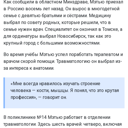
«Мне всегда нравилось изучать строение
человека — кости, мышцы. Я понял, что это крутая
профессия», — говорит он.
В поликлинике №14 Мэтью работает в отделении
травматологии. Здесь шесть врачей: четверо, включая
его, принимают пациентов в травмпункте, двое ведут
плановый приём. Коллеги готовы поддержать
молодого специалиста. По-русски он говорит с
акцентом, но понятно, и даже шутит о сложности языка.
На родину Мэтью возвращаться пока не планирует.
Ранее
в
рач из Замби
и стал участковым терапевтом в
новосибирской поликлинике.
Мы используем файлы cookie для корректной работы сайта,
анализа посещаемости и улучшения качества сервиса. Для
Поделиться новостью:
аналитики применяются сервисы
Яндекс.Метрика
,
Mail.ru
и