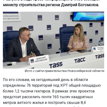
Фото с сайта правительства Новосибирской области
По его словам, на сегодняшний день в области
определены 76 территорий под КРТ общей площадью
более 1,2 тысячи гектаров. В рамках этих проектов
предстоит расселить почти 165 тысяч квадратных
метров ветхого жилья и построить свыше 8,4
миллиона квадратных метров нового. Сейчас в стадии
реализации находятся 68 проектов, включая крупные,
такие как микрорайон «Клюквенный» и территория
«СмартСити-Новосибирск».
Строительство жилья синхронизировано с созданием
социальной инфраструктуры. По поручению
губернатора Андрея Травникова к возведению
социальных объектов подключились застройщики
региона. До 2037 года планируется привлечь более 29
миллиардов рублей внебюджетных средств на