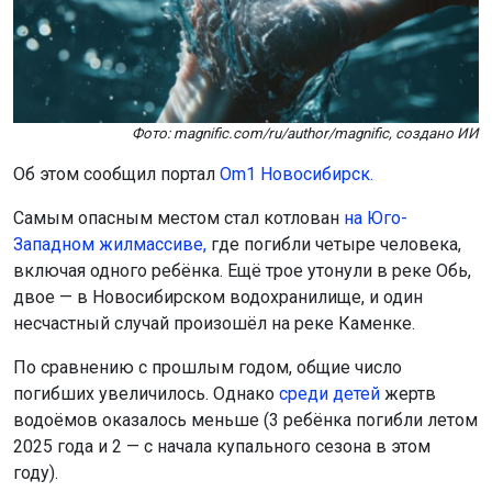
двое — в Новосибирском водохранилище, и один
несчастный случай произошёл на реке Каменке.
По сравнению с прошлым годом, общие число
погибших увеличилось. Однако
среди детей
жертв
водоёмов оказалось меньше (3 ребёнка погибли летом
2025 года и 2 — с начала купального сезона в этом
году).
Поделиться новостью:
Автор:
Наталья Илькив
Читать все
публикации автора
Агентство новостей
ОТС-Горсайт