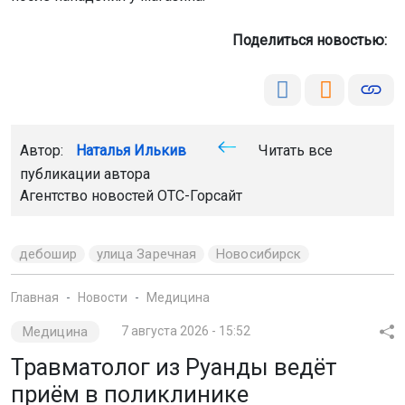
дебошир
улица Заречная
Новосибирск
Главная
Новости
Медицина
Медицина
7 августа 2026 - 15:52
Травматолог из Руанды ведёт
приём в поликлинике
Новосибирска
Травматолог-ортопед Абайо Мэтью Эйме — молодой
врач из Руанды — окончил ординатуру в НГМУ в этом
году и решил остаться в городе. 7 августа он приступил
к работе в поликлинике №14 в Академгородке.