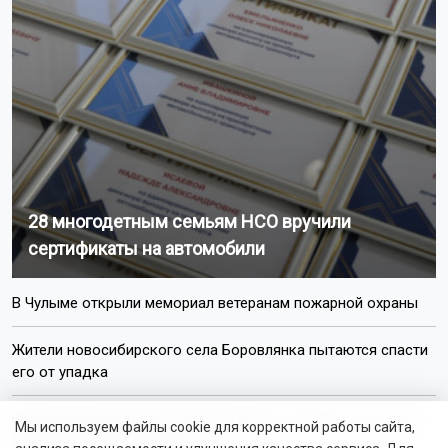
переедет в Томск.
Поделиться новостью:
Автор:
Наталья Илькив
Читать все
публикации автора
Агентство новостей
ОТС-Горсайт
Год единства народов
муралы
фестивали
Новосибирск
Показать еще