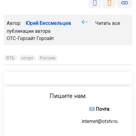
Автор:
Юрий Бессмельцев
Читать все
публикации автора
ОТС-Горсайт
Горсайт
ВТБ
спорт
Россия
Главная
Новости
Общество
Общество
7 августа 2026 - 15:16
В Новосибирске в Год единства
народов появятся новые муралы
В 2026 году в областной столице создадут три новых
мурала и проведут масштабные культурные
мероприятия. Художники, дизайнеры и студенты
воплотят идею единства через искусство.