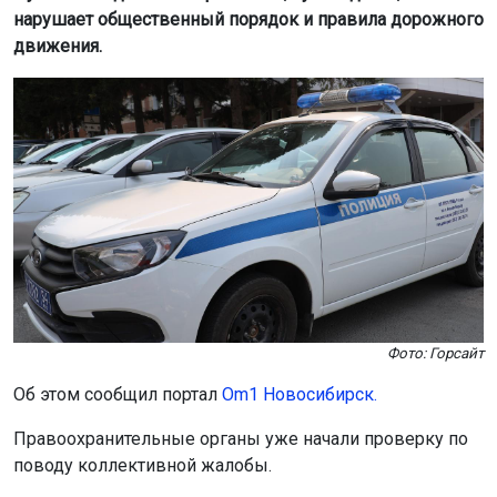
Фото: Горсайт
Об этом сообщил портал
Om1 Новосибирск.
Правоохранительные органы уже начали проверку по
поводу коллективной жалобы.
Жильцы рассказали, что мужчина регулярно
употребляет алкоголь, конфликтует с окружающими и
совершает странные поступки. Он бранится без повода,
может появиться на улице в нижнем белье и справить
нужду в лифте; пристаёт к женщинам, а однажды
выбросил из окна кошку.
Особое беспокойство вызывают случаи его
агрессивного поведения в лифте. Жильцы боятся
выпускать детей одних на лестничную клетку. В пресс-
службе ГУ МВД по Новосибирской области сообщили,