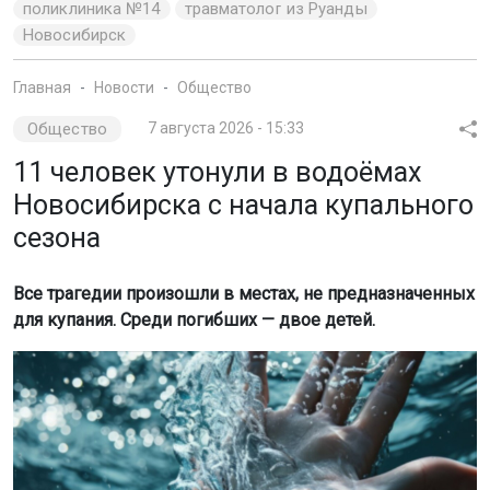
Все трагедии произошли в местах, не предназначенных
для купания. Среди погибших — двое детей.
Фото: magnific.com/ru/author/magnific, создано ИИ
Об этом сообщил портал
Om1 Новосибирск.
Самым опасным местом стал котлован
на Юго-
Западном жилмассиве,
где погибли четыре человека,
включая одного ребёнка. Ещё трое утонули в реке Обь,