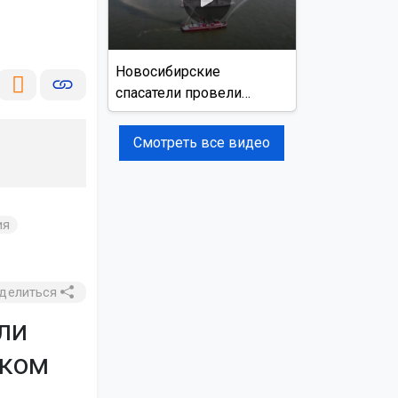
Новосибирские
спасатели провели
учения на реке Обь
Смотреть все видео
ия
делиться
ли
оком