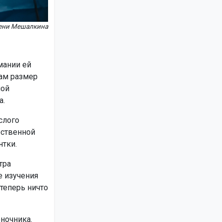
ени Мешалкина
мании ей
дам размер
шой
а.
слого
ественной
нтки.
тра
е изучения
теперь ничто
ночника.