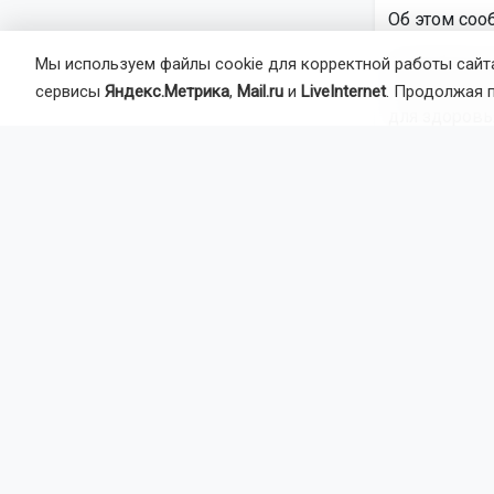
Об этом соо
Замгубернат
Мы используем файлы cookie для корректной работы сайта
участникам 
сервисы
Яндекс.Метрика
,
Mail.ru
и
LiveInternet
. Продолжая 
для здоровь
что физкуль
для занятий
Для новоси
и презентац
министр спо
олимпийский
В Новосибир
множество о
период в ре
участвовали