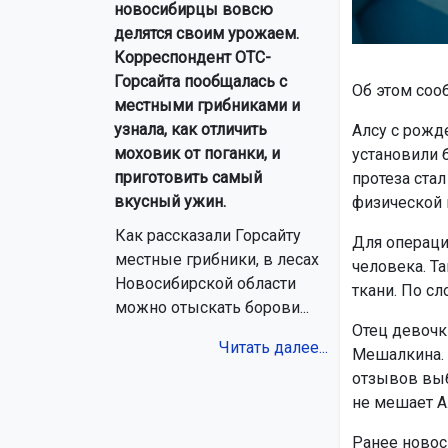
новосибирцы вовсю
делятся своим урожаем.
Корреспондент ОТС-
Горсайта пообщалась с
Об этом соо
местными грибниками и
узнала, как отличить
Алсу с рожд
моховик от поганки, и
установили 
приготовить самый
протеза ста
вкусный ужин.
физической 
Как рассказали Горсайту
Для операци
местные грибники, в лесах
человека. Т
Новосибирской области
ткани. По с
можно отыскать борови...
Отец девочк
Читать далее...
Мешалкина. 
отзывов выб
не мешает А
Ранее новос