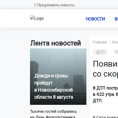
Предложить новость
НОВОСТИ
В
Лента новостей
Главная
Но
ДТП
30
Появи
со ск
Дожди и грозы
пройдут
В ДТП постр
в Новосибирской
в 4:22 утра
области 8 августа
ДТП.
Тысячи гостей собрались
на День физкультурника
В Сети появ