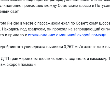
олкновение произошло между Советским шоссе и Петухов
ёный свет.
yota Fielder вместе с пассажиром ехал по Советскому шосс
. Находясь под градусом, он проехал на запрещающий сигн
что и привело к
столкновению с машиной скорой помощи.
серебристого универсала выявили 0,767 мг/л алкоголя в 
е ДТП травмированы шесть человек: водитель и пассажир T
паж скорой помощи.