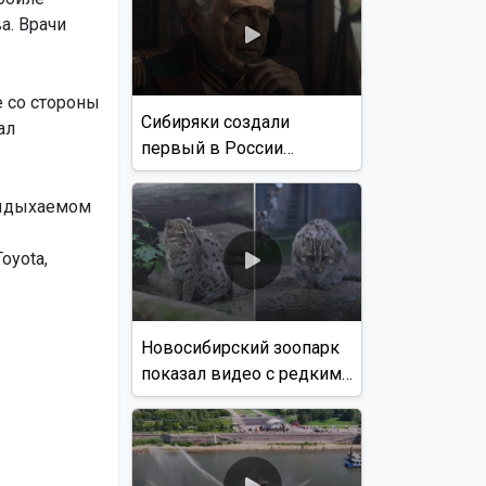
а. Врачи
е со стороны
Сибиряки создали
ал
первый в России
документальный фильм
с использованием ИИ
выдыхаемом
oyota,
Новосибирский зоопарк
показал видео с редким
виверровым котом