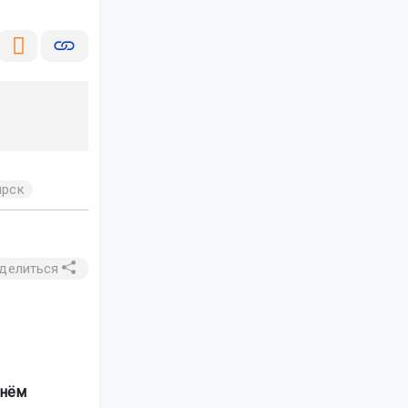
ирск
делиться
 нём