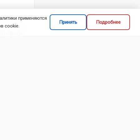
а
налитики применяются
Принять
Подробнее
сть спорта
в cookie.
одчеркнул,
ти условиях
выступления
дравили
 и
труировано
ТО. За этот
рых