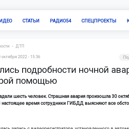
ИДЕО
СТАТЬИ
РАДИО54
СПЕЦПРОЕКТЫ
вости
ДТП
 октября 2022 - 15:36
По
лись подробности ночной ава
орой помощью
адали шесть человек. Страшная авария произошла 30 октя
. В настоящее время сотрудники ГИБДД выясняют все обсто
илась запись с видеорегистратора, установленного в автом