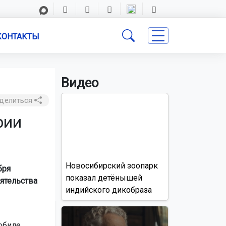
КОНТАКТЫ
Видео
делиться
рии
Новосибирский зоопарк
бря
показал детёнышей
ятельства
индийского дикобраза
обиле