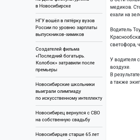
в Новосибирске
медиков. Ст
ехали на зел
НГУ вошёл в пятёрку вузов
России по уровню зарплаты
Водитель To
выпускников-химиков
Краснообска
светофора, 
Создателей фильма
«Последний богатырь.
У водителя 
Колобок» затравили после
воздухе.
премьеры
В результат
а также эки
Новосибирские школьники
выиграли олимпиаду
по искусственному интеллекту
Новосибирец вернулся с СВО
на собственную свадьбу
Новосибирцев старше 65 лет