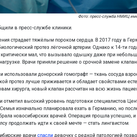
Фото: пресс-служба НМИЦ им
бщили в пресс-службе клиники.
ения страдает тяжёлым пороком сердца. В 2017 году в Гер
биологический протез лёгочной артерии. Однако к 14-ти го
л критически мал, что вызывало одышку даже при неболь
нагрузке. Врачи приняли решение о срочной замене клапан
и использовали донорский гомографт — ткань сосуда взро
акой протез лучше приживается и обладает свойствами ест
ловам хирурга, новый клапан рассчитан на всю жизнь пацие
и отметил высокий уровень подготовки специалистов Цен
Семья изначально планировала ехать в Германию, но посл
рала новосибирских врачей. Операция прошла успешно, и 
лсу продолжать идти к своей мечте — стать лингвистом.
ибирские врачи
спасли
девочку с редкой патологией позво