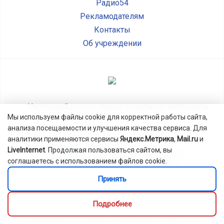
Радио54
Рекламодателям
Контакты
Об учреждении
Настоящий ресурс может содержать материалы
Мы используем файлы cookie для корректной работы сайта,
анализа посещаемости и улучшения качества сервиса. Для
аналитики применяются сервисы
Яндекс.Метрика
,
Mail.ru
и
LiveInternet
. Продолжая пользоваться сайтом, вы
Политика обработки персональных данных
соглашаетесь с использованием файлов cookie.
Информация о использовании cookie
Принять
Свидетельство о регистрации СМИ ЭЛ №ФС 77-77788 выдано
Федеральной службой по надзору в сфере связи,
Подробнее
информационных технологий и массовых коммуникаций.
Использование материалов, размещенных на Сайте и в