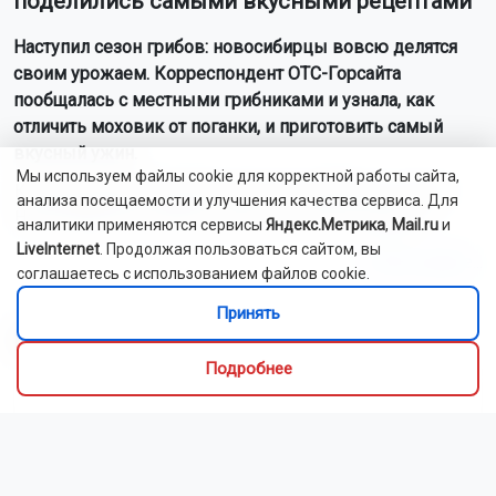
поделились самыми вкусными рецептами
Наступил сезон грибов: новосибирцы вовсю делятся
своим урожаем. Корреспондент ОТС-Горсайта
пообщалась с местными грибниками и узнала, как
отличить моховик от поганки, и приготовить самый
вкусный ужин.
Мы используем файлы cookie для корректной работы сайта,
Как рассказали Горсайту местные грибники, в лесах
анализа посещаемости и улучшения качества сервиса. Для
Новосибирской области можно отыскать борови...
аналитики применяются сервисы
Яндекс.Метрика
,
Mail.ru
и
LiveInternet
. Продолжая пользоваться сайтом, вы
Читать далее...
соглашаетесь с использованием файлов cookie.
Принять
Видео
Подробнее