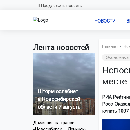
Предложить новость
НОВОСТИ
В
Лента новостей
Главная
Но
Экономика
Новос
месте 
Шторм ослабнет
РИА Рейтинг
в Новосибирской
Росс. Оказа
области 7 августа
купить 1007 
Движение на трассе
«Новосибирск — Ленинск-