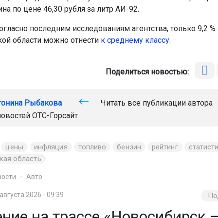
на по цене 46,30 рубля за литр АИ-92.
огласно последним исследованиям агентства, только 9,2 %
ой области можно отнести
к среднему классу
.
Поделиться новостью:
тонина Рыбакова
Читать все публикации автора
новостей
ОТС-Горсайт
цены
инфляция
топливо
бензин
рейтинг
статист
кая область
вости
Авто
 августа 2026 - 09:39
По
ние на трассе «Новосибирск 