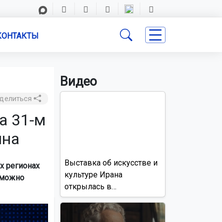
КОНТАКТЫ
Видео
делиться
а 31-м
ина
Выставка об искусстве и
х регионах
культуре Ирана
 можно
открылась в
Новосибирске