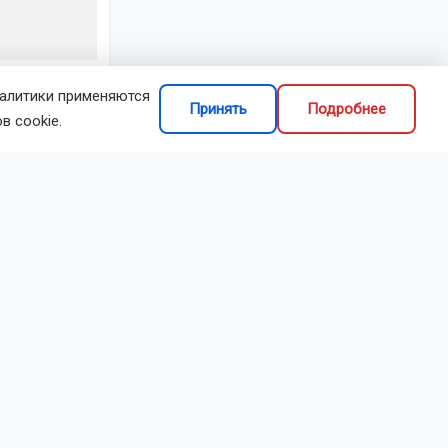
налитики применяются
сибирская
Принять
Подробнее
в cookie.
делиться
взятке
олиции № 3