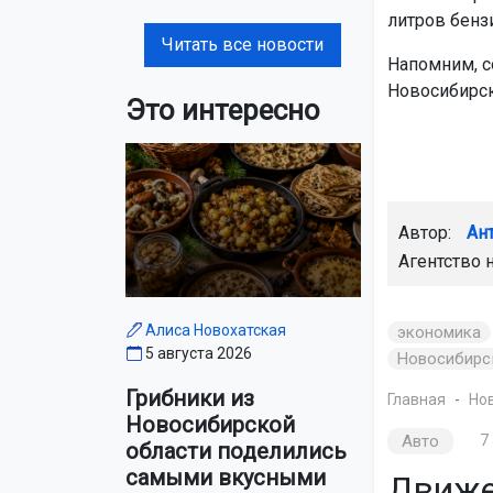
литров бензи
Читать все новости
Напомним, с
Новосибирск
Это интересно
Автор:
Ан
Агентство 
Алиса Новохатская
экономика
5 августа 2026
Новосибирс
Грибники из
Главная
Но
Новосибирской
Авто
7
области поделились
самыми вкусными
Движе