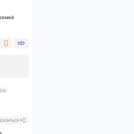
 семей
ика
делиться
—