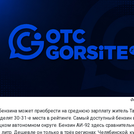
Ф
бензина может приобрести на среднюю зарплату житель Та
делят 30-31-е места в рейтинге. Самый доступный бензин в
ком автономном округе. Бензин АИ-92 здесь сравнительн
а литр. Дешевле он только в трёх регионах: Челябинской, к