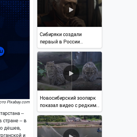
Сибиряки создали
первый в России
документальный фильм
с использованием ИИ
Новосибирский зоопарк
ото Pixabay.com
показал видео с редким
виверровым котом
тарстана ‒
 стране ‒ в
о дёшев,
урганской и