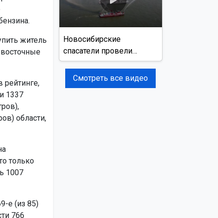
о
бензина.
Новосибирские
упить житель
спасатели провели
невосточные
учения на реке Обь
Смотреть все видео
 рейтинге,
и 1337
ров),
ров) области,
на
то только
ь 1007
-е (из 85)
ти 766