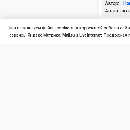
Автор:
На
Агентство 
Мы используем файлы cookie для корректной работы сайта
трасса Нов
сервисы
Яндекс.Метрика
,
Mail.ru
и
LiveInternet
. Продолжая 
область
Главная
Но
Закон
Начал
Новоси
Центральный
«Заельцовски