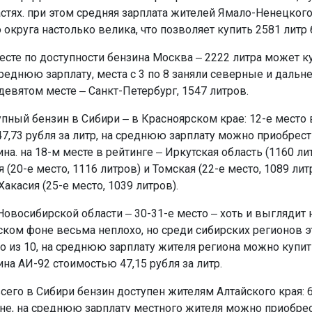
стях. при этом средняя зарплата жителей Ямало-Ненецког
округа настолько велика, что позволяет купить 2581 литр 
есте по доступности бензина Москва ‒ 2222 литра может к
среднюю зарплату, места с 3 по 8 заняли северные и даль
девятом месте ‒ Санкт-Петербург, 1547 литров.
пный бензин в Сибири ‒ в Красноярском крае: 12-е место в
47,73 рубля за литр, на среднюю зарплату можно приобрест
на. на 18-м месте в рейтинге ‒ Иркутская область (1160 лит
(20-е место, 1116 литров) и Томская (22-е место, 1089 лит
акасия (25-е место, 1039 литров).
Новосибирской области ‒ 30-31-е место ‒ хоть и выглядит 
ком фоне весьма неплохо, но среди сибирских регионов э
о из 10, на среднюю зарплату жителя региона можно купит
на АИ-92 стоимостью 47,15 рубля за литр.
сего в Сибири бензин доступен жителям Алтайского края: 69
ане, на среднюю зарплату местного жителя можно приобрес