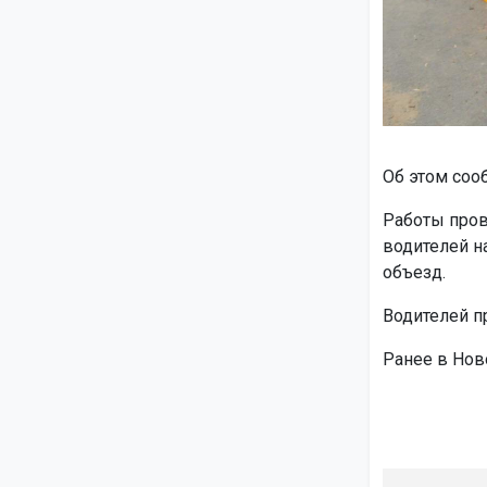
Об этом соо
Работы пров
водителей н
объезд.
Водителей п
Ранее в Но