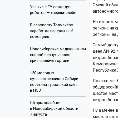
Омской обла
Учёные НГУ создадут
автономного 
роботов — «вершителей»
На втором м
В аэропорту Толмачёво
региона на 
заработал виртуальный
регионы, на 
помощник
Самый досту
Новосибирские медики нашли
цена АИ-92 
способ вернуть голос
литров бензи
при параличе гортани
Кемеровская 
Республика Х
150 молодых
путешественников Сибири
Показатель 
посетили туристский слёт
общероссийс
в НСО
шестое мест
литров бензи
Шторм ослабнет
в Новосибирской области
Ну а менее в
7 августа
место в стр