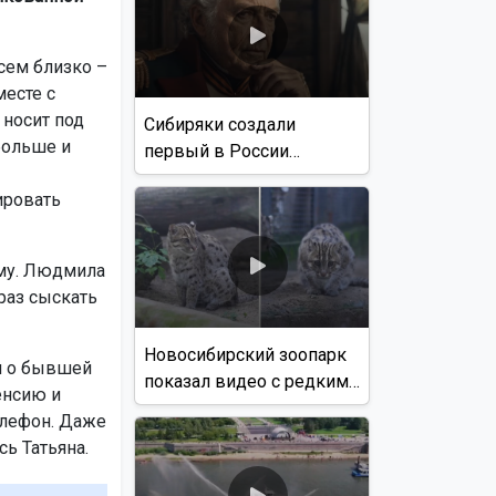
всем близко –
месте с
 носит под
Сибиряки создали
больше и
первый в России
документальный фильм
ировать
с использованием ИИ
ому. Людмила
 раз сыскать
Новосибирский зоопарк
я о бывшей
показал видео с редким
енсию и
виверровым котом
елефон. Даже
сь Татьяна.