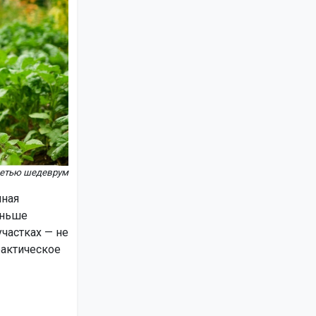
сетью шедеврум
чная
аньше
частках — не
фактическое