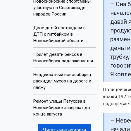
Новосибирские спортсмены
– Она б
участвуют в Спартакиаде
началс
народов России
давай я
Двое детей пострадали в
продук
ДТП с питбайком в
размен
Новосибирской области
деньги
Прилёт девяти рейсов в
трубку,
Новосибирск задерживается
говори
Яковле
Неадекватный новосибирец
раскидал мусор на дороге к
пляжу
Полицейские
кражи 197 т
Ремонт улицы Петухова в
подозревает,
Новосибирске завершат до
конца августа
– Неве
начали 
Читать все новости