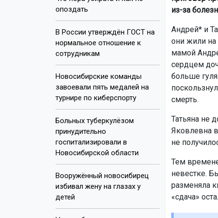
опоздать
из-за болезн
Андрей* и Та
В России утверждён ГОСТ на
они жили на
нормальное отношение к
мамой Андре
сотрудникам
сердцем доч
больше гуля
Новосибирские команды
завоевали пять медалей на
поскользнул
турнире по киберспорту
смерть.
Татьяна не 
Больных туберкулёзом
Яковлевна вы
принудительно
госпитализировали в
не получило
Новосибирской области
Тем времен
невестке. Б
Вооружённый новосибирец
разменяла к
избивал жену на глазах у
«сдача» оста
детей