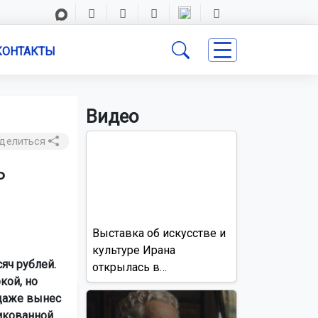
КОНТАКТЫ
Видео
делиться
ь
Выставка об искусстве и
культуре Ирана
яч рублей.
открылась в
кой, но
Новосибирске
 даже вынес
рикованной