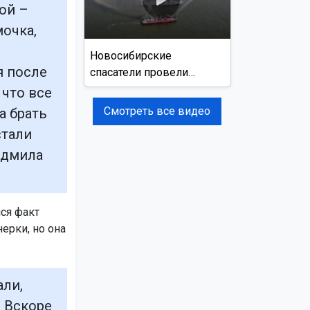
ой –
мочка,
Новосибирские
я после
спасатели провели
учения на реке Обь
 что все
Смотреть все видео
а брать
стали
юдмила
ся факт
ерки, но она
али,
. Вскоре