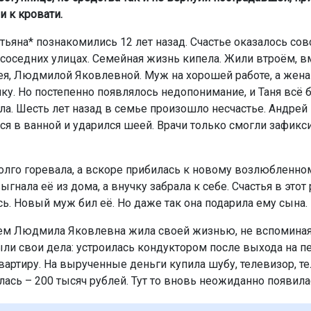
и к кровати.
тьяна* познакомились 12 лет назад. Счастье оказалось со
 соседних улицах. Семейная жизнь кипела. Жили втроём, в
я, Людмилой Яковлевной. Муж на хорошей работе, а жена
ку. Но постепенно появлялось недопонимание, и Таня всё 
ла. Шесть лет назад в семье произошло несчастье. Андрей
ся в ванной и ударился шеей. Врачи только смогли зафикс
долго горевала, а вскоре прибилась к новому возлюбленн
гнала её из дома, а внучку забрала к себе. Счастья в этот
сь. Новый муж бил её. Но даже так она подарила ему сына.
ем Людмила Яковлевна жила своей жизнью, не вспомина
ыли свои дела: устроилась кондуктором после выхода на п
вартиру. На вырученные деньги купила шубу, телевизор, т
лась – 200 тысяч рублей. Тут то вновь неожиданно появила