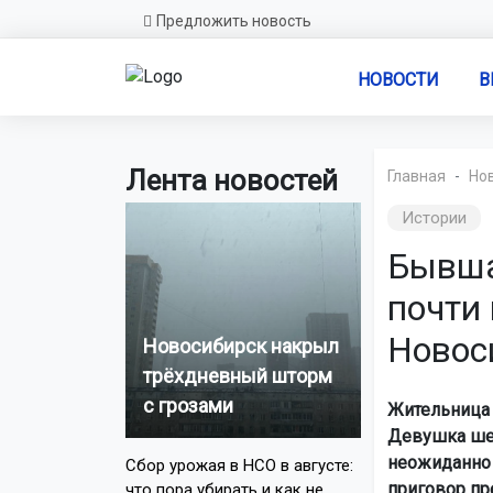
Предложить новость
НОВОСТИ
В
Лента новостей
Главная
Но
Истории
Бывша
почти 
Новос
Новосибирск накрыл
трёхдневный шторм
с грозами
Жительница 
Девушка шес
неожиданно 
Сбор урожая в НСО в августе:
приговор пр
что пора убирать и как не