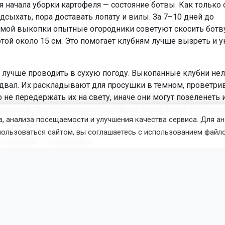
я начала уборки картофеля — состояние ботвы. Как только 
дсыхать, пора доставать лопату и вилы. За 7–10 дней до
мой выкопки опытные огородники советуют скосить ботву
той около 15 см. Это помогает клубням лучше вызреть и у
 лучше проводить в сухую погоду. Выкопанные клубни нел
одвал. Их раскладывают для просушки в темном, проветр
 не передержать их на свету, иначе они могут позеленеть 
оланина. После просушки картофель перебирают, отбрако
, анализа посещаемости и улучшения качества сервиса. Для а
оврежденные экземпляры, и только потом отправляют на 
пользоваться сайтом, вы соглашаетесь с использованием файло
: главное — не опоздать
к — культуры, которые нельзя передерживать в сибирской 
тели и полегли, пора приступать к уборке. Оптимальный с
густа, чтобы головки не начали загнивать в сырой земле.
в сухую погоду, выдергивая из земли и раскладывая прямо
и на солнце. Если погода влажная, сушку продолжают под 