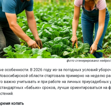
фото сгенерировано нейро
е особенности. В 2026 году из-за погодных условий уборо
Новосибирской области стартовала примерно на неделю р
то важно учитывать и при работе на личных приусадебных у
 стандартных «бабьих» сроков, лучше ориентироваться на 
стений.
время копать