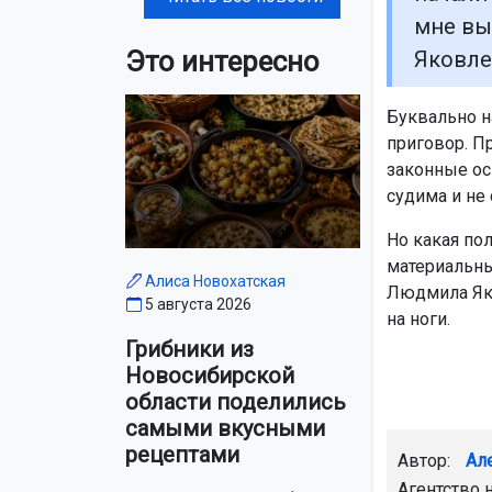
мне вы
Это интересно
Яковле
Буквально н
приговор. П
законные ос
судима и не 
Но какая пол
материальны
Алиса Новохатская
Людмила Яко
5 августа 2026
на ноги.
Грибники из
Новосибирской
области поделились
самыми вкусными
рецептами
Автор:
Ал
Агентство 