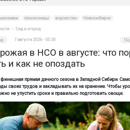
ошенники
пенсионеры
воровство
Новосибирск
вости
Сад и огород
од
7 августа 2026 - 05:30
По
рожая в НСО в августе: что по
ь и как не опоздать
о финишная прямая дачного сезона в Западной Сибири. Сам
оды своих трудов и закладывать их на хранение. Чтобы ур
ажно не упустить сроки и правильно подготовить овощи.