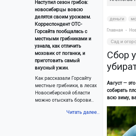
Наступил сезон грибов:
новосибирцы вовсю
делятся своим урожаем.
деньги
м
Корреспондент ОТС-
Главная
Но
Горсайта пообщалась с
местными грибниками и
Сад и огор
узнала, как отличить
Сбор у
моховик от поганки, и
приготовить самый
убират
вкусный ужин.
Как рассказали Горсайту
Август — эт
местные грибники, в лесах
собирать пл
Новосибирской области
всю зиму, в
можно отыскать борови...
Читать далее...