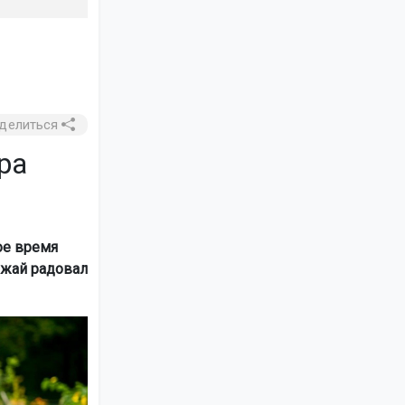
делиться
ра
ое время
ожай радовал