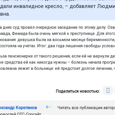
дали инвалидное кресло, – добавляет Людм
вна.
а днях суд провёл очередное заседание по этому делу. Оз
равда, Фемида была очень мягкой к преступнице. Для этог
нования: девушка была на восьмом месяце беременности,
состояла на учётах. Итог: два года лишения свободы услов
ьза пенсионерке от такого решения, если ей не вернули де
е средства ей как никогда нужны – болезнь начала прогре
влевна лежит в больнице: ей предстоит долгое лечение, 
Поделиться новостью:
ександр Корепанов
Читать все публикации автор
новостей
ОТС-Горсайт