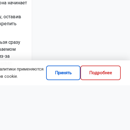
она начинает
, оставив
крепить
ьзя сразу
иваемом
из-за
вывая
налитики применяются
хранение.
Принять
Подробнее
в cookie.
земле. Если
рок — до
 на грядке
навесом.