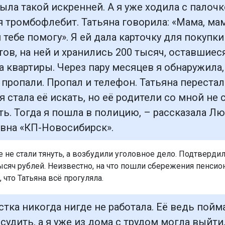
ыла такой искренней. А я уже ходила с палочк
я тромбофлебит. Татьяна говорила: «Мама, ма
 тебе помогу». Я ей дала карточку для покупки
тов, на ней и хранились 200 тысяч, оставшиес
а квартиры. Через пару месяцев я обнаружила,
 пропали. Пропал и телефон. Татьяна перестал
 я стала её искать, но её родители со мной не 
ть. Тогда я пошла в полицию, – рассказала Л
вна «КП-Новосибирск».
 не стали тянуть, а возбудили уголовное дело. Подтвердил
ысяч рублей. Неизвестно, на что пошли сбережения пенсион
 что Татьяна всё прогуляла.
стка никогда нигде не работала. Её ведь пойм
судить, а я уже из дома с трудом могла выйти