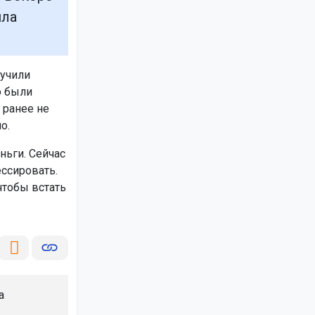
ила
вучили
о были
 ранее не
но.
ньги. Сейчас
ссировать.
чтобы встать
а