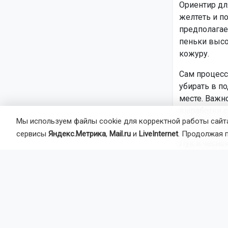
Ориентир дл
желтеть и по
предполагае
пеньки высо
кожуру.
Сам процесс
убирать в п
месте. Важно
выработки с
Мы используем файлы cookie для корректной работы сайта
больные и п
сервисы
Яндекс.Метрика
,
Mail.ru
и
LiveInternet
. Продолжая 
Лук и чеснок
Лук и чесно
листья пожел
середины ав
Убирают их 
для просушк