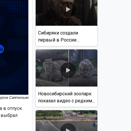
Сибиряки создали
первый в России
документальный фильм
с использованием ИИ
Новосибирский зоопарк
тором Саяпиным
показал видео с редким
виверровым котом
 в отпуск.
 выбрал