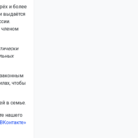
рёх и более
и выдаётся
ссии.
м членом
атически
альных
 законным
илах, чтобы
ей в семье.
те нашего
ВКонтакте»