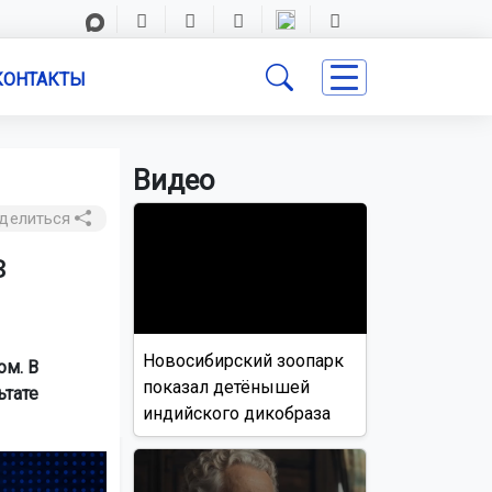
КОНТАКТЫ
Видео
делиться
в
Новосибирский зоопарк
ом. В
показал детёнышей
ьтате
индийского дикобраза