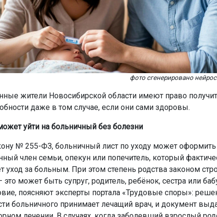
фото сгенерировано нейро
нные жители Новосибирской области имеют право получит
обности даже в том случае, если они сами здоровы.
 может уйти на больничный без болезни
кону № 255-ФЗ, больничный лист по уходу может оформит
нный член семьи, опекун или попечитель, который фактиче
т уход за больным. При этом степень родства законом стро
 это может быть супруг, родитель, ребёнок, сестра или баб
овие, поясняют эксперты портала «Трудовые споры»: реше
ти больничного принимает лечащий врач, и документ выда
орном лечении. В случаях, когда заболевший взрослый ро