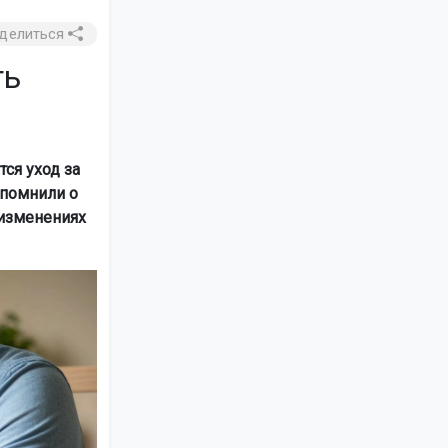
делиться
ть
ся уход за
апомнили о
 изменениях