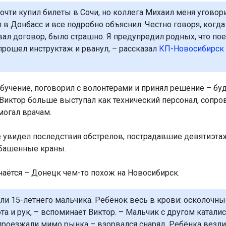
очти купил билеты в Сочи, но коллега Михаил меня уговори
 в Донбасс и все подробно объяснил. Честно говоря, когда
ал договор, было страшно. Я предупредил родных, что пое
прошел инструктаж и рванул, – рассказал
КП-Новосибирск
бучение, поговорил с волонтёрами и принял решение – буд
 Виктор больше выступал как технический персонал, сопр
могал врачам.
 увидел последствия обстрелов, пострадавшие девятиэта
 башенные краны.
наётся – Донецк чем-то похож на Новосибирск.
ли 15-летнего мальчика. Ребёнок весь в крови: осколочны
та и рук, – вспоминает Виктор. – Мальчик с другом каталис
проезжали мимо рынка – взорвался снаряд. Ребёнка везли