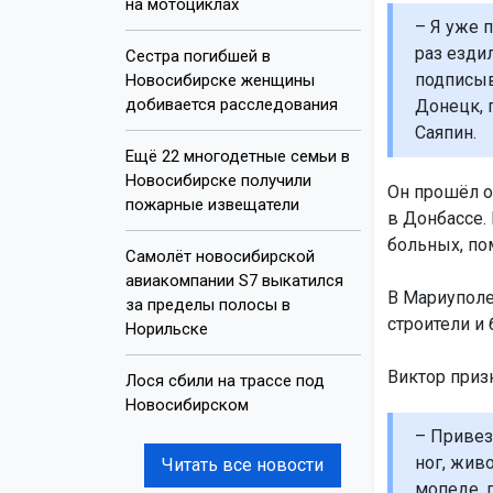
на мотоциклах
– Я уже п
раз ездил
Сестра погибшей в
подписыв
Новосибирске женщины
добивается расследования
Донецк, 
Саяпин.
Ещё 22 многодетные семьи в
Новосибирске получили
Он прошёл о
пожарные извещатели
в Донбассе.
больных, по
Самолёт новосибирской
авиакомпании S7 выкатился
В Мариуполе
за пределы полосы в
строители и
Норильске
Виктор приз
Лося сбили на трассе под
Новосибирском
– Привез
ног, живо
Читать все новости
мопеде, 