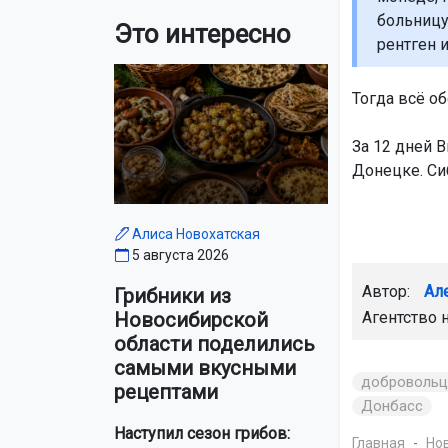
больницу
Это интересно
рентген и
Тогда всё об
За 12 дней В
Донецке. Си
Алиса Новохатская
5 августа 2026
Автор:
Ал
Грибники из
Агентство 
Новосибирской
области поделились
самыми вкусными
доброволь
рецептами
Донбасс
Наступил сезон грибов:
Главная
Но