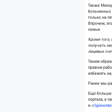
Также Минзд
больничных 
только на пя
Впрочем, эт
семьи.
Кроме того,
получать не
лицевых сче
Таким образ
правом рабо
избежать не
Ранее мы ра
Ещё больше 
портала, а т
и «
Одноклас