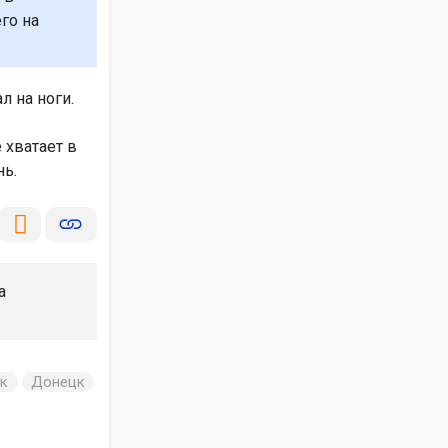
го на
л на ноги.
 хватает в
нь.
а
к
Донецк