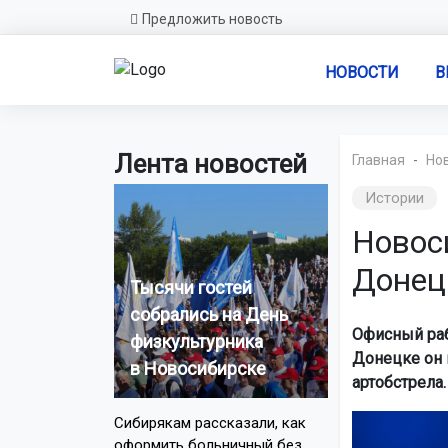
Предложить новость
НОВОСТИ
В
Лента новостей
Главная
Но
Истории
Новос
Донецк
Тысячи гостей
собрались на День
Офисный раб
физкультурника
Донецке он 
в Новосибирске
артобстрела
Сибирякам рассказали, как
оформить больничный без