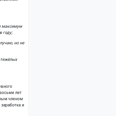
ся максимум
 году;
лучаю, но не
и тяжёлых
евного
 восьми лет
слым членом
 заработка и