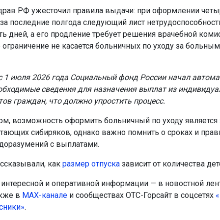
рав РФ ужесточил правила выдачи: при оформлении четы
за последние полгода следующий лист нетрудоспособност
ть дней, а его продление требует решения врачебной коми
о ограничение не касается больничных по уходу за больны
 с 1 июля 2026 года Социальный фонд России начал автом
обходимые сведения для назначения выплат из индивиду
тов граждан, что должно упростить процесс.
ом, возможность оформить больничный по уходу является
тающих сибиряков, однако важно помнить о сроках и прав
доразумений с выплатами.
ссказывали, как
размер отпуска
зависит от количества дет
интересной и оперативной информации — в новостной лен
акже в
МАХ-канале
и сообществах ОТС-Горсайт в соцсетях
«
сники»
.