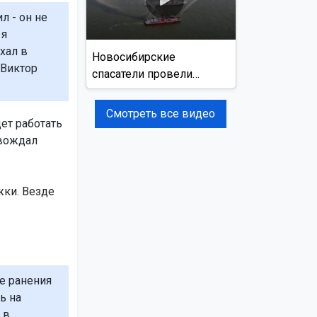
л - он не
 я
хал в
Новосибирские
Виктор
спасатели провели
учения на реке Обь
Смотреть все видео
ет работать
овождал
жки. Везде
е ранения
ь на
 в