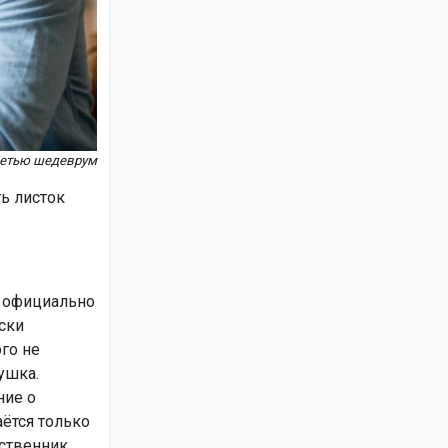
сетью шедеврум
ь листок
ь официально
ски
го не
ушка.
ние о
ётся только
дственник