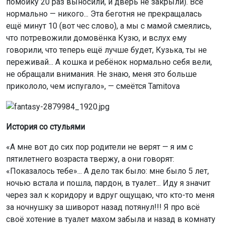
помойку 20 раз выносили, и дверь не закрыли). Всё
нормально — никого... Эта беготня не прекращалась
ещё минут 10 (вот чес слово), а мы с мамой смеялись,
что потревожили домовёнка Кузю, и вслух ему
говорили, что теперь ещё лучше будет, Кузька, ты не
переживай... А кошка и ребёнок нормально себя вели,
не обращали внимания. Не знаю, меня это больше
прикололо, чем испугало», — смеётся Tamitova
История со стульями
«А мне вот до сих пор родители не верят — я им с
пятилетнего возраста твержу, а они говорят:
«Показалось тебе»... А дело так было: мне было 5 лет,
ночью встала и пошла, пардон, в туалет... Иду я значит
через зал к коридору и вдруг ощущаю, что кто-то меня
за ночнушку за шиворот назад потянул!!! Я про всё
своё хотение в туалет махом забыла и назад в комнату