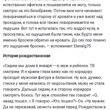
естественно офигела и пошевелится не могу, только
смотрю на это безобразие. Потом мои ноги начинают
поворачиваться в сторону от кровати и уже висят над
проходом, а голова всё также поворачивается на
подушке. Вот тут я испугалась так, что вздрогнула, и
проснулась, но ощущения были такие, как будто меня
именно бросили обратно на кровать. До сих пор помню
это ощущение броска», — вспоминает ElenaIg75
История рождественская
«Сидим мы дома 6 января — я, муж и ребенок. ТВ
смотрим. И я краем глаза вижу как по коридору
проходит мужская фигура в балахоне. Ну все, думаю,
глюки у меня начались от недосыпания, мужу не стала
говорить. Дальше сидим, я в сторону коридора
смотреть боюсь. Тут муж спокойно так говорит: «О,
назад пошел...» Я говорю: «Кто пошел?» Он: «Ну мужик.
Да не переживай, нечесть всякая перед Рождеством в