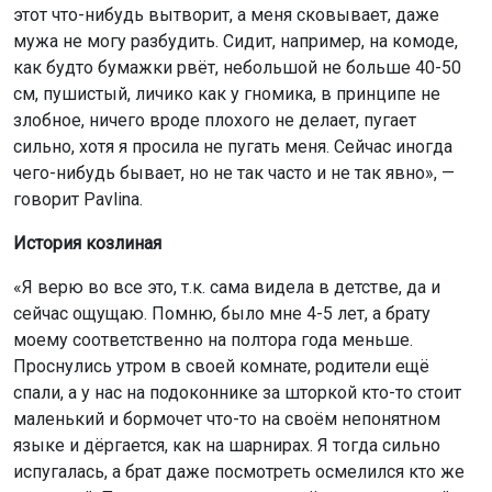
этот что-нибудь вытворит, а меня сковывает, даже
мужа не могу разбудить. Сидит, например, на комоде,
как будто бумажки рвёт, небольшой не больше 40-50
см, пушистый, личико как у гномика, в принципе не
злобное, ничего вроде плохого не делает, пугает
сильно, хотя я просила не пугать меня. Сейчас иногда
чего-нибудь бывает, но не так часто и не так явно», —
говорит Pavlina.
История козлиная
«Я верю во все это, т.к. сама видела в детстве, да и
сейчас ощущаю. Помню, было мне 4-5 лет, а брату
моему соответственно на полтора года меньше.
Проснулись утром в своей комнате, родители ещё
спали, а у нас на подоконнике за шторкой кто-то стоит
маленький и бормочет что-то на своём непонятном
языке и дёргается, как на шарнирах. Я тогда сильно
испугалась, а брат даже посмотреть осмелился кто же