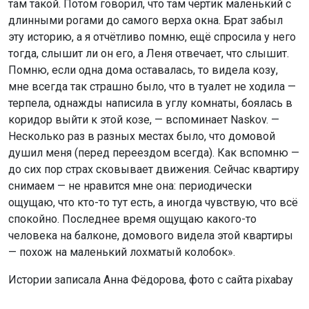
там такой. Потом говорил, что там чёртик маленький с
длинными рогами до самого верха окна. Брат забыл
эту историю, а я отчётливо помню, ещё спросила у него
тогда, слышит ли он его, а Леня отвечает, что слышит.
Помню, если одна дома оставалась, то видела козу,
мне всегда так страшно было, что в туалет не ходила —
терпела, однажды написила в углу комнаты, боялась в
коридор выйти к этой козе, — вспоминает Naskov. —
Несколько раз в разных местах было, что домовой
душил меня (перед переездом всегда). Как вспомню —
до сих пор страх сковывает движения. Сейчас квартиру
снимаем — не нравится мне она: периодически
ощущаю, что кто-то тут есть, а иногда чувствую, что всё
спокойно. Последнее время ощущаю какого-то
человека на балконе, домового видела этой квартиры
— похож на маленький лохматый колобок».
Истории записала Анна Фёдорова, фото с сайта pixabay