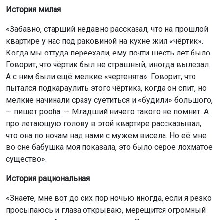
История милая
«Забавно, старший недавно рассказал, что на прошлой
квартире у нас под раковиной на кухне жил «чёртик».
Когда мы оттуда переехали, ему почти шесть лет было.
Говорит, что чёртик был не страшный, иногда вылезал.
А с ним были ещё мелкие «чертенята». Говорит, что
пытался подкараулить этого чёртика, когда он спит, но
мелкие начинали сразу суетиться и «будили» большого,
— пишет pooha. — Младший ничего такого не помнит. А
про летающую голову в этой квартире рассказывал,
что она по ночам над нами с мужем висела. Но её мне
во сне бабушка моя показала, это было серое лохматое
существо».
История рациональная
«Знаете, мне вот до сих пор ночью иногда, если я резко
просыпаюсь и глаза открываю, мерещится огромный