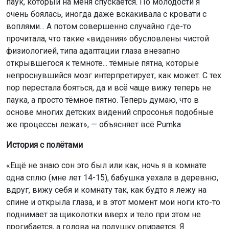
паук, который на меня спускается. По молодости я
очень боялась, иногда даже вскакивала с кровати с
воплями... А потом совершенно случайно где-то
прочитала, что такие «видения» обусловлены чистой
физиологией, типа адаптации глаза внезапно
открывшегося к темноте... тёмные пятна, которые
непроснувшийся мозг интерпретирует, как может. С тех
пор перестала бояться, да и всё чаще вижу теперь не
паука, а просто тёмное пятно. Теперь думаю, что в
основе многих детских видений спросонья подобные
же процессы лежат», — объясняет всё Pumka
История с полётами
«Ещё не знаю сон это был или как, ночь я в комнате
одна сплю (мне лет 14-15), бабушка уехала в деревню,
вдруг, вижу себя и комнату так, как будто я лежу на
спине и открыла глаза, и в этот момент мои ноги кто-то
поднимает за щиколотки вверх и тело при этом не
прогибается, а голова на подушку опирается. Я