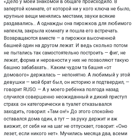
«Дело у моей знакомой в общаге происходило. В
запертой комнате, от которой ни у кого ключа не было,
крупные вещи менялись местами, звуки всякие
раздавались... А однажды она пирожков для любимого
напекла, закрыла комнату и пошла его встречать.
Возвращаются вместе — а пирожки высоченной
башней один на другом лежат. И ведь сколько потом
не пытались так самостоятельно построить — фиг, не
лежат, форма и неровности у них не позволяют такую
башню забабахать... Каким чудом та башня «от
домового» держалась — непонятно. А любимый у этой
девушки — мой брат был, он историю и подтвердил, —
говорит RUSO. — А у моего ребёнка полгода назад
случился совершенно неожиданный и дикий приступ
страха: он категорически в туалет отказывался
заходить, говорил: «Там он!» До этого спокойно
оставался дома один, а тут — за руку держит и аж
визжит, от себя ни на шаг не отпускает, говорит: «Оно
лезет, если никого нет». Мучились месяца два, всеми