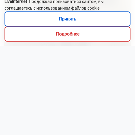
LiveInternet
. Продолжая пользоваться сайтом, вы
соглашаетесь с использованием файлов cookie.
Принять
Подробнее
Фото: ГУФССП России по НСО
Как сообщили в ГУФССП России по Новосибирской
области, двое мужчин и одна женщина должны были
пройти обследование и лечение сроком от 6 до 18
месяцев. Они отказывались от добровольной
госпитализации, что создавало угрозу для
окружающих.
Судебные приставы оперативно выехали по адресам
проживания пациентов. Вместе с медработниками они
доставили больных в Кыштовскую центральную
районную больницу для прохождения лечения.