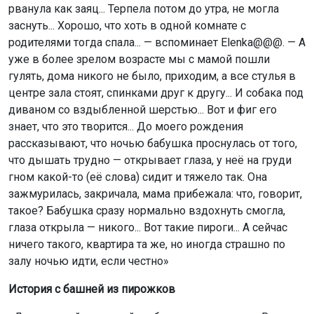
рванула как заяц... Терпела потом до утра, не могла
заснуть... Хорошо, что хоть в одной комнате с
родителями тогда спала... — вспоминает Elenka@@@. — А
уже в более зрелом возрасте мы с мамой пошли
гулять, дома никого не было, приходим, а все стулья в
центре зала стоят, спинками друг к другу... И собака под
диваном со вздыбленной шерстью... Вот и фиг его
знает, что это творится... До моего рождения
рассказывают, что ночью бабушка проснулась от того,
что дышать трудно — открывает глаза, у неё на груди
гном какой-то (её слова) сидит и тяжело так. Она
зажмурилась, закричала, мама прибежала: что, говорит,
такое? Бабушка сразу нормально вздохнуть смогла,
глаза открыла — никого... Вот такие пироги... А сейчас
ничего такого, квартира та же, но иногда страшно по
залу ночью идти, если честно»
История с башней из пирожков