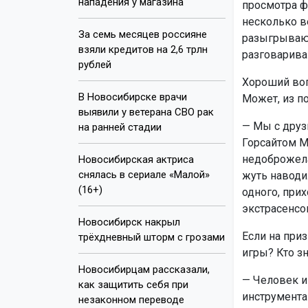
нападения у магазина
просмотра ф
несколько в
За семь месяцев россияне
разыгрывают
взяли кредитов на 2,6 трлн
разговарива
рублей
Хороший воп
В Новосибирске врачи
Может, из п
выявили у ветерана СВО рак
— Мы с друз
на ранней стадии
Горсайтом М
недоброжела
Новосибирская актриса
снялась в сериале «Малой»
жуть наводи
(16+)
одного, прих
экстрасенсо
Новосибирск накрыл
Если на приз
трёхдневный шторм с грозами
игры? Кто зн
Новосибирцам рассказали,
— Человек и
как защитить себя при
инструмента
незаконном переводе