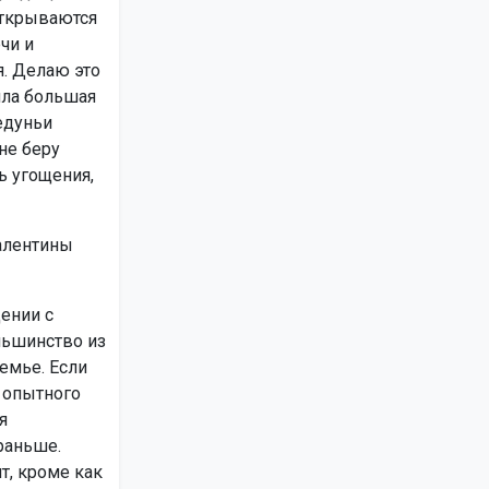
открываются
чи и
я. Делаю это
шла большая
едуньи
не беру
ь угощения,
алентины
щении с
льшинство из
емье. Если
 опытного
я
раньше.
т, кроме как