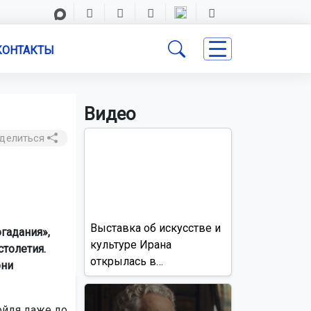
КОНТАКТЫ
Видео
делиться
Выставка об искусстве и
гадания»,
культуре Ирана
толетия.
открылась в
они
Новосибирске
ойдя даже до