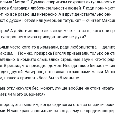
ильма "Астрал". Думаю, спиритизм сохранит актуальность и
еков благодаря любознательности людей. Люди понимают,
, но всё равно им интересно. А вдруг действительно они
ют с духом Гоголя или умершей тётушки? — считает Макси
рос! А действительно ли к людям являются те, кого они п
отустороннего мира приходят вовсе не духи?
ьями часто кого-то вызываем, ради любопытства, — делитс
аксим. — Помню, призрака Гоголя призывали, только он от
тельно. В комнате слышались страшные звуки, кто-то ряд
л. Я решил, что приходил демон. Иногда такое бывает — 
одит другой. Наверное, это связано с законами магии. Мож
м, шансов призвать беса было б меньше.
ыв откликнулся бес, может, лучше вообще не стоит играть 
ает, чем это обернётся?
нтересуется многим, когда садится за стол со спиритическ
ми. И чаще разочаровывается, когда ему не продемонстрир