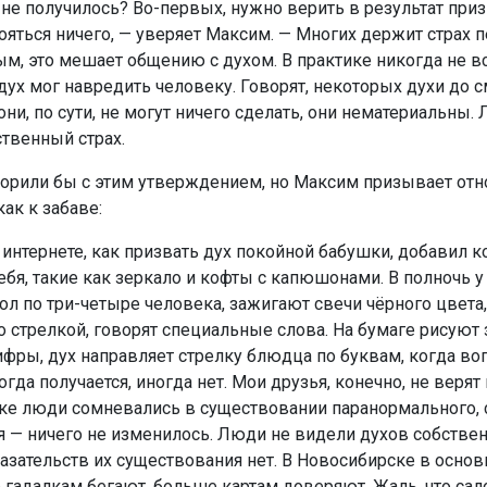
не получилось? Во-первых, нужно верить в результат приз
ояться ничего, — уверяет Максим. — Многих держит страх 
м, это мешает общению с духом. В практике никогда не в
 дух мог навредить человеку. Говорят, некоторых духи до 
они, по сути, не могут ничего сделать, они нематериальны.
ственный страх.
орили бы с этим утверждением, но Максим призывает отно
ак к забаве:
 интернете, как призвать дух покойной бабушки, добавил к
ебя, такие как зеркало и кофты с капюшонами. В полночь у
тол по три-четыре человека, зажигают свечи чёрного цвета,
о стрелкой, говорят специальные слова. На бумаге рисуют 
ифры, дух направляет стрелку блюдца по буквам, когда в
гда получается, иногда нет. Мои друзья, конечно, не верят в
е люди сомневались в существовании паранормального, 
 — ничего не изменилось. Люди не видели духов собств
казательств их существования нет. В Новосибирске в осно
гадалкам бегают, больше картам доверяют. Жаль, что сал