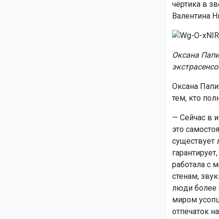
чёртика в зв
Валентина Н
Оксана Папи
экстрасенсо
Оксана Папи
тем, кто пол
— Сейчас в и
это самостоя
существует 
гарантирует,
работала с 
стенам, звук
люди более 
миром усопш
отпечаток на