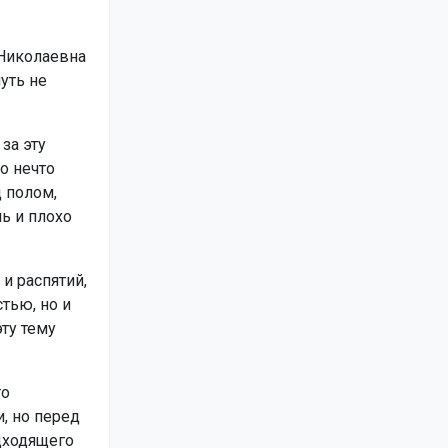
 Николаевна
уть не
за эту
о нечто
 полом,
ь и плохо
и распятий,
тью, но и
ту тему
то
, но перед
дходящего