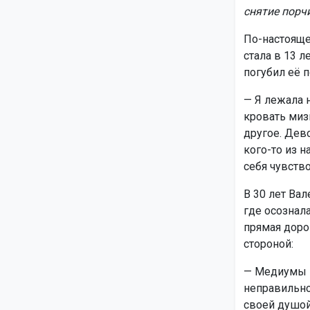
снятие порч
По-настояще
стала в 13 л
погубил её п
— Я лежала 
кровать миз
другое. Дев
кого-то из 
себя чувство
В 30 лет Ва
где осознала
прямая дорог
стороной:
— Медиумы г
неправильно
своей душой