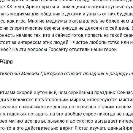
аре XX века. Аристократы и помещики платили крупные с
анять медиума для общения с духами и узнать от них будущ
сь как игра. Многие медиумы оказывались не более чем 
с на спиритические сеансы никуда не делся и по сей день. 
 есть немало тех, кто и сейчас готов попасть на такой се
 стоит за интересом этих людей —чистое любопытство или и
ннее? На эти вопросы Горсайту ответили наши герои.
илетний Максим Григорьев относит праздник к разряду ш
итизма скорей шуточный, чем серьёзный праздник. Сейчас
и увлекаются потусторонним миром, интересуются мистик
окупают спиритические доски, но серьёзно к таким вещам н
 к гадалках погадать, на это вообще спрос никогда не пада
рез магию всегда вызывало и до сих пор вызывает интерес
то-то в это действительно верит. Я стал изучать данный ф