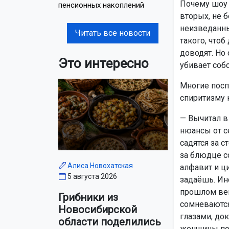
Почему шоу 
пенсионных накоплений
вторых, не б
неизведанны
Читать все новости
такого, чтоб
доводят. Но 
Это интересно
убивает соб
Многие посп
спиритизму к
— Вычитал в
нюансы от с
садятся за с
за блюдце с
Алиса Новохатская
алфавит и ц
5 августа 2026
задаёшь. Ино
прошлом век
Грибники из
сомневаются
Новосибирской
глазами, до
области поделились
женщины по 