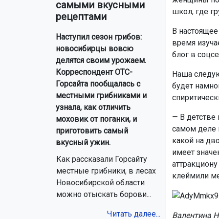
самыми вкусными
школ, где гр
рецептами
В настоящее
Наступил сезон грибов:
время изуча
новосибирцы вовсю
блог в соцсе
делятся своим урожаем.
Корреспондент ОТС-
Наша следую
Горсайта пообщалась с
будет намно
местными грибниками и
спиритическ
узнала, как отличить
— В детстве 
моховик от поганки, и
самом деле 
приготовить самый
какой на дв
вкусный ужин.
имеет значен
Как рассказали Горсайту
аттракциону
местные грибники, в лесах
клеймили ме
Новосибирской области
можно отыскать борови...
Читать далее...
Валентина Н