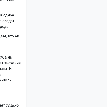
вободное
я создать
рода.
ет, что ей
у, а на
т значения,
ьзы. Не
к
жители
аёт только