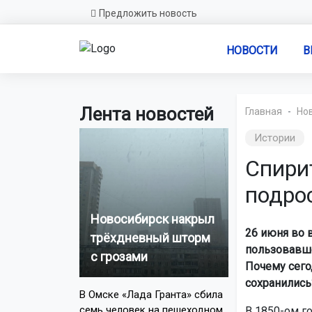
Предложить новость
НОВОСТИ
В
Лента новостей
Главная
Но
Истории
Спири
подро
Новосибирск накрыл
26 июня во 
трёхдневный шторм
пользовавше
с грозами
Почему сего
сохранились
В Омске «Лада Гранта» сбила
семь человек на пешеходном
В 1850-ом г