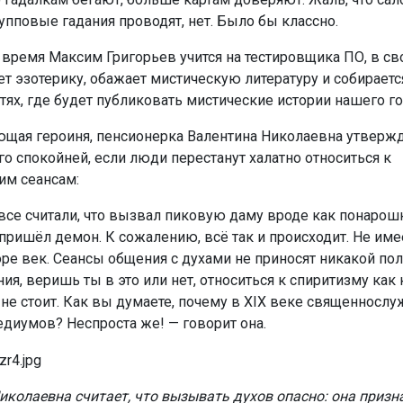
упповые гадания проводят, нет. Было бы классно.
 время Максим Григорьев учится на тестировщика ПО, в с
ет эзотерику, обажает мистическую литературу и собираетс
тях, где будет публиковать мистические истории нашего го
щая героиня, пенсионерка Валентина Николаевна утвержда
го спокойней, если люди перестанут халатно относиться к
им сеансам:
все считали, что вызвал пиковую даму вроде как понарошк
пришёл демон. К сожалению, всё так и происходит. Не имее
оре век. Сеансы общения с духами не приносят никакой пол
ия, веришь ты в это или нет, относиться к спиритизму как 
 не стоит. Как вы думаете, почему в XIX веке священнослу
диумов? Неспроста же! — говорит она.
иколаевна считает, что вызывать духов опасно: она призн