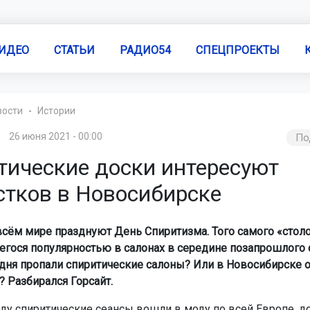
ИДЕО
СТАТЬИ
РАДИО54
СПЕЦПРОЕКТЫ
вости
Истории
26 июня 2021 - 00:00
По
тические доски интересуют
стков в Новосибирске
всём мире празднуют День Спиритизма. Того самого «столо
гося популярностью в салонах в середине позапрошлого с
дня пропали спиритические салоны? Или в Новосибирске 
? Разбирался Горсайт.
оду спиритические сеансы вошли в моду по всей Европе, д