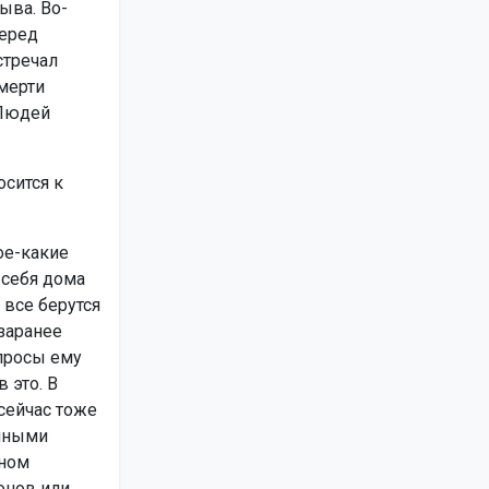
ыва. Во-
перед
стречал
смерти
 Людей
сится к
ое-какие
 себя дома
 все берутся
заранее
опросы ему
 это. В
сейчас тоже
енными
вном
онов или