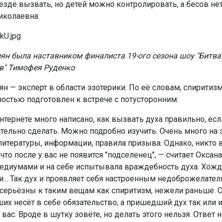
езде вызвать, но детей можно контролировать, а бесов нет
иколаевна.
ян была наставником финалиста 19-ого сезона шоу "Битва
в" Тимофея
Руденко
ян — эксперт в области эзотерики. По её словам, спиритиз
ностью подготовлен к встрече с потусторонним:
нтернете много написано, как вызвать духа правильно, есл
тельно сделать. Можно подробно изучить. Очень много на 
литературы, информации, правила призыва. Однако, никто 
 что после у вас не появится "подселенец", — считает Оксана
медиумами и на себе испытывала враждебность духа. Хожд
и... Так дух и проявляет себя настроенным недоброжелател
серьёзны к таким вещам как спиритизм, нежели раньше. 
их несёт в себе обязательство, а пришедший дух так или и
 вас. Вроде в шутку зовёте, но делать этого нельзя. Ответ н