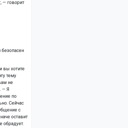
, — говорит
м безопасен
и вы хотите
эту тему
вам не
. — Я
ение по
ьно. Сейчас
Общение с
наче оставит
е обрадует.