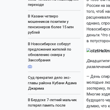
переходе
России на з
того, чтоб н
В Казани четверо
расценивали
мошенников похитили у
однако, спро
пенсионеров более 15 млн
Новосибирске
рублей
деньги. Что
в потусторо
В Новосибирске соберут
предложения жителей по
обновлению сквера у
Заксобрания
Двадцатипят
развлечений
— День спир
Суд прекратил дело экс-
молодые люд
главы района Кубани Адама
эзотерику, п
Джарима
Многие ходят
В Бердске 7-летний мальчик
будущего че
потерял память после
думаю, что к