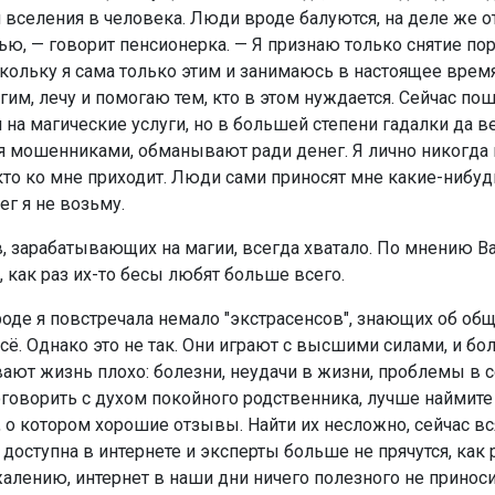
 вселения в человека. Люди вроде балуются, на деле же 
ью, — говорит пенсионерка. — Я признаю только снятие пор
скольку я сама только этим и занимаюсь в настоящее врем
гим, лечу и помогаю тем, кто в этом нуждается. Сейчас по
 на магические услуги, но в большей степени гадалки да в
 мошенниками, обманывают ради денег. Я лично никогда 
 кто ко мне приходит. Люди сами приносят мне какие-нибуд
нег я не возьму.
 зарабатывающих на магии, всегда хватало. По мнению В
 как раз их-то бесы любят больше всего.
роде я повстречала немало "экстрасенсов", знающих об об
ё. Однако это не так. Они играют с высшими силами, и бо
вают жизнь плохо: болезни, неудачи в жизни, проблемы в с
оговорить с духом покойного родственника, лучше наймите
, о котором хорошие отзывы. Найти их несложно, сейчас вс
доступна в интернете и эксперты больше не прячутся, как 
жалению, интернет в наши дни ничего полезного не приноси