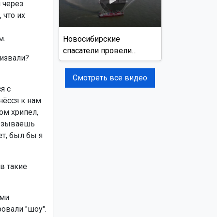
 через
 что их
м.
Новосибирские
спасатели провели
ризвали?
учения на реке Обь
Смотреть все видео
я с
нёсся к нам
ом хрипел,
вызываешь
ет, был бы я
в такие
ими
овали "шоу".