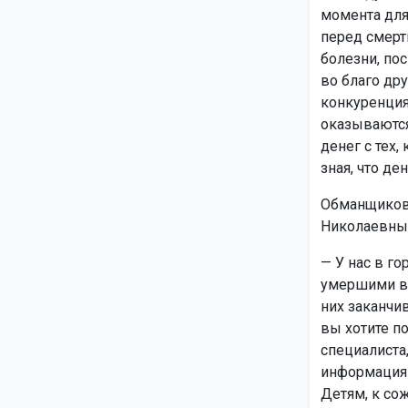
момента для
перед смерт
болезни, по
во благо дру
конкуренция
оказываются
денег с тех,
зная, что де
Обманщиков,
Николаевны,
— У нас в го
умершими вс
них заканчи
вы хотите п
специалиста
информация 
Детям, к со