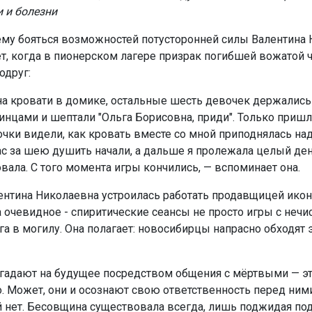
и и болезни
му бояться возможностей потусторонней силы Валентина
ет, когда в пионерском лагере призрак погибшей вожатой ч
одруг:
на кровати в домике, остальные шесть девочек держались 
инцами и шептали "Ольга Борисовна, приди". Только пришл
очки видели, как кровать вместе со мной приподнялась над
нас за шею душить начали, а дальше я пролежала целый ден
вала. С того момента игры кончились, — вспоминает она.
лентина Николаевна устроилась работать продавщицей икон 
 очевидное - спиритические сеансы не просто игры с нечис
а в могилу. Она полагает: новосибирцы напрасно обходят э
адают на будущее посредством общения с мёртвыми — э
. Может, они и осознают свою ответственность перед ними
 нет. Бесовщина существовала всегда, лишь поджидая по