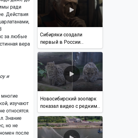
уммы ради
ее. Действия
шарлатанами,
В
Сибиряки создали
анс за любые
первый в России
стинная вера
документальный фильм
с использованием ИИ
оу и
 многие
Новосибирский зоопарк
ой, изучают
показал видео с редким
е относятся.
виверровым котом
л. Знание
, но не
еномен после