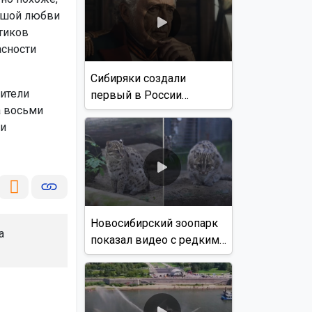
льшой любви
тиков
асности
Сибиряки создали
ители
первый в России
а восьми
документальный фильм
и
с использованием ИИ
Новосибирский зоопарк
а
показал видео с редким
виверровым котом