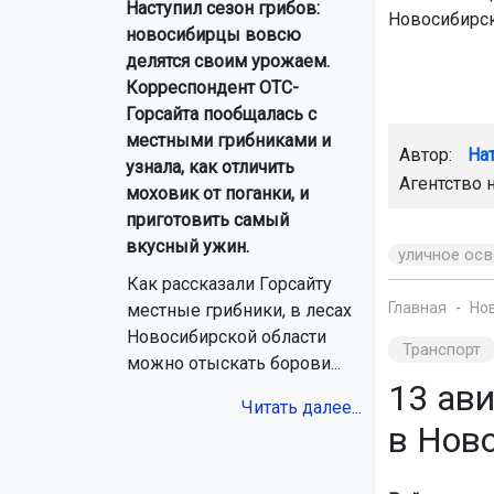
Наступил сезон грибов:
Новосибирск
новосибирцы вовсю
делятся своим урожаем.
Корреспондент ОТС-
Горсайта пообщалась с
местными грибниками и
Автор:
На
узнала, как отличить
Агентство 
моховик от поганки, и
приготовить самый
вкусный ужин.
уличное ос
Как рассказали Горсайту
Главная
Но
местные грибники, в лесах
Новосибирской области
Транспорт
можно отыскать борови...
13 ав
Читать далее...
в Ново