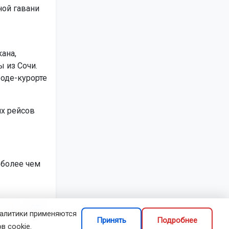
ой гавани
ана,
 из Сочи.
роде-курорте
их рейсов
более чем
налитики применяются
Принять
Подробнее
в cookie.