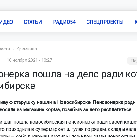
ИДЕО
СТАТЬИ
РАДИО54
СПЕЦПРОЕКТЫ
вости
Криминал
16 ноября 2021 - 10:27
По
онерка пошла на дело ради ко
ибирске
вую старушку нашли в Новосибирске. Пенсионерка ради
осила из магазина корма, позабыв за него расплатиться.
й шаг пошла новосибирская пенсионерка ради своей коше
о приходила в супермаркет и, гуляя по рядам, складывала
 корм — себе в карман. Мотивы пожилой дамы неизвестны, 