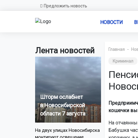
Предложить новость
НОВОСТИ
В
Лента новостей
Главная
Но
Криминал
Пенси
Новос
Шторм ослабнет
Предприимчи
в Новосибирской
кошечки вын
области 7 августа
На отчаянны
Бабушка част
На двух улицах Новосибирска
монтируют освещение
корзинку, а