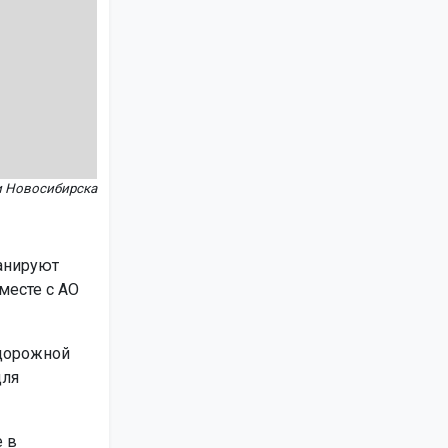
и Новосибирска
анируют
месте с АО
 дорожной
для
 в