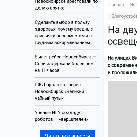
Новосибирске арестовали по
Главная
Но
делу о взятке
Благоустро
Сделайте выбор в пользу
На дв
здоровья: почему вредные
привычки несовместимы с
освещ
грудным вскармливанием
Вылет рейса Новосибирск —
На улицах В
Сочи задержали более чем
с современн
на 11 часов
и проложили
РЖД проложат через
Новосибирск «Великий
чайный путь»
Учёные НГУ создадут
роботов — «вершителей»
Читать все новости