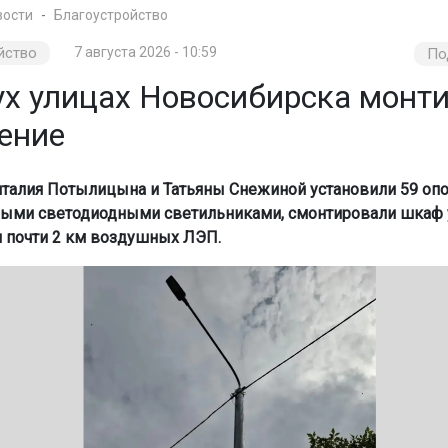
вости
Благоустройство
йство
7 августа 2026 - 10:59
По
ух улицах Новосибирска монт
ение
италия Потылицына и Татьяны Снежиной установили 59 оп
ыми светодиодными светильниками, смонтировали шкаф 
 почти 2 км воздушных ЛЭП.