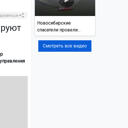
делиться
Новосибирские
ируют
спасатели провели
учения на реке Обь
Смотреть все видео
ор
управления