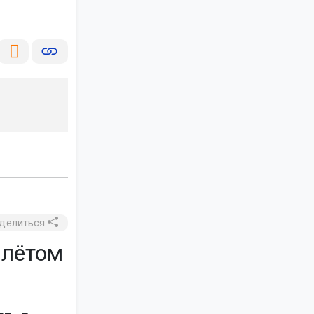
делиться
илётом