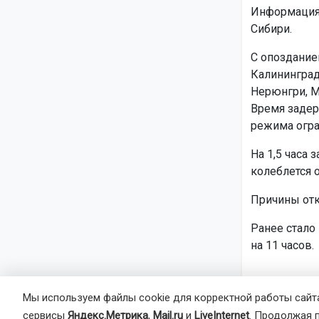
Информация 
Сибири.
С опоздание
Калининграда
Нерюнгри, М
Время задер
режима огра
На 1,5 часа
колеблется о
Причины отк
Ранее стало
на 11 часов.
Мы используем файлы cookie для корректной работы сайта
сервисы
Яндекс.Метрика
,
Mail.ru
и
LiveInternet
. Продолжая 