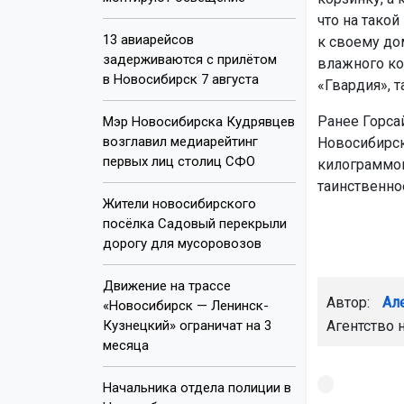
что на тако
13 авиарейсов
к своему до
задерживаются с прилётом
влажного кор
в Новосибирск 7 августа
«Гвардия», 
Ранее Горса
Мэр Новосибирска Кудрявцев
возглавил медиарейтинг
Новосибирск
первых лиц столиц СФО
килограммов
таинственно
Жители новосибирского
посёлка Садовый перекрыли
дорогу для мусоровозов
Движение на трассе
Автор:
Ал
«Новосибирск — Ленинск-
Кузнецкий» ограничат на 3
Агентство 
месяца
Начальника отдела полиции в