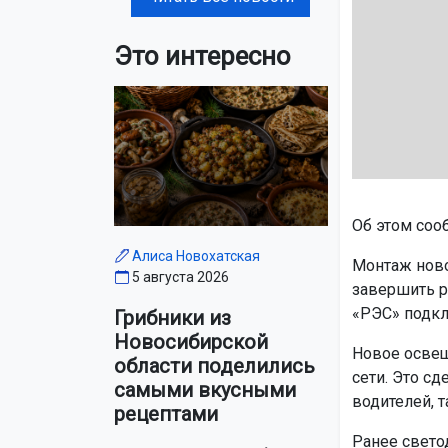
Это интересно
Об этом соо
Алиса Новохатская
Монтаж ново
5 августа 2026
завершить р
«РЭС» подкл
Грибники из
Новосибирской
Новое освещ
области поделились
сети. Это с
самыми вкусными
водителей, т
рецептами
Ранее свет