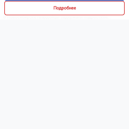
улучшить жильё
Подробнее
В Новосибирске гвардейцы задержали подростков,
дебоширов и эксгибициониста
СГК выпустит мальков сибирского осетра в Обь в
Новосибирской области
Новосибирец с фальшивым носом получил полтора года за
серию краж
Новосибирские аграрии бьют прошлогодние рекорды по
темпам уборки зерна
Новосибирцы рассказали, чем готовы пожертвовать ради
успеха
Читать все новости