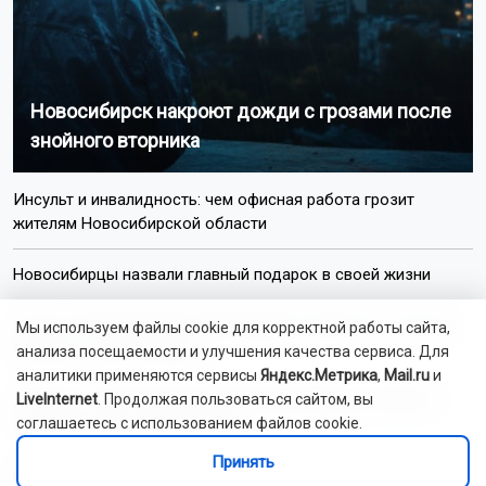
Новосибирск накроют дожди с грозами после
знойного вторника
Инсульт и инвалидность: чем офисная работа грозит
жителям Новосибирской области
Новосибирцы назвали главный подарок в своей жизни
Цены на новостройки в Новосибирске выросли в три раза
Мы используем файлы cookie для корректной работы сайта,
быстрее, чем за полгода
анализа посещаемости и улучшения качества сервиса. Для
аналитики применяются сервисы
Яндекс.Метрика
,
Mail.ru
и
LiveInternet
. Продолжая пользоваться сайтом, вы
Доплаты начальникам полиции Новосибирской области
соглашаетесь с использованием файлов cookie.
составят до 60 тысяч рублей
Принять
Маткапитал помог более 6 тысячам новосибирских семей