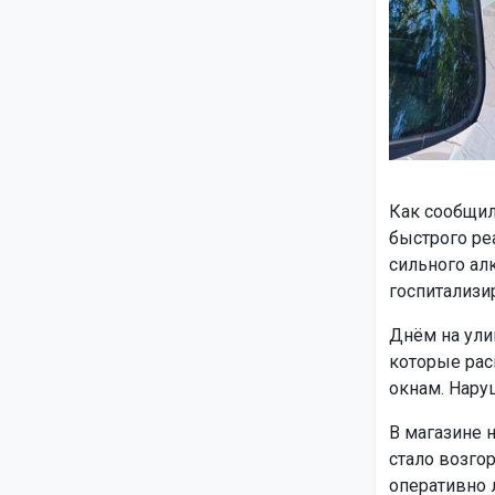
Как сообщил
быстрого реа
сильного ал
госпитализи
Днём на ули
которые рас
окнам. Нару
В магазине 
стало возго
оперативно 