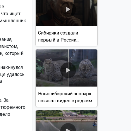
ов.
 что ищет
умышленник.
Сибиряки создали
вания,
первый в России
ивистом,
документальный фильм
н, который
с использованием ИИ
 накинулся
ице удалось
а
Новосибирский зоопарк
. За
показал видео с редким
т тюремного
виверровым котом
 дело