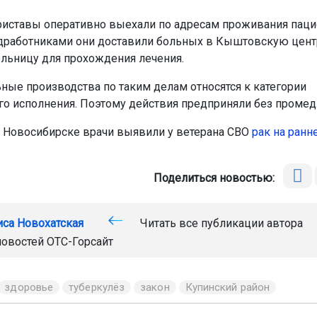
иставы оперативно выехали по адресам проживания паци
дработниками они доставили больных в Кыштовскую цен
льницу для прохождения лечения.
ные производства по таким делам относятся к категории
о исполнения. Поэтому действия предприняли без промед
 Новосибирске врачи выявили у ветерана СВО
рак на ранн
Поделиться новостью:
иса Новохатская
Читать все публикации автора
новостей
ОТС-Горсайт
здоровье
туберкулёз
закон
Купинский район