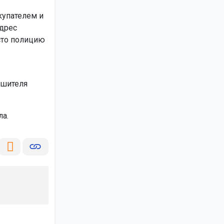
купателем и
адрес
сто полицию
ушителя
ла.