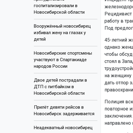
госпитализировали в
железнодоро
Новосибирской области
Рецидивист 
работу в тр
Вооружённый новосибирец
Под предлог
избивал жену на глазах у
детей
45-летний ж
однако женщ
Новосибирские спортсмены
чтобы обсуд
участвуют в Спартакиаде
стоял в Зап
народов России
трудоустрой
на женщину 
Двое детей пострадали в
дать отпор 
ДТП с питбайком в
правоохрани
Новосибирской области
Полиция вск
Прилёт девяти рейсов в
повторное и
Новосибирск задерживается
заключения.
направлено 
Неадекватный новосибирец