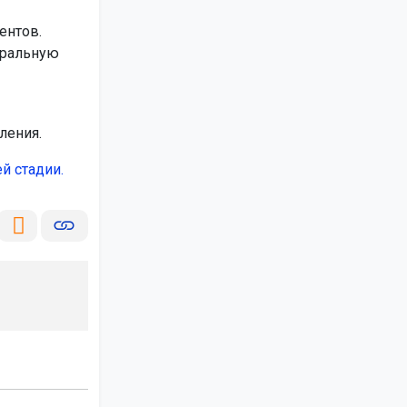
ентов.
тральную
ления.
ей стадии.