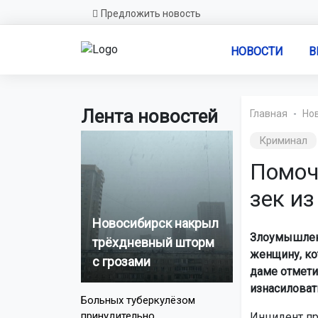
Предложить новость
НОВОСТИ
В
Лента новостей
Главная
Но
Криминал
Помоч
зек из
Новосибирск накрыл
Злоумышленн
трёхдневный шторм
женщину, ко
с грозами
даме отмети
изнасиловат
Больных туберкулёзом
принудительно
Инцидент пр