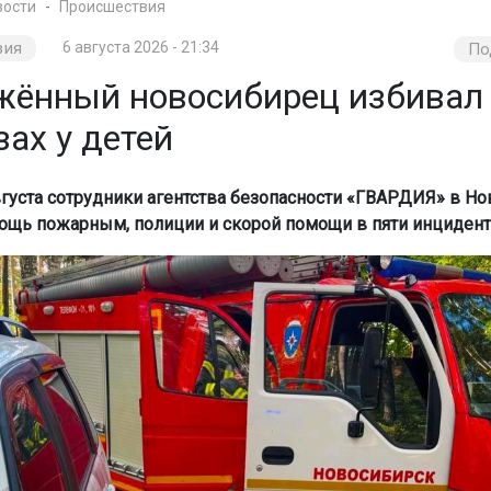
вости
Происшествия
вия
6 августа 2026 - 21:34
По
жённый новосибирец избивал
зах у детей
августа сотрудники агентства безопасности «ГВАРДИЯ» в Н
ощь пожарным, полиции и скорой помощи в пяти инцидент