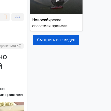
Новосибирские
спасатели провели
учения на реке Обь
Смотреть все видео
делиться
но
й
ьно
ые приставы.