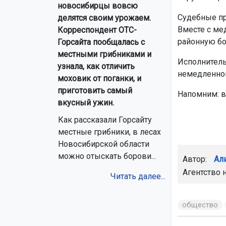
новосибирцы вовсю
Судебные пр
делятся своим урожаем.
Вместе с ме
Корреспондент ОТС-
районную бо
Горсайта пообщалась с
местными грибниками и
Исполнитель
узнала, как отличить
немедленног
моховик от поганки, и
приготовить самый
Напомним: в
вкусный ужин.
Как рассказали Горсайту
местные грибники, в лесах
Новосибирской области
можно отыскать борови...
Автор:
Ал
Агентство 
Читать далее...
общество