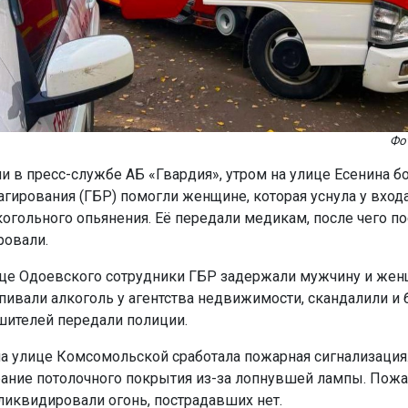
Фот
и в пресс-службе АБ «Гвардия», утром на улице Есенина 
гирования (ГБР) помогли женщине, которая уснула у входа
когольного опьянения. Её передали медикам, после чего 
ровали.
це Одоевского сотрудники ГБР задержали мужчину и жен
пивали алкоголь у агентства недвижимости, скандалили и 
шителей передали полиции.
на улице Комсомольской сработала пожарная сигнализация
рание потолочного покрытия из-за лопнувшей лампы. Пож
ликвидировали огонь, пострадавших нет.