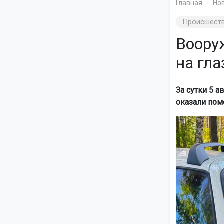
Главная
Но
Происшест
Воору
на гла
За сутки 5 
оказали пом