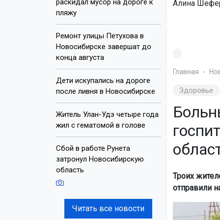
раскидал мусор на дороге к
Алина Шефер
пляжу
Ремонт улицы Петухова в
Новосибирске завершат до
конца августа
Главная
Но
Дети искупались на дороге
Здоровье
после ливня в Новосибирске
Больн
Житель Улан-Удэ четыре года
жил с гематомой в голове
госпи
облас
Сбой в работе Рунета
затронул Новосибирскую
область
Троих жител
отправили н
Читать все новости