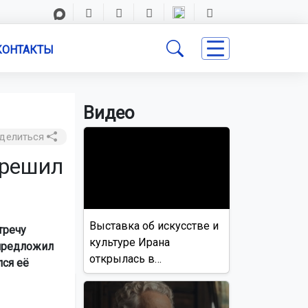
КОНТАКТЫ
Видео
делиться
 решил
Выставка об искусстве и
тречу
культуре Ирана
 предложил
открылась в
лся её
Новосибирске