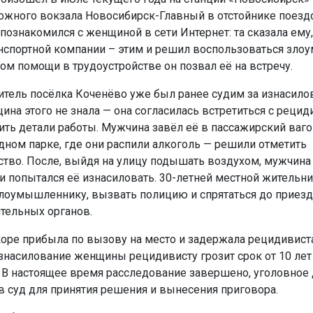
жного вокзала Новосибирск-Главный в отстойнике поезд
познакомился с женщиной в сети Интернет: та сказала ему,
анспортной компании – этим и решил воспользоваться зло
ом помощи в трудоустройстве он позвал её на встречу.
итель посёлка Коченёво уже был ранее судим за изнасило
ина этого не знала — она согласилась встретиться с рецид
ить детали работы. Мужчина завёл её в пассажирский ваго
адном парке, где они распили алкоголь — решили отметить
ство. После, выйдя на улицу подышать воздухом, мужчина
и попытался её изнасиловать. 30-летней местной жительн
злоумышленнику, вызвать полицию и спрятаться до приезд
тельных органов.
оре прибыла по вызову на место и задержала рецидивиста
знасилование женщины рецидивисту грозит срок от 10 ле
 В настоящее время расследование завершено, уголовное
в суд для принятия решения и вынесения приговора.