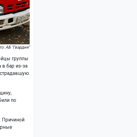
о: АБ "Гвардия"
бойцы группы
 в бар из-за
пострадавшую
щину,
били по
. Причиной
арные