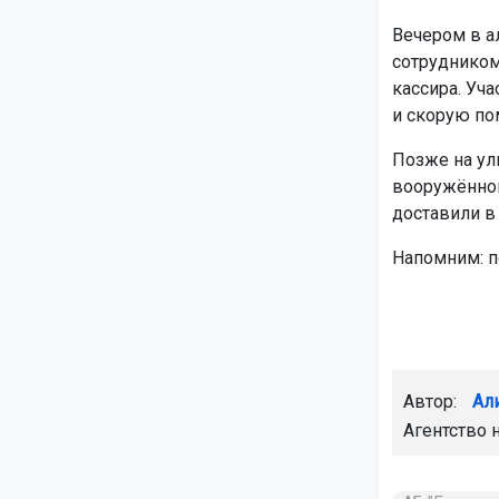
Вечером в а
сотрудником
кассира. Уч
и скорую п
Позже на ул
вооружённог
доставили в
Напомним: 
Автор:
Ал
Агентство 