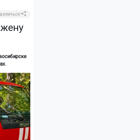
делиться
 жену
овосибирске
ах.