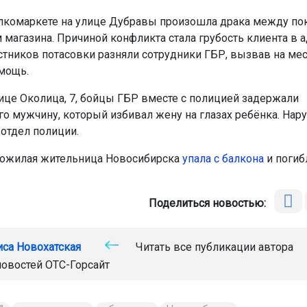
лкомаркете на улице Дубравы произошла драка между по
 магазина. Причиной конфликта стала грубость клиента в 
астников потасовки разняли сотрудники ГБР, вызвав на ме
омощь.
ице Околица, 7, бойцы ГБР вместе с полицией задержали
о мужчину, который избивал жену на глазах ребёнка. Нар
 отдел полиции.
пожилая жительница Новосибирска
упала с балкона
и погиб
Поделиться новостью:
иса Новохатская
Читать все публикации автора
новостей
ОТС-Горсайт