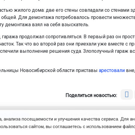
астью жилого дома: две его стены совпадали со стенами зд
общей. Для демонтажа потребовалось провести множеств
ату демонтажа взял на себя взыскатель.
 гаража продолжал сопротивляться. В первый раз он прост
часток. Так что во второй раз они приехали уже вместе с п
спечили выполнение решения суда. Злополучный гараж в
ельницы Новосибирской области приставы
арестовали
вне
Поделиться новостью:
талья Илькив
Читать все публикации автора
, анализа посещаемости и улучшения качества сервиса. Для а
новостей
ОТС-Горсайт
пользоваться сайтом, вы соглашаетесь с использованием файло