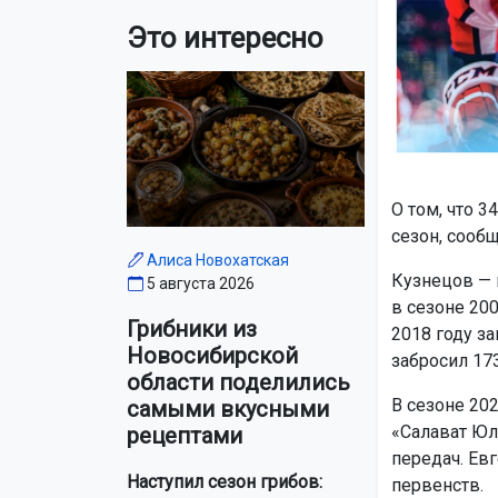
Это интересно
О том, что 
сезон, сооб
Алиса Новохатская
Кузнецов — 
5 августа 2026
в сезоне 200
Грибники из
2018 году з
Новосибирской
забросил 17
области поделились
В сезоне 20
самыми вкусными
«Салават Юла
рецептами
передач. Ев
Наступил сезон грибов:
первенств.