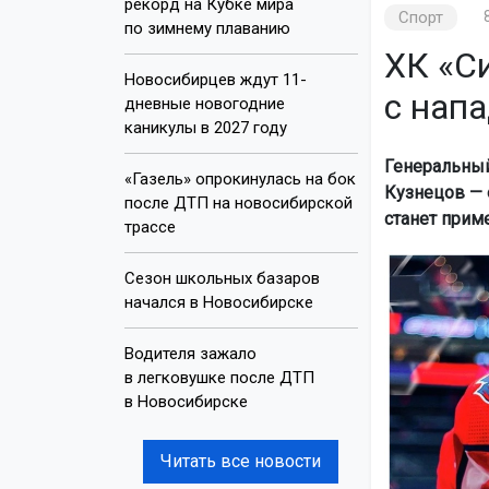
рекорд на Кубке мира
Спорт
по зимнему плаванию
ХК «С
Новосибирцев ждут 11-
с нап
дневные новогодние
каникулы в 2027 году
Генеральный
«Газель» опрокинулась на бок
Кузнецов — 
после ДТП на новосибирской
станет прим
трассе
Сезон школьных базаров
начался в Новосибирске
Водителя зажало
в легковушке после ДТП
в Новосибирске
Читать все новости