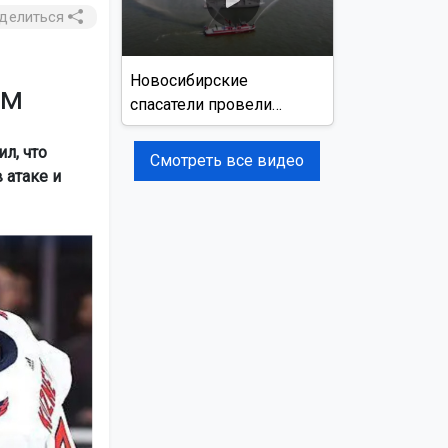
делиться
Новосибирские
ым
спасатели провели
учения на реке Обь
л, что
Смотреть все видео
 атаке и