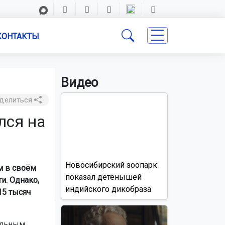
КОНТАКТЫ
Видео
делиться
лся на
Новосибирский зоопарк
м в своём
показал детёнышей
и. Однако,
индийского дикобраза
15 тысяч
альным