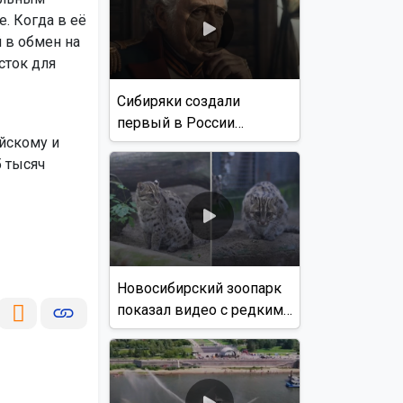
. Когда в её
й в обмен на
сток для
Сибиряки создали
первый в России
йскому и
документальный фильм
5 тысяч
с использованием ИИ
Новосибирский зоопарк
показал видео с редким
виверровым котом