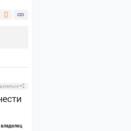
делиться
нести
 владелец