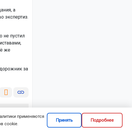
ания, а
о экспертиз.
о не пустил
риставами,
сё же
дорожник за
налитики применяются
Принять
Подробнее
в cookie.