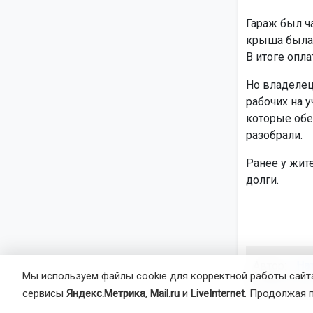
Гараж был ч
крыша была 
В итоге опл
Но владелец
рабочих на у
которые обе
разобрали.
Ранее у жит
долги.
Автор:
На
Мы используем файлы cookie для корректной работы сайта
Агентство 
сервисы
Яндекс.Метрика
,
Mail.ru
и
LiveInternet
. Продолжая 