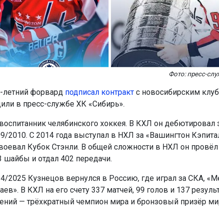
Фото: пресс-слу
34-летний форвард
подписал контракт
с новосибирским клуб
щили в пресс-службе ХК «Сибирь».
воспитанник челябинского хоккея. В КХЛ он дебютировал з
9/2010. С 2014 года выступал в НХЛ за «Вашингтон Кэпитал
авоевал Кубок Стэнли. В общей сложности в НХЛ он провёл 
3 шайбы и отдал 402 передачи.
24/2025 Кузнецов вернулся в Россию, где играл за СКА, «М
ев». В КХЛ на его счету 337 матчей, 99 голов и 137 резул
гений — трёхкратный чемпион мира и бронзовый призёр м