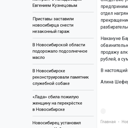
Евгением Кузнецовым
предпринима
отдел нагрян
Приставы заставили
прекращение
новосибирца снести
разбиратель
незаконный гараж
Накануне Ба
В Новосибирской области
обвинительн
подорожало подсолнечное
продажу алк
масло
рублей, а с
В настоящий
В Новосибирске
реконструировали памятник
Алина Шефер
служебной собаке
«Лада» сбила пожилую
женщину на перекрёстке
в Новосибирске
Главная
Но
Новосибирец установил