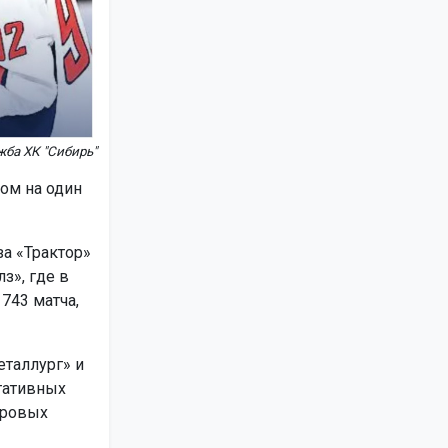
жба ХК "Сибирь"
ом на один
а «Трактор»
з», где в
743 матча,
еталлург» и
ьтативных
ировых