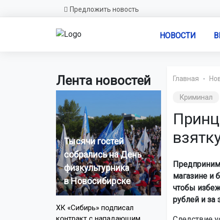
Предложить новость
НОВОСТИ
В
Лента новостей
Главная
Но
Криминал
Принц
взятк
Тысячи гостей
собрались на День
Предпринима
физкультурника
магазине и 
в Новосибирске
чтобы избеж
рублей и за 
ХК «Сибирь» подписал
контракт с нападающим
Следствие у