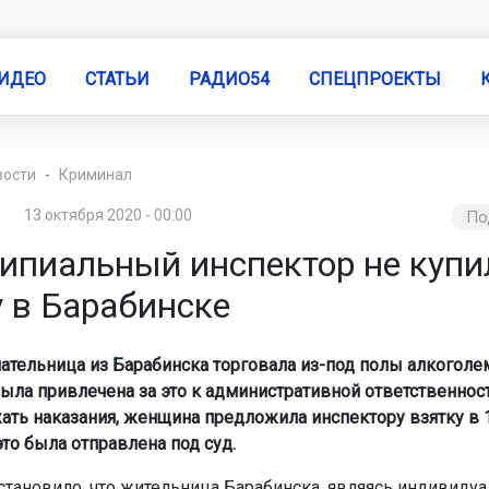
ИДЕО
СТАТЬИ
РАДИО54
СПЕЦПРОЕКТЫ
вости
Криминал
13 октября 2020 - 00:00
По
ипиальный инспектор не купи
у в Барабинске
тельница из Барабинска торговала из-под полы алкоголе
была привлечена за это к административной ответственност
ать наказания, женщина предложила инспектору взятку в 
это была отправлена под суд.
становило, что жительница Барабинска, являясь индивиду