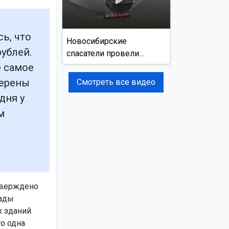
ь, что
Новосибирские
ублей.
спасатели провели
учения на реке Обь
е самое
мерены
Смотреть все видео
дня у
м
тверждено
рады
х зданий.
о одна