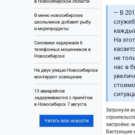
в Новосибирской области
— В 20
В меню новосибирских
служеб
школьников добавят рыбу
и морепродукты
каждый
На это
Силовики задержали 6
касает
телефонных мошенников в
Новосибирске
не тол
нас в 
На двух улицах Новосибирска
увелич
монтируют освещение
стоимо
13 авиарейсов
ситуаци
задерживаются с прилётом
в Новосибирск 7 августа
Затронули в
строительст
Читать все новости
застройке: 
Бастующие а