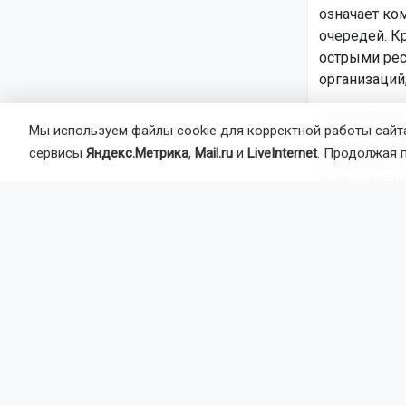
означает ко
очередей. К
острыми ре
организаций
Специалисты
Мы используем файлы cookie для корректной работы сайта
внимание на
сервисы
Яндекс.Метрика
,
Mail.ru
и
LiveInternet
. Продолжая 
хронически
позволяет и
годы.
Здоров
Главная цел
заболевания
людей старш
бесплатно п
Первый этап
внутриглазн