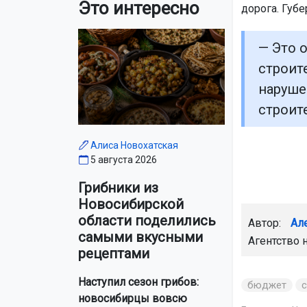
Это интересно
дорога. Губе
— Это 
строит
наруше
строит
Алиса Новохатская
5 августа 2026
Грибники из
Новосибирской
области поделились
Автор:
Ал
самыми вкусными
Агентство 
рецептами
Наступил сезон грибов:
бюджет
новосибирцы вовсю