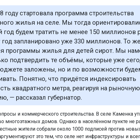
18 году стартовала программа строительства
ного жилья на селе. Мы тогда ориентировалис
 год будем тратить не менее 150 миллионов р
т год запланировано уже 330 миллионов. То ж
ся программы жилья для детей сирот. Мы на
ько подтвердить те объёмы, которые уже сего
бюджете заложены, но и по возможности буде
ивать. Понятно, что придётся индексировать
сть квадратного метра, реагируя на рыночную
ю, — рассказал губернатор.
опросы и коммерческого строительства. В селе Каменка у
во многоэтажных домов. Однако в населённом пункте не 
местные жители собрали около 1000 подписей против новы
ргументируют это тем, что селе нет инфраструктуры и всег