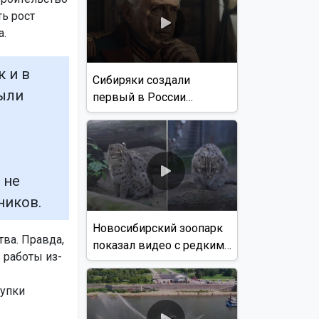
ь рост
а.
 и в
Сибиряки создали
были
первый в России
документальный фильм
с использованием ИИ
 не
ников.
Новосибирский зоопарк
тва. Правда,
показал видео с редким
 работы из-
виверровым котом
купки