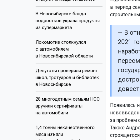
в период са
В Новосибирске банда
строительны
подростков украла продукты
из супермаркета
— В от
2021 г
Локомотив столкнулся
с автомобилем
нарабо
в Новосибирской области
пересм
госуда
Депутаты проверили ремонт
школ, тротуаров и библиотек
достро
в Новосибирске
довест
28 многодетным семьям НСО
Появилась н
вручили сертификаты
нововведени
на автомобили
за проблем 
1,4 тонны некачественного
Также Андре
мяса изъяли
строящегося