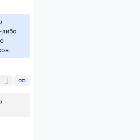
о
е-либо
то
ков.
а