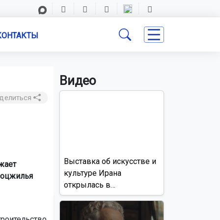
КОНТАКТЫ
Видео
делиться
Выставка об искусстве и
жает
культуре Ирана
 соцжилья
открылась в
Новосибирске
троительство