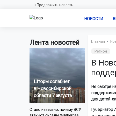
Предложить новость
НОВОСТИ
В
Лента новостей
Главная
Но
Регион
В Нов
подде
Шторм ослабнет
Не смотря н
в Новосибирской
поддерживат
области 7 августа
для детей-с
Губернатор 
Стало известно, почему ВСУ
атакуют склады Wildberries
журналистам