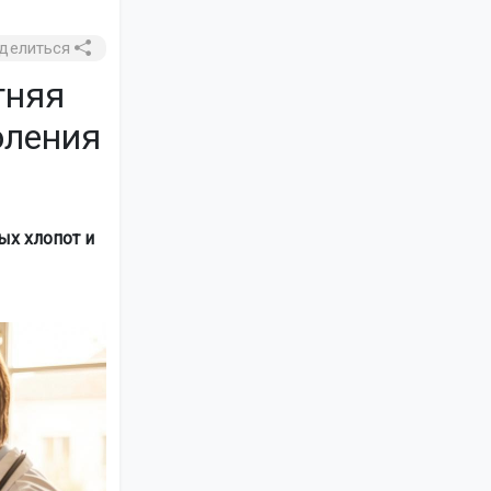
делиться
тняя
оления
ых хлопот и