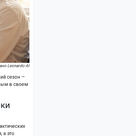
но Leonardo AI
ий сезон —
ным в своем
рки
актических
 а это