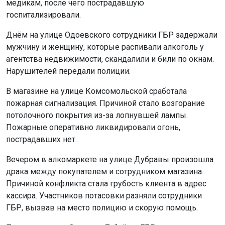
пожарная сигнализация. Причиной стало возгорание
потолочного покрытия из-за лопнувшей лампы.
Пожарные оперативно ликвидировали огонь,
пострадавших нет.
Вечером в алкомаркете на улице Дубравы произошла
драка между покупателем и сотрудником магазина.
Причиной конфликта стала грубость клиента в адрес
кассира. Участников потасовки разняли сотрудники
ГБР, вызвав на место полицию и скорую помощь.
Позже на улице Околица, 7, бойцы ГБР вместе с
полицией задержали вооружённого мужчину, который
избивал жену на глазах ребёнка. Нарушителя
доставили в отдел полиции.
Напомним: пожилая жительница Новосибирска
упала с
балкона
и погибла.
Поделиться новостью: