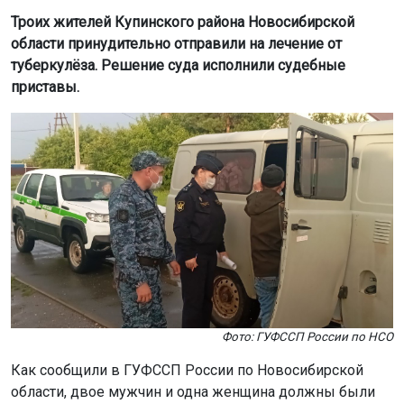
LiveInternet
. Продолжая пользоваться сайтом, вы
соглашаетесь с использованием файлов cookie.
Принять
Подробнее
Фото: ГУФССП России по НСО
Как сообщили в ГУФССП России по Новосибирской
области, двое мужчин и одна женщина должны были
пройти обследование и лечение сроком от 6 до 18
месяцев. Они отказывались от добровольной
госпитализации, что создавало угрозу для
окружающих.
Судебные приставы оперативно выехали по адресам
проживания пациентов. Вместе с медработниками они
доставили больных в Кыштовскую центральную
районную больницу для прохождения лечения.