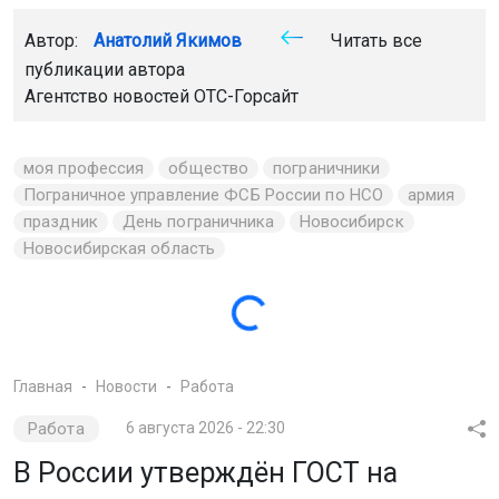
моя профессия
общество
пограничники
Пограничное управление ФСБ России по НСО
армия
праздник
День пограничника
Новосибирск
Новосибирская область
Главная
Новости
Работа
Работа
6 августа 2026 - 22:30
В России утверждён ГОСТ на
нормальное отношение к
сотрудникам
В нашей стране официально утверждён новый
национальный стандарт, который задаёт ориентиры для
создания здоровой и поддерживающей атмосферы в
трудовых коллективах. Что изменится для сотрудников
и работодателей, читайте ниже.