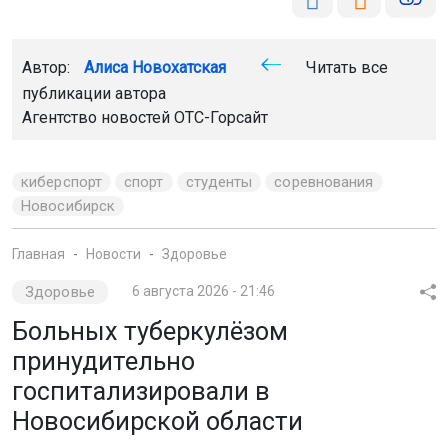
Новосибирск
Главная
Новости
Здоровье
Здоровье
6 августа 2026 - 21:46
Больных туберкулёзом
принудительно
госпитализировали в
Новосибирской области
Троих жителей Купинского района Новосибирской
области принудительно отправили на лечение от
туберкулёза. Решение суда исполнили судебные
приставы.
Мы используем файлы cookie для корректной работы сайта,
анализа посещаемости и улучшения качества сервиса. Для
аналитики применяются сервисы
Яндекс.Метрика
,
Mail.ru
и