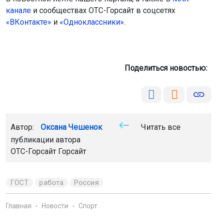
Автор:
Оксана Чешенок
Читать все
публикации автора
ОТС-Горсайт Горсайт
ГОСТ
работа
Россия
Главная
Новости
Спорт
Спорт
6 августа 2026 - 21:57
Новосибирские команды
завоевали пять медалей на
турнире по киберспорту
Ученики и студенты из Новосибирской области
выиграли две золотые, две серебряные и одну