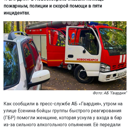
Фото: АБ "Гвардия"
Как сообщили в пресс-службе АБ «Гвардия», утром на
улице Есенина бойцы группы быстрого реагирования
(ГБР) помогли женщине, которая уснула у входа в бар
из-за сильного алкогольного опьянения. Её передали
медикам, после чего пострадавшую
госпитализировали.
Днём на улице Одоевского сотрудники ГБР задержали
мужчину и женщину, которые распивали алкоголь у
агентства недвижимости, скандалили и били по окнам.
Нарушителей передали полиции.
В магазине на улице Комсомольской сработала