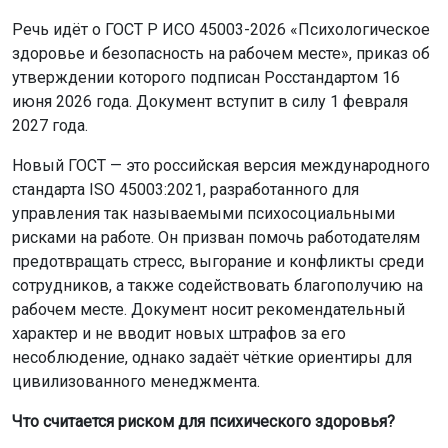
управления так называемыми психосоциальными
рисками на работе. Он призван помочь работодателям
предотвращать стресс, выгорание и конфликты среди
сотрудников, а также содействовать благополучию на
рабочем месте. Документ носит рекомендательный
характер и не вводит новых штрафов за его
несоблюдение, однако задаёт чёткие ориентиры для
цивилизованного менеджмента.
Что считается риском для психического здоровья?
В стандарте перечислены факторы, которые негативно
влияют на психологическое состояние работников.
Среди них:
— чрезмерная или неконтролируемая нагрузка,
«машинный темп» работы и ненормированный график;
— неясные обязанности и противоречивые задачи,
отсутствие чёткого распределения ответственности;