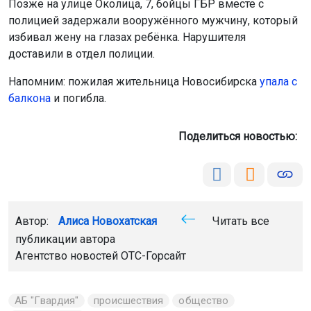
Автор:
Алиса Новохатская
Читать все
публикации автора
Агентство новостей
ОТС-Горсайт
АБ "Гвардия"
происшествия
общество
Новосибирск
Главная
Новости
Спорт
Спорт
6 августа 2026 - 21:16
Новосибирские спортсмены
участвуют в Спартакиаде народов
России