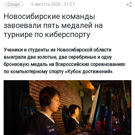
бронзовую медаль на Всероссийских соревнованиях
по компьютерному спорту «Кубок достижений».
Фото: Минспорт НСО
Как сообщили в региональном Министерстве спорта, в
соревнованиях участвовали 82 команды из девяти
регионов России. Участники соревновались в
дисциплинах «тактический трёхмерный бой» (CS 2) и
«боевая арена» (Dota 2). Новосибирские коллективы