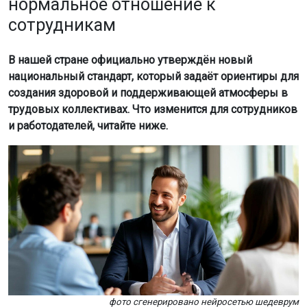
фото сгенерировано нейросетью шедеврум
Речь идёт о ГОСТ Р ИСО 45003-2026 «Психологическое
здоровье и безопасность на рабочем месте», приказ об
утверждении которого подписан Росстандартом 16
июня 2026 года. Документ вступит в силу 1 февраля
2027 года.
Новый ГОСТ — это российская версия международного
стандарта ISO 45003:2021, разработанного для