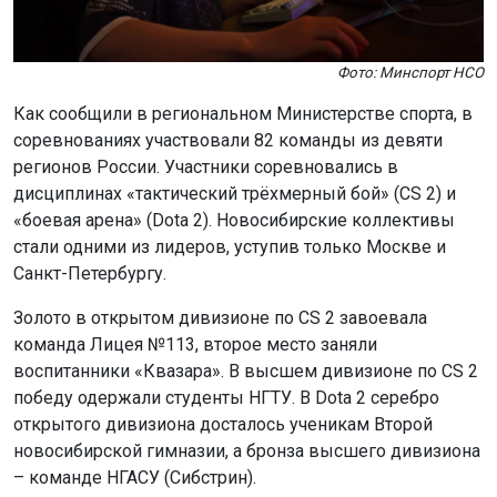
стали одними из лидеров, уступив только Москве и
Санкт-Петербургу.
Золото в открытом дивизионе по CS 2 завоевала
команда Лицея №113, второе место заняли
воспитанники «Квазара». В высшем дивизионе по CS 2
победу одержали студенты НГТУ. В Dota 2 серебро
открытого дивизиона досталось ученикам Второй
новосибирской гимназии, а бронза высшего дивизиона
– команде НГАСУ (Сибстрин).
«Золото в Кубке достижений – наша первая
победа. Самые сложные матчи у нас с учениками
Второй новосибирской гимназии», – рассказал
капитан команды Лицея №113 Руслан Холов.
Сезон 2026/27 включит ещё девять тематических