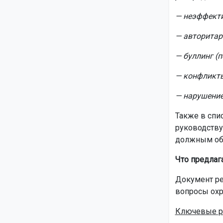
— неэффекти
— авторитар
— буллинг (п
— конфликты
— нарушение
Также в спи
руководству
должным об
Что предлаг
Документ ре
вопросы охр
Ключевые р