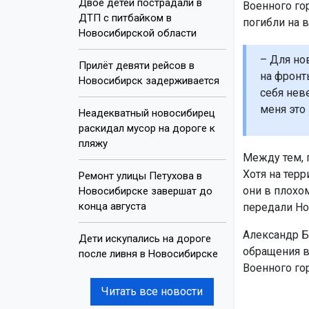
Двое детей пострадали в
Военного го
ДТП с питбайком в
погибли на в
Новосибирской области
– Для но
Прилёт девяти рейсов в
на фронт
Новосибирск задерживается
себя нев
меня это
Неадекватный новосибирец
раскидал мусор на дороге к
пляжу
Между тем, 
Хотя на тер
Ремонт улицы Петухова в
они в плохо
Новосибирске завершат до
конца августа
передали Но
Александр Б
Дети искупались на дороге
обращения в
после ливня в Новосибирске
Военного го
Читать все новости