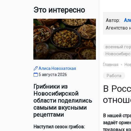
Это интересно
Автор:
Ал
Агентство 
военный го
Новосибирс
Главная
Но
Алиса Новохатская
5 августа 2026
Работа
В Рос
Грибники из
Новосибирской
отнош
области поделились
самыми вкусными
рецептами
В нашей стр
задаёт орие
Наступил сезон грибов:
трудовых ко