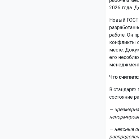
рабочем мес
2026 года. Д
Новый ГОСТ 
разработанн
работе. Он 
конфликты с
месте. Доку
его несоблю
менеджмент
Что считает
В стандарте
состояние ра
— чрезмерна
ненормиров
— неясные о
распределен