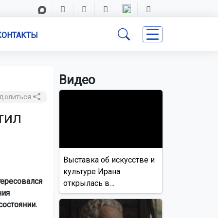
КОНТАКТЫ
Видео
делиться
тил
Выставка об искусстве и
культуре Ирана
тересовался
открылась в
ния
Новосибирске
состоянии.