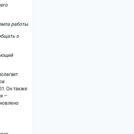
него
емпа работы.
общать о
ающей
полагает
ри
1. Он также
ля —
ановлено