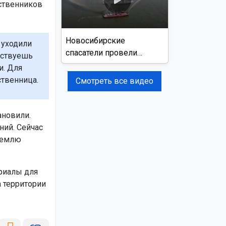
дственников
Новосибирские
 уходили
спасатели провели
вствуешь
учения на реке Обь
и. Для
твенница.
Смотреть все видео
ановили.
ний. Сейчас
 землю
риалы для
 территории