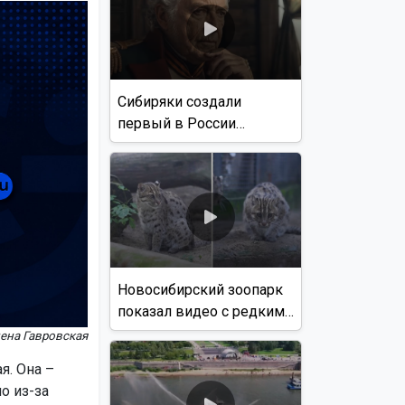
Сибиряки создали
первый в России
документальный фильм
с использованием ИИ
Новосибирский зоопарк
показал видео с редким
виверровым котом
лена Гавровская
я. Она –
о из-за