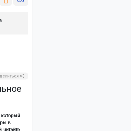
а
делиться
льное
 который
еры в
, читайте