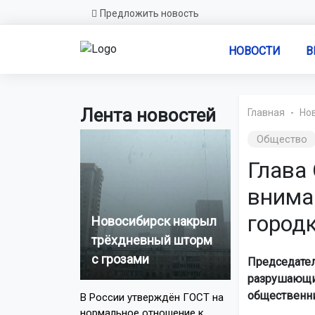
Предложить новость
НОВОСТИ
В
Лента новостей
Главная
Но
Общество
Глава
внима
город
Новосибирск накрыл
трёхдневный шторм
с грозами
Председател
разрушающи
общественни
В России утверждён ГОСТ на
нормальное отношение к