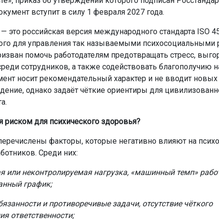
те», приказ об утверждении которого подписан Росстанда
окумент вступит в силу 1 февраля 2027 года.
— это российская версия международного стандарта ISO 45
ого для управления так называемыми психосоциальными 
призван помочь работодателям предотвращать стресс, выго
реди сотрудников, а также содействовать благополучию н
мент носит рекомендательный характер и не вводит новых
дение, однако задаёт чёткие ориентиры для цивилизованн
а.
ся риском для психического здоровья?
 перечислены факторы, которые негативно влияют на псих
ботников. Среди них:
я или неконтролируемая нагрузка, «машинный темп» рабо
анный график;
бязанности и противоречивые задачи, отсутствие чёткого
ия ответственности;