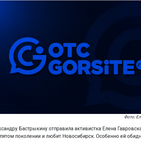
Фото: Е
сандру Бастрыкину отправила активистка Елена Гавровска
 пятом поколении и любит Новосибирск. Особенно ей обидн