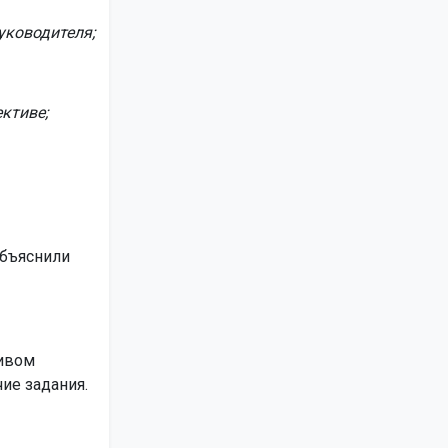
уководителя;
ктиве;
объяснили
тивом
ие задания.