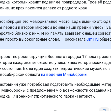
родка, который хранит подвиг её прапрадедов. Трое её ро
ойне, их прах покоится далеко от родного края.
восибирцев это мемориальное место, ведь именно отсюда
ы первой и второй мировой войны наши предки. Здесь чу
ероятно близко к ним. И их память взывает к нашей совест
 не просто высокопарные слова, — рассказала
Om1.ru
общес
проект по реконструкции Военного городка 17 пока приост
ритории находится множество уникальных исторических зда
м состоянии. Была идея создать патриотический музей, но
восибирской области
из ведения Минобороны.
астрыкин уже потребовал подготовить необходимые мате
 Минобороны с предложением о возможности создания на
родка 17 военно-патриотического парка «Патриот».