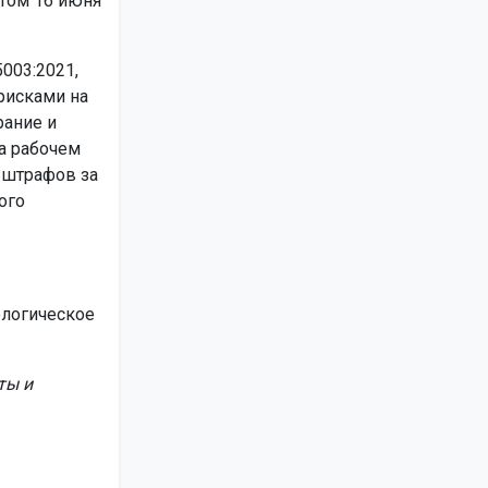
ртом 16 июня
003:2021,
рисками на
рание и
а рабочем
 штрафов за
ого
ологическое
ты и