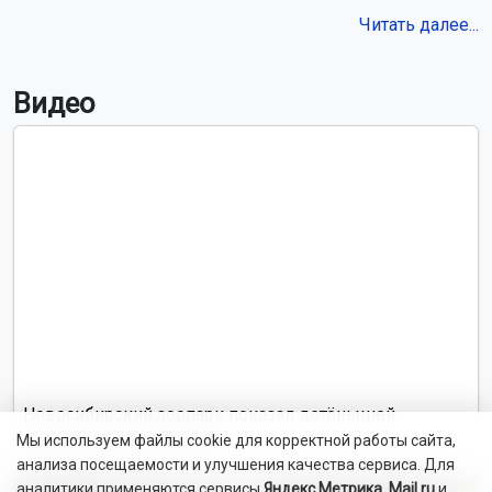
Читать далее...
Видео
Новосибирский зоопарк показал детёнышей
индийского дикобраза
Мы используем файлы cookie для корректной работы сайта,
анализа посещаемости и улучшения качества сервиса. Для
аналитики применяются сервисы
Яндекс.Метрика
,
Mail.ru
и