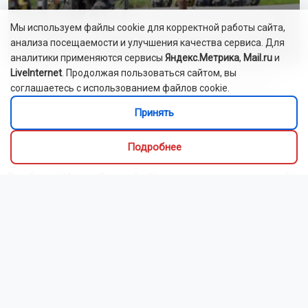
На Новосибирскую область надвигается 34-
Мы используем файлы cookie для корректной работы сайта,
градусный зной
анализа посещаемости и улучшения качества сервиса. Для
аналитики применяются сервисы
Яндекс.Метрика
,
Mail.ru
и
LiveInternet
. Продолжая пользоваться сайтом, вы
Новосибирцам объяснили, почему летние отключения
соглашаетесь с использованием файлов cookie.
горячей воды невозможно отменить
Принять
Новосибирских дачников предупредили о штрафе за
содержание кур и коз
Подробнее
В небе над Новосибирской областью пролетит метеорный
поток Персеиды
В Новосибирском зоопарке у выдр родилась двойня
Сотрудники новосибирского МЧС ликвидировали 14
пожаров за сутки
В 2027 году у новосибирцев будет семь коротких рабочих