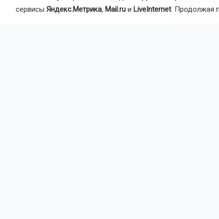
Основные по
сервисы
Яндекс.Метрика
,
Mail.ru
и
LiveInternet
. Продолжая 
Исследоват
смертности 
экономическ
умерших в в
потерь в аб
млрд рублей
Только за о
рублей, или
смертности,
капитала с 
Причины рос
Эксперты св
жизни и изм
набрали лиш
обмен вещес