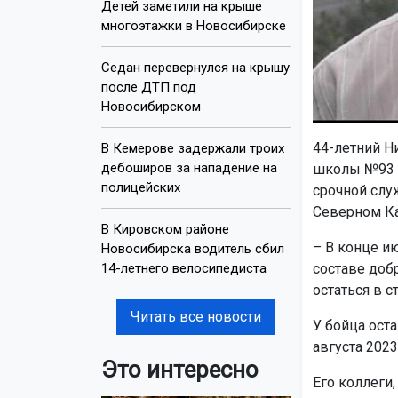
Детей заметили на крыше
многоэтажки в Новосибирске
Седан перевернулся на крышу
после ДТП под
Новосибирском
44-летний Н
В Кемерове задержали троих
дебоширов за нападение на
школы №93 г
полицейских
срочной слу
Северном Ка
В Кировском районе
– В конце и
Новосибирска водитель сбил
14-летнего велосипедиста
составе доб
остаться в с
Читать все новости
У бойца оста
августа 2023
Это интересно
Его коллеги,