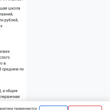
сшая школа
еваний,
н рублей,
ех
ловек
ослого
о в
В среднем по
, а общее
 первичная
.
налитики применяются