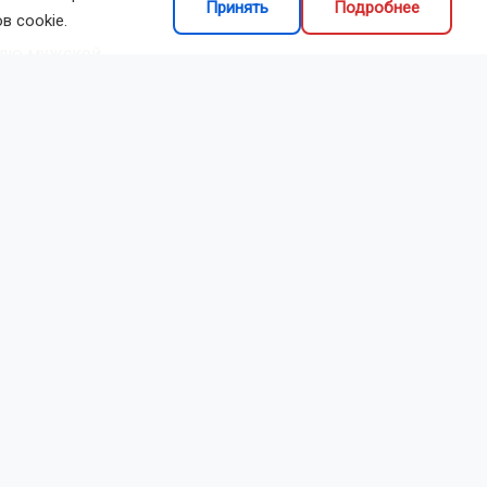
Принять
Подробнее
в cookie.
олю мужской
ъема
ит группа
годы. Пик
49 лет (231
 млрд
стата по
ческого
образом
% россиян
жает общий
вают