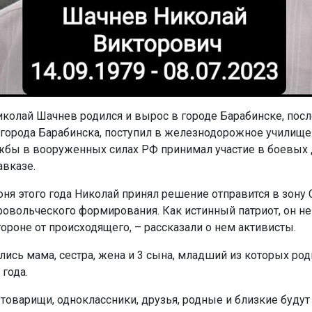
иколай Шачнев родился и вырос в городе Барабинске, посл
орода Барабинска, поступил в железнодорожное училище.
жбы в вооруженных силах РФ принимал участие в боевых 
вказе.
юня этого года Николай принял решение отправится в зону 
ровольческого формирования. Как истинный патриот, он не
тороне от происходящего, – рассказали о нем активисты.
лись мама, сестра, жена и 3 сына, младший из которых род
 года.
 товарищи, одноклассники, друзья, родные и близкие буду