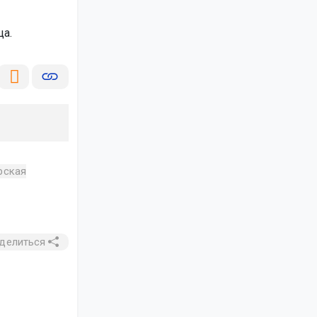
а.
рская
делиться