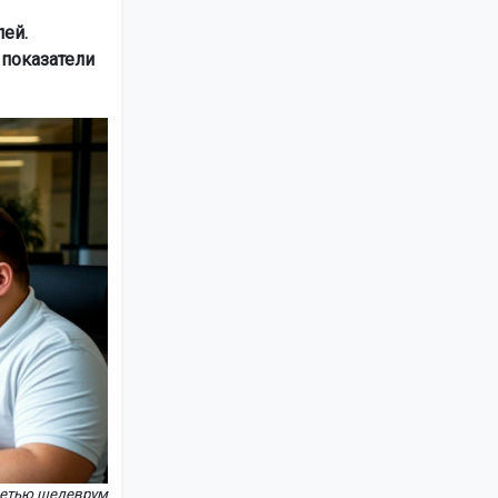
ей.
 показатели
сетью шедеврум