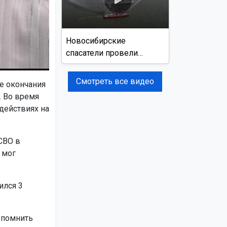
Новосибирские
спасатели провели
учения на реке Обь
Смотреть все видео
е окончания
 Во время
действиях на
СВО в
 мог
ился 3
т помнить