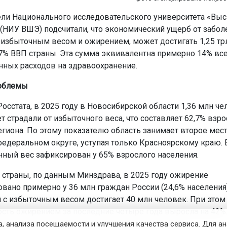
ли Национального исследовательского университета «Вы
(НИУ ВШЭ) подсчитали, что экономический ущерб от забол
 избыточным весом и ожирением, может достигать 1,25 трл
,7% ВВП страны. Эта сумма эквивалентна примерно 14% вс
нных расходов на здравоохранение.
облемы
осстата, в 2025 году в Новосибирской области 1,36 млн че
т страдали от избыточного веса, что составляет 62,7% взр
егиона. По этому показателю область занимает второе мест
едеральном округе, уступая только Красноярскому краю. 
ный вес зафиксирован у 65% взрослого населения.
 страны, по данным Минздрава, в 2025 году ожирение
овано примерно у 36 млн граждан России (24,6% населения)
 с избыточным весом достигает 40 млн человек. При этом
сть ожирением за последние четыре года выросла на 42%
, анализа посещаемости и улучшения качества сервиса. Для а