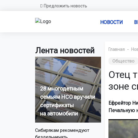
Предложить новость
НОВОСТИ
В
Лента новостей
Главная
Но
Общество
Отец т
зоне 
28 многодетным
семьям НСО вручили
Ефрейтор Ни
сертификаты
Печальную н
на автомобили
Сибирякам рекомендуют
бездельничать