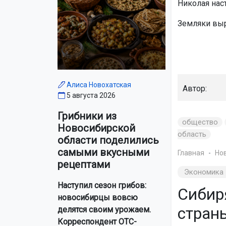
Николая нас
Земляки выр
Алиса Новохатская
Автор:
5 августа 2026
Грибники из
общество
Новосибирской
область
области поделились
самыми вкусными
Главная
Но
рецептами
Экономика
Наступил сезон грибов:
Сибир
новосибирцы вовсю
стран
делятся своим урожаем.
Корреспондент ОТС-