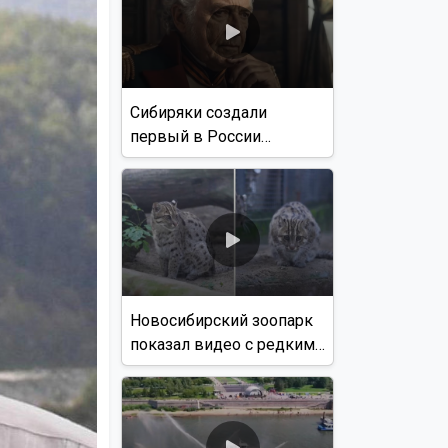
Сибиряки создали
первый в России
документальный фильм
с использованием ИИ
Новосибирский зоопарк
показал видео с редким
виверровым котом