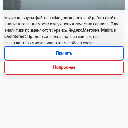
Мы используем файлы cookie для корректной работы сайта,
анализа посещаемости и улучшения качества сервиса. Для
аналитики применяются сервисы
Яндекс.Метрика
,
Mail.ru
и
LiveInternet
. Продолжая пользоваться сайтом, вы
соглашаетесь с использованием файлов cookie.
Принять
Новосибирск накрыл трёхдневный шторм с
Подробнее
грозами
В России утверждён ГОСТ на нормальное отношение к
сотрудникам
Новосибирские команды завоевали пять медалей на
турнире по киберспорту
Больных туберкулёзом принудительно госпитализировали в