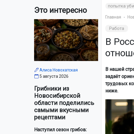
попытка уб
Это интересно
Главная
Но
Работа
В Рос
отнош
В нашей стр
Алиса Новохатская
задаёт орие
5 августа 2026
трудовых ко
Грибники из
ниже.
Новосибирской
области поделились
самыми вкусными
рецептами
Наступил сезон грибов: