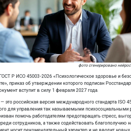
фото сгенерировано нейро
 ГОСТ Р ИСО 45003-2026 «Психологическое здоровье и безо
те», приказ об утверждении которого подписан Росстанда
окумент вступит в силу 1 февраля 2027 года.
— это российская версия международного стандарта ISO 45
ого для управления так называемыми психосоциальными 
призван помочь работодателям предотвращать стресс, выго
реди сотрудников, а также содействовать благополучию н
мент носит рекомендательный характер и не вводит новых