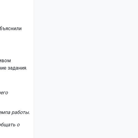
объяснили
тивом
ие задания.
него
емпа работы.
общать о