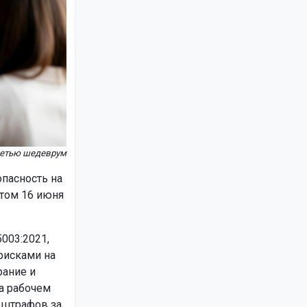
сетью шедеврум
пасность на
ртом 16 июня
003:2021,
рисками на
рание и
а рабочем
 штрафов за