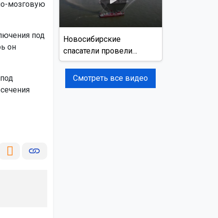
но-мозговую
ключения под
Новосибирские
рь он
спасатели провели
учения на реке Обь
 под
Смотреть все видео
есечения