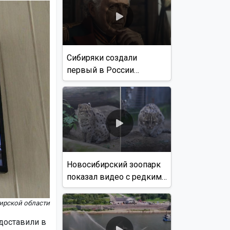
Сибиряки создали
первый в России
документальный фильм
с использованием ИИ
Новосибирский зоопарк
показал видео с редким
виверровым котом
ирской области
 доставили в