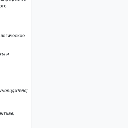
ого
ологическое
ты и
уководителя;
ктиве;