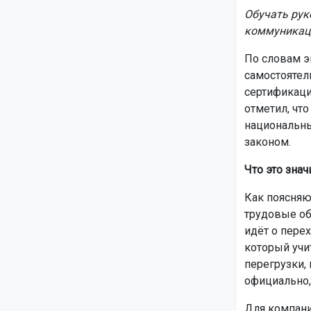
Обучать рук
коммуникац
По словам э
самостоятел
сертификаци
отметил, что
национальны
законом.
Что это знач
Как поясняю
трудовые об
идёт о пере
который учи
перегрузки,
официально,
Для компани