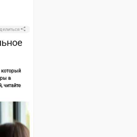
делиться
льное
 который
еры в
, читайте