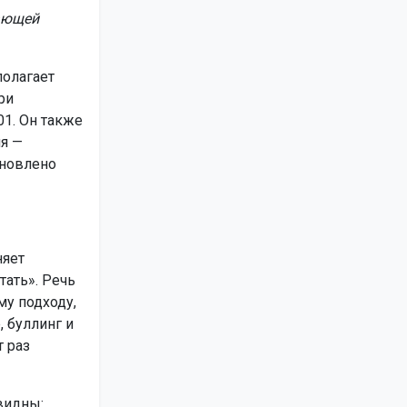
ающей
полагает
ри
1. Он также
ля —
ановлено
няет
тать». Речь
му подходу,
 буллинг и
 раз
видны: