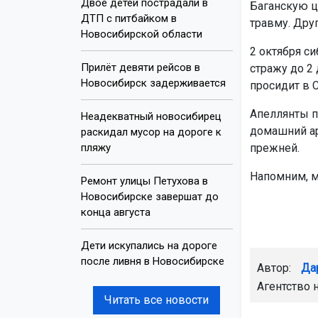
Двое детей пострадали в
Баганскую ц
ДТП с питбайком в
травму. Дру
Новосибирской области
2 октября с
Прилёт девяти рейсов в
стражу до 2 
Новосибирск задерживается
просидит в С
Апеллянты п
Неадекватный новосибирец
домашний ар
раскидал мусор на дороге к
пляжу
прежней.
Напомним, 
Ремонт улицы Петухова в
Новосибирске завершат до
конца августа
Дети искупались на дороге
после ливня в Новосибирске
Автор:
Да
Агентство 
Читать все новости