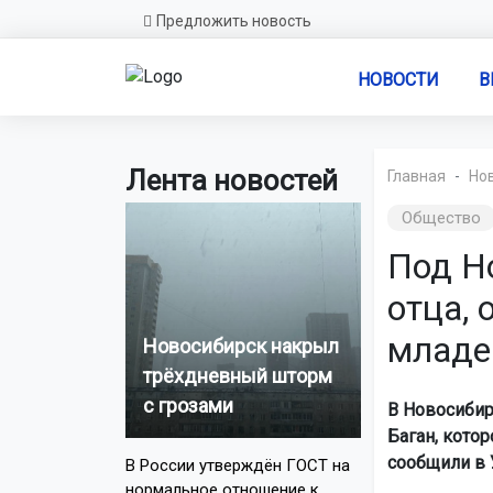
Предложить новость
НОВОСТИ
В
Лента новостей
Главная
Но
Общество
Под Н
отца, 
младе
Новосибирск накрыл
трёхдневный шторм
с грозами
В Новосибир
Баган, кото
сообщили в 
В России утверждён ГОСТ на
нормальное отношение к