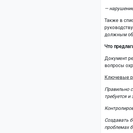
— нарушение
Также в спи
руководству
должным об
Что предлаг
Документ ре
вопросы охр
Ключевые р
Правильно с
требуется и 
Контролиров
Создавать б
проблемах б