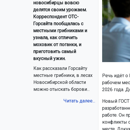
новосибирцы вовсю
делятся своим урожаем.
Корреспондент ОТС-
Горсайта пообщалась с
местными грибниками и
узнала, как отличить
моховик от поганки, и
приготовить самый
вкусный ужин.
Как рассказали Горсайту
местные грибники, в лесах
Речь идёт о
Новосибирской области
рабочем мес
можно отыскать борови...
2026 года. Д
Читать далее...
Новый ГОСТ 
разработанн
работе. Он 
конфликты с
месте. Доку