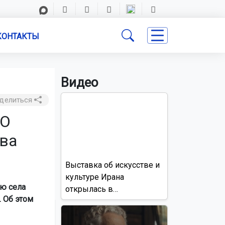
КОНТАКТЫ
Видео
делиться
ЗО
тва
Выставка об искусстве и
культуре Ирана
лю села
открылась в
. Об этом
Новосибирске