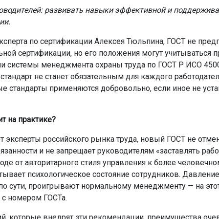
оводителей: развивать навыки эффективной и поддержив
ии.
ксперта по сертификации Алексея Тюльпина, ГОСТ не пред
ьной сертификации, но его положения могут учитываться п
и системы менеджмента охраны труда по ГОСТ Р ИСО 4500
 стандарт не станет обязательным для каждого работодате
е стандарты применяются добровольно, если иное не уст
ит на практике?
т эксперты российского рынка труда, новый ГОСТ не отме
язанности и не запрещает руководителям «заставлять рабо
ходе от авторитарного стиля управления к более человечно
тывает психологическое состояние сотрудников. Давление,
 по сути, проигрывают нормальному менеджменту — на этот
 с номером ГОСТа.
й, которые внедрят эти рекомендации, преимущества оче