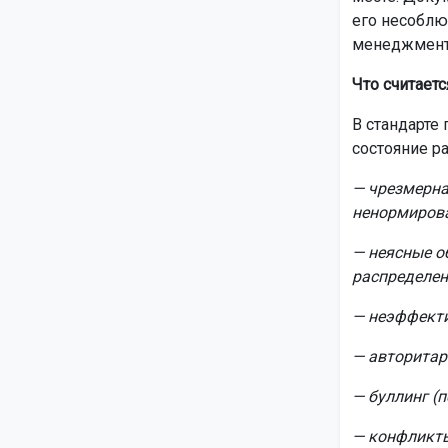
его несоблю
менеджмент
Что считает
В стандарте
состояние ра
— чрезмерна
ненормиров
— неясные о
распределен
— неэффекти
— авторитар
— буллинг (п
— конфликты