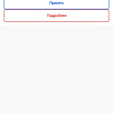
Принять
или добровольно заплатить взносы в
Социальный фонд – это называется вступить в
добровольные правоотношения по
Подробнее
обязательному пенсионному страхованию», –
рассказала Оксана Бабаскина.
Кто может это сделать? Закон разрешает:
-россиянам, работающим за границей;
-тем, кто хочет заплатить взносы за другого человека
(например, за родственника, у которого нет
официального работодателя);
-индивидуальным предпринимателям – сверх
обязательных взносов;
-иностранцам, которые живут в России, но не
застрахованы;