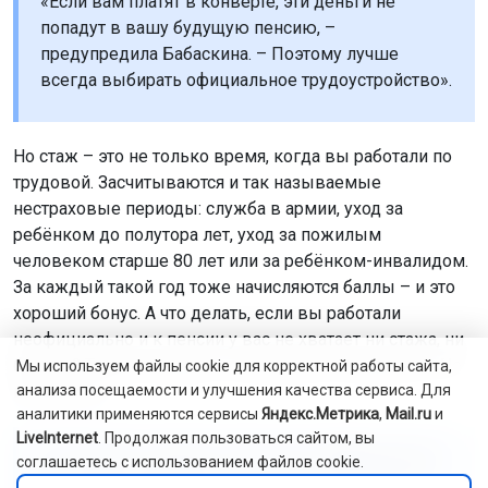
«Если вам платят в конверте, эти деньги не
попадут в вашу будущую пенсию, –
предупредила Бабаскина. – Поэтому лучше
всегда выбирать официальное трудоустройство».
Но стаж – это не только время, когда вы работали по
трудовой. Засчитываются и так называемые
нестраховые периоды: служба в армии, уход за
ребёнком до полутора лет, уход за пожилым
человеком старше 80 лет или за ребёнком-инвалидом.
За каждый такой год тоже начисляются баллы – и это
хороший бонус. А что делать, если вы работали
неофициально и к пенсии у вас не хватает ни стажа, ни
баллов? Такая ситуация, к сожалению, не редкость. Но
Мы используем файлы cookie для корректной работы сайта,
анализа посещаемости и улучшения качества сервиса. Для
выход есть.
аналитики применяются сервисы
Яндекс.Метрика
,
Mail.ru
и
LiveInternet
. Продолжая пользоваться сайтом, вы
«Если вам не хватает стажа или коэффициентов,
соглашаетесь с использованием файлов cookie.
вы можете доработать до нужных показателей