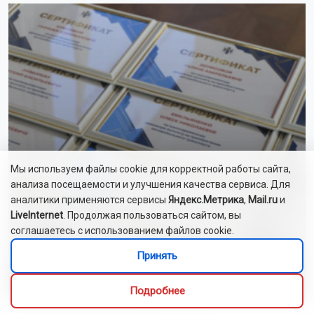
Мы используем файлы cookie для корректной работы сайта,
анализа посещаемости и улучшения качества сервиса. Для
аналитики применяются сервисы
Яндекс.Метрика
,
Mail.ru
и
LiveInternet
. Продолжая пользоваться сайтом, вы
соглашаетесь с использованием файлов cookie.
Принять
28 многодетным семьям НСО вручили
сертификаты на автомобили
Подробнее