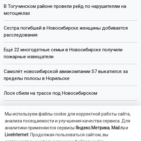
В Тогучинском районе провели рейд по нарушителям на
мотоциклах
Сестра погибшей в Новосибирске женщины добивается
расследования
Ещё 22 многодетные семьи в Новосибирске получили
пожарные извещатели
Самолёт новосибирской авиакомпании S7 выкатился за
пределы полосы в Норильске
Лося сбили на трассе под Новосибирском
Жара до +34 градусов вернётся в Новосибирскую область
Мы используем файлы cookie для корректной работы сайта,
на следующей неделе
анализа посещаемости и улучшения качества сервиса. Для
аналитики применяются сервисы
Яндекс.Метрика
,
Mail.ru
и
Семья с ребёнком пропала во время сплава
LiveInternet
. Продолжая пользоваться сайтом, вы
в Красноярском крае