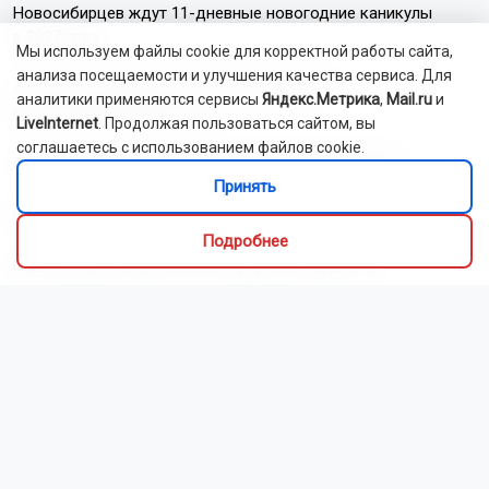
Новосибирцев ждут 11-дневные новогодние каникулы
в 2027 году
Мы используем файлы cookie для корректной работы сайта,
анализа посещаемости и улучшения качества сервиса. Для
«Газель» опрокинулась на бок после ДТП
аналитики применяются сервисы
Яндекс.Метрика
,
Mail.ru
и
на новосибирской трассе
LiveInternet
. Продолжая пользоваться сайтом, вы
соглашаетесь с использованием файлов cookie.
Сезон школьных базаров начался в Новосибирске
Принять
Водителя зажало в легковушке после ДТП в Новосибирске
Подробнее
Новосибирские врачи прооперировали девочку
с многокомпонентным пороком сердца
Тысячи гостей собрались на День физкультурника
в Новосибирске
Читать все новости