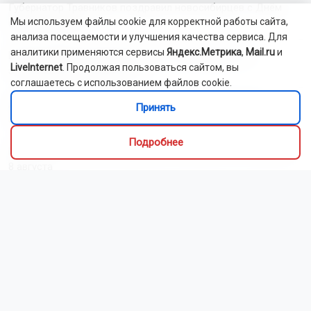
Губернатор Травников поздравил новосибирцев с Днём
Мы используем файлы cookie для корректной работы сайта,
физкультурника
анализа посещаемости и улучшения качества сервиса. Для
аналитики применяются сервисы
Яндекс.Метрика
,
Mail.ru
и
В Новосибирской области растёт заболеваемость
LiveInternet
. Продолжая пользоваться сайтом, вы
энтеровирусной инфекцией
соглашаетесь с использованием файлов cookie.
Движение временно ограничили на улице Плановой
Принять
в Новосибирске
Подробнее
Массовые задержки авиарейсов отмечаются в Толмачёво
8 августа
Под Красноярском 18-летняя мать задушила сына-
младенца
В новосибирском селе Баган отметили 10-летие Храма
святых Бориса и Глеба
Читать все новости