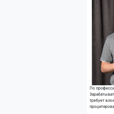
По професси
Зарабатывать
требует вло
процитирова