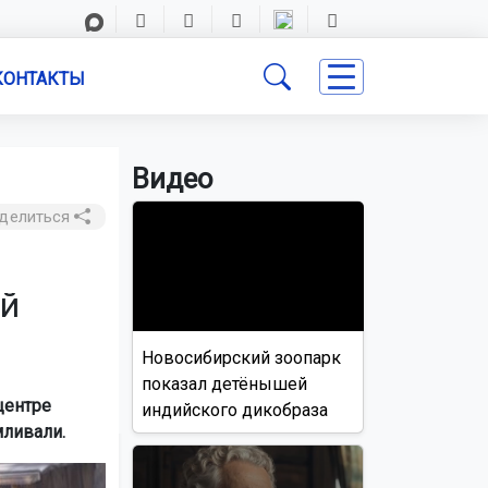
КОНТАКТЫ
Видео
делиться
ий
Новосибирский зоопарк
показал детёнышей
центре
индийского дикобраза
мливали.