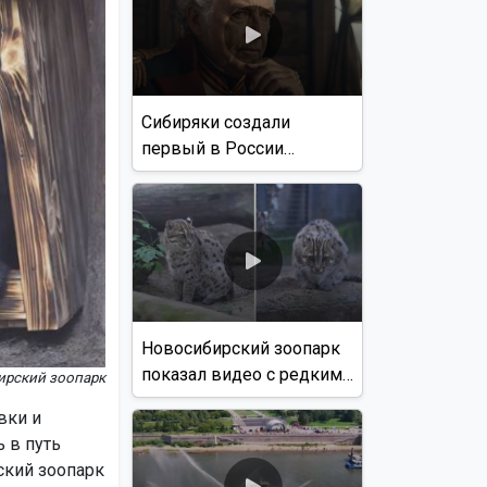
Сибиряки создали
первый в России
документальный фильм
с использованием ИИ
Новосибирский зоопарк
показал видео с редким
ирский зоопарк
виверровым котом
вки и
 в путь
ский зоопарк