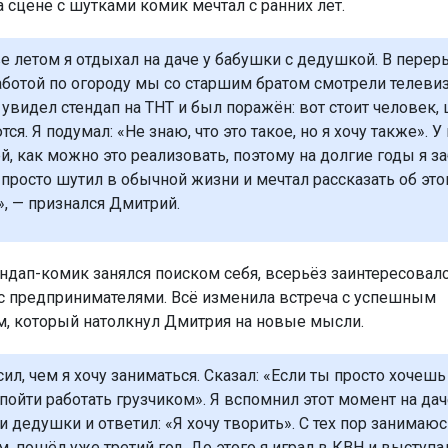
а сцене с шутками комик мечтал с ранних лет.
ве летом я отдыхал на даче у бабушки с дедушкой. В перер
ботой по огороду мы со старшим братом смотрели телевиз
увидел стендап на ТНТ и был поражён: вот стоит человек, 
ся. Я подумал: «Не знаю, что это такое, но я хочу также». У
й, как можно это реализовать, поэтому на долгие годы я з
, просто шутил в обычной жизни и мечтал рассказать об это
», — признался Дмитрий.
ндап-комик занялся поиском себя, всерьёз заинтересовалс
с предпринимателями. Всё изменила встреча с успешным
, который натолкнул Дмитрия на новые мысли.
ил, чем я хочу заниматься. Сказал: «Если ты просто хочешь 
ойти работать грузчиком». Я вспомнил этот момент на дач
и дедушки и ответил: «Я хочу творить». С тех пор занимаюс
, пошёл уже третий год. До этого я играл в КВН и выступа