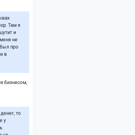
ывах
ор. Там я
шутит и
 меня не
абыл про
м в
я бизнесом,
денег, то
е у
ь
л на