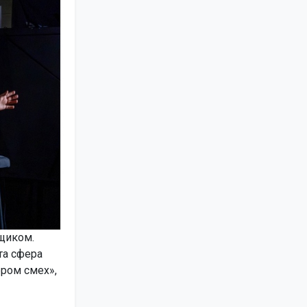
щиком.
та сфера
ером смех»,