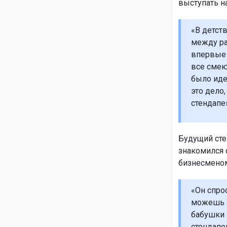
выступать н
«В детст
между ра
впервые 
все смеют
было иде
это дело
стендапе
Будущий сте
знакомился 
бизнесменом
«Он спрос
можешь п
бабушки 
стендапом