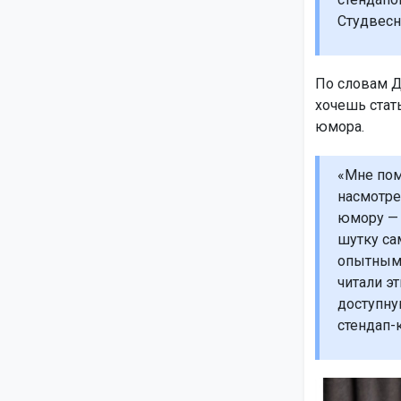
Студвесн
По словам Дм
хочешь стат
юмора.
«Мне пом
насмотре
юмору — 
шутку са
опытным 
читали эт
доступну
стендап-