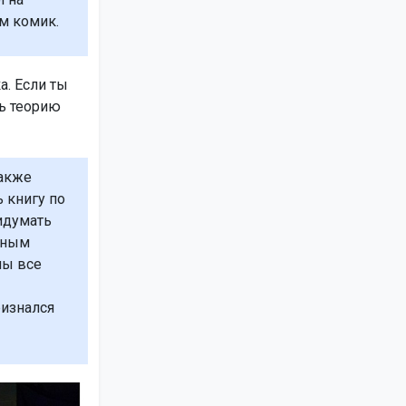
ом комик.
а. Если ты
ь теорию
также
 книгу по
идумать
тным
мы все
ризнался