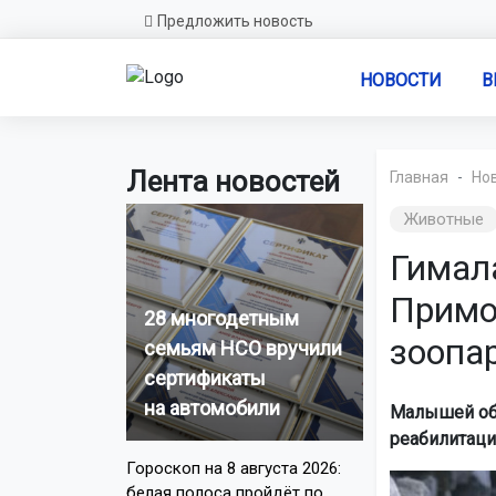
Предложить новость
НОВОСТИ
В
Лента новостей
Главная
Но
Животные
Гимал
Примо
28 многодетным
зоопа
семьям НСО вручили
сертификаты
на автомобили
Малышей обн
реабилитаци
Гороскоп на 8 августа 2026:
белая полоса пройдёт по