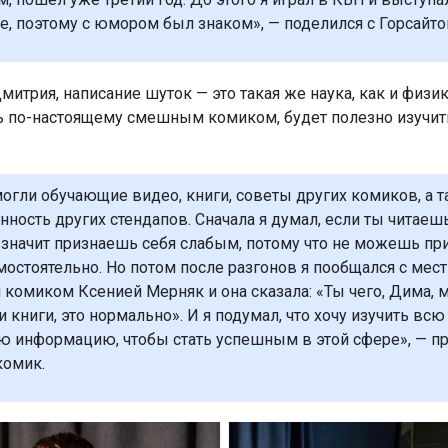
е, поэтому с юмором был знаком», — поделился с Горсайт
итрия, написание шуток — это такая же наука, как и физик
ь по-настоящему смешным комиком, будет полезно изучит
огли обучающие видео, книги, советы других комиков, а 
нность других стендапов. Сначала я думал, если ты читаешь
значит признаешь себя слабым, потому что не можешь пр
мостоятельно. Но потом после разгонов я пообщался с мес
комиком Ксенией Мерняк и она сказала: «Ты чего, Дима, 
и книги, это нормально». И я подумал, что хочу изучить всю
ю информацию, чтобы стать успешным в этой сфере», — п
комик.