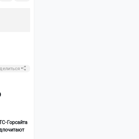
делиться
о
ТС-Горсайта
едпочитают