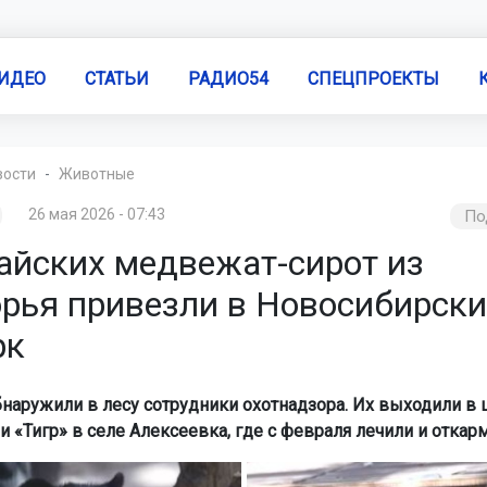
ИДЕО
СТАТЬИ
РАДИО54
СПЕЦПРОЕКТЫ
вости
Животные
26 мая 2026 - 07:43
По
айских медвежат-сирот из
рья привезли в Новосибирск
рк
аружили в лесу сотрудники охотнадзора. Их выходили в 
и «Тигр» в селе Алексеевка, где с февраля лечили и откар