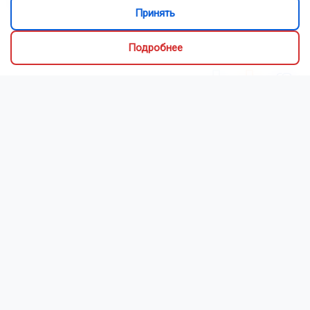
нарушителей в Новосибирске за три дня.
Принять
Поделиться новостью:
Подробнее
Автор:
Юрий Бессмельцев
Читать все
публикации автора
ОТС-Горсайт
Горсайт
Гвардия
дебош
Новосибирск
Пишите нам: