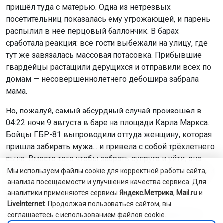
пришёл туда с матерью. Одна из нетрезвых
посетительниц показалась ему угрожающей, и парень
распылил в неё перцовый баллончик. В барах
сработала реакция: все гости выбежали на улицу, где
тут же завязалась массовая потасовка. Прибывшие
гвардейцы растащили дерущихся и отправили всех по
домам — несовершеннолетнего дебошира забрала
мама.
Но, пожалуй, самый абсурдный случай произошёл в
04:22 ночи 9 августа в баре на площади Карла Маркса.
Бойцы ГБР-81 выпроводили оттуда женщину, которая
пришла забирать мужа... и привела с собой трёхлетнего
сына. Вместо того чтобы забрать супруга и уйти, она
решила посидеть с ним и выпить пива — в присутствии
Мы используем файлы cookie для корректной работы сайта,
малыша. Охрана пресекла это безобразие, женщину с
анализа посещаемости и улучшения качества сервиса. Для
аналитики применяются сервисы
Яндекс.Метрика
,
Mail.ru
и
ребёнком отправили домой.
LiveInternet
. Продолжая пользоваться сайтом, вы
Ранее Горсайт сообщал, что гвардейцы задержали 11
соглашаетесь с использованием файлов cookie.