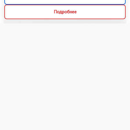
Подробнее
Алиса Новохатская
5 августа 2026
Грибники из Новосибирской области
поделились самыми вкусными рецептами
Наступил сезон грибов: новосибирцы вовсю делятся
своим урожаем. Корреспондент ОТС-Горсайта
пообщалась с местными грибниками и узнала, как
отличить моховик от поганки, и приготовить самый
вкусный ужин.
Как рассказали Горсайту местные грибники, в лесах