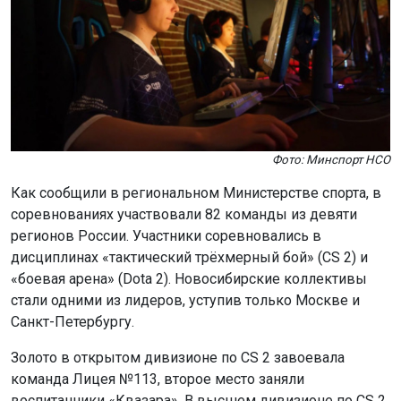
Фото: ГУФССП России по НСО
Как сообщили в ГУФССП России по Новосибирской
области, двое мужчин и одна женщина должны были
пройти обследование и лечение сроком от 6 до 18
месяцев. Они отказывались от добровольной
госпитализации, что создавало угрозу для
окружающих.
Судебные приставы оперативно выехали по адресам
проживания пациентов. Вместе с медработниками они
доставили больных в Кыштовскую центральную
районную больницу для прохождения лечения.
Исполнительные производства по таким делам
относятся к категории немедленного исполнения.
Поэтому действия предприняли без промедления.
Напомним: в Новосибирске врачи выявили у ветерана
СВО
рак на ранней стадии.