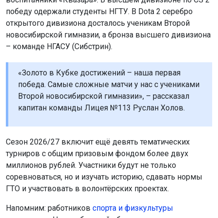
Поделиться новостью:
Автор:
Алиса Новохатская
Читать все
публикации автора
Агентство новостей
ОТС-Горсайт
общество
здоровье
туберкулёз
закон
Купинский район
Главная
Новости
Происшествия
Происшествия
6 августа 2026 - 21:34
Вооружённый новосибирец