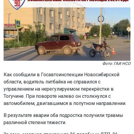
Рейс из Уфы в Новосибирск отменён. Причины
изменений в расписании не уточняют.
Напомним: 6 августа в Новосибирске задержали
авиарейсы из-за
ограничений в аэропортах.
Поделиться новостью:
Автор:
Алиса Новохатская
Читать все
публикации автора
Агентство новостей
ОТС-Горсайт
аэропорт
задержка
общество
транспорт
Новосибирск