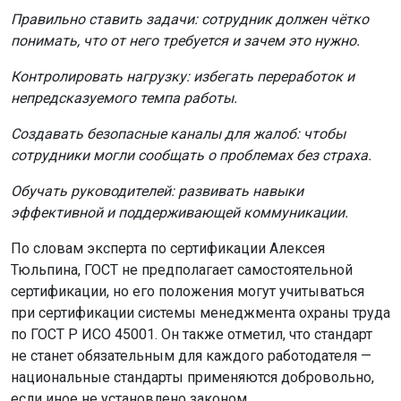
Фото: Минспорт НСО
Как сообщили в региональном Министерстве спорта, в
соревнованиях участвовали 82 команды из девяти
регионов России. Участники соревновались в
дисциплинах «тактический трёхмерный бой» (CS 2) и
«боевая арена» (Dota 2). Новосибирские коллективы
стали одними из лидеров, уступив только Москве и
Санкт-Петербургу.
Золото в открытом дивизионе по CS 2 завоевала
команда Лицея №113, второе место заняли
воспитанники «Квазара». В высшем дивизионе по CS 2