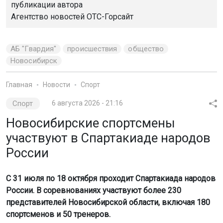
Фото: ГАИ НСО
Как сообщили в Госавтоинспекции Новосибирской
области, водитель питбайка не справился с
управлением на нерегулируемом перекрёстке в
Тогучине. При повороте налево он столкнулся с
автомобилем, двигавшимся в попутном направлении.
В результате аварии оба подростка получили травмы
различной степени тяжести.
За семь месяцев произошло 26 подобных ДТП, 26