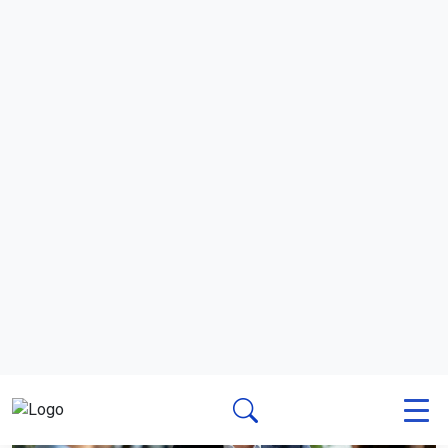
Правильно ставить задачи: сотрудник должен чётко
понимать, что от него требуется и зачем это нужно.
Контролировать нагрузку: избегать переработок и
непредсказуемого темпа работы.
Создавать безопасные каналы для жалоб: чтобы
сотрудники могли сообщать о проблемах без страха.
Обучать руководителей: развивать навыки
эффективной и поддерживающей коммуникации.
По словам эксперта по сертификации Алексея
Тюльпина, ГОСТ не предполагает самостоятельной
сертификации, но его положения могут учитываться
при сертификации системы менеджмента охраны труда
по ГОСТ Р ИСО 45001. Он также отметил, что стандарт
не станет обязательным для каждого работодателя —
национальные стандарты применяются добровольно,
если иное не установлено законом.