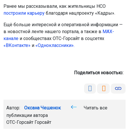
Поделиться новостью:
Автор:
Алиса Новохатская
Читать все
публикации автора
Агентство новостей
ОТС-Горсайт
киберспорт
спорт
студенты
соревнования
Новосибирск
Главная
Новости
Здоровье
Здоровье
6 августа 2026 - 21:46
Больных туберкулёзом