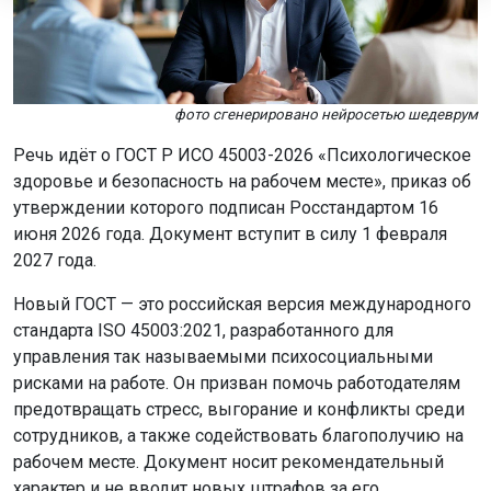
Что это значит на практике?
Как поясняют эксперты российского рынка труда,
новый ГОСТ не отменяет трудовые обязанности и не
запрещает руководителям «заставлять работать». Речь
идёт о переходе от авторитарного стиля управления к
более человечному подходу, который учитывает
психологическое состояние сотрудников. Давление,
буллинг и перегрузки, по сути, проигрывают
нормальному менеджменту — на этот раз официально,
с номером ГОСТа.
Для компаний, которые внедрят эти рекомендации,
преимущества очевидны: снижение текучести кадров,
рост лояльности и производительности. Для
сотрудников — более здоровые и безопасные условия
труда, где уважают их личные границы и психическое
здоровье.