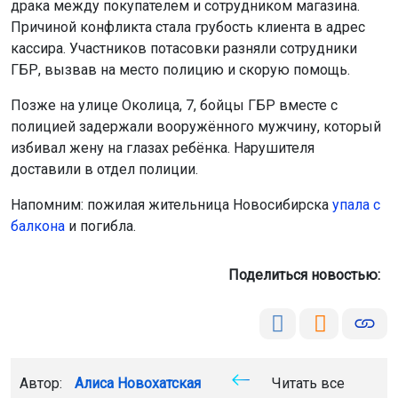
минспорт
спорт
Спартакиада
Новосибирская
область
Главная
Новости
Авто
Авто
6 августа 2026 - 20:59
Двое детей пострадали в ДТП с
питбайком в Новосибирской
области
5 августа в Тогучинском районе Новосибирской
области произошло ДТП с участием
несовершеннолетних. 12-летний водитель питбайка и
его пассажир получили травмы.