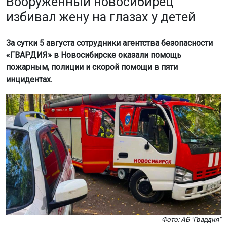
Минспорт НСО
Спартакиада проводится в рамках государственной
программы «Спорт России», сообщили в
Минспорта НСО. Турнир включает соревнования по 44
видам спорта и является важным этапом отбора на
Олимпийские игры 2028 года в Лос-Анджелесе.
Торжественное открытие соревнований состоится 8
августа в Екатеринбурге. Оно приурочено ко Дню