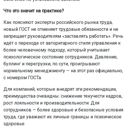
победу одержали студенты НГТУ. В Dota 2 серебро
открытого дивизиона досталось ученикам Второй
новосибирской гимназии, а бронза высшего дивизиона
– команде НГАСУ (Сибстрин).
«Золото в Кубке достижений – наша первая
победа. Самые сложные матчи у нас с учениками
Второй новосибирской гимназии», – рассказал
капитан команды Лицея №113 Руслан Холов.
Сезон 2026/27 включит ещё девять тематических
турниров с общим призовым фондом более двух
миллионов рублей. Участники будут не только
соревноваться, но и изучать историю, сдавать нормы
ГТО и участвовать в волонтёрских проектах.
Напомним: работников
спорта и физкультуры
наградили в Новосибирской области.