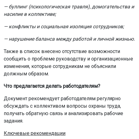
ГОСТ
работа
Россия
Главная
Новости
Спорт
Спорт
6 августа 2026 - 21:57
Новосибирские команды
завоевали пять медалей на
турнире по киберспорту
Ученики и студенты из Новосибирской области
выиграли две золотые, две серебряные и одну
бронзовую медаль на Всероссийских соревнованиях
по компьютерному спорту «Кубок достижений».