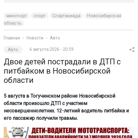
отменён.
Фото: ОТС
Информация появилась на онлайн-табло аэропорта
Толмачёво. Задержки составляют от получаса до
нескольких часов.
Сильнее всего задерживают два рейса из Сочи. Их
прилёт откладывается на шесть часов.