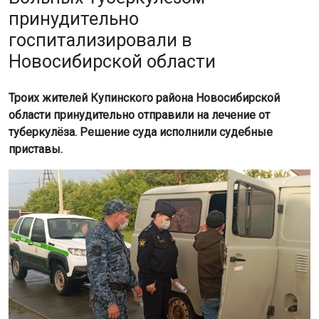
Как сообщили в пресс-службе АБ «Гвардия», утром на
улице Есенина бойцы группы быстрого реагирования
(ГБР) помогли женщине, которая уснула у входа в бар
из-за сильного алкогольного опьянения. Её передали
медикам, после чего пострадавшую
госпитализировали.
Днём на улице Одоевского сотрудники ГБР задержали
мужчину и женщину, которые распивали алкоголь у
агентства недвижимости, скандалили и били по окнам.
Нарушителей передали полиции.
В магазине на улице Комсомольской сработала
пожарная сигнализация. Причиной стало возгорание
потолочного покрытия из-за лопнувшей лампы.
Пожарные оперативно ликвидировали огонь,
пострадавших нет.
Вечером в алкомаркете на улице Дубравы произошла
драка между покупателем и сотрудником магазина.