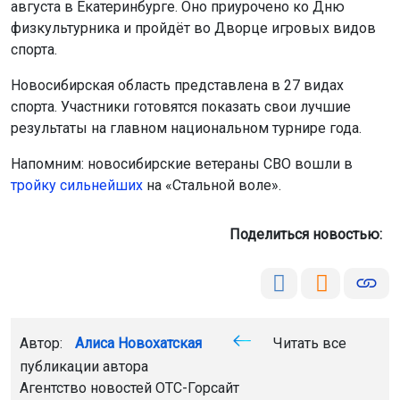
Автор:
Алиса Новохатская
Читать все
публикации автора
Агентство новостей
ОТС-Горсайт
авто
ДТП
питбайк
дети
Тогучинский район
Главная
Новости
Общество
Общество
6 августа 2026 - 20:47
Прилёт девяти рейсов в
Новосибирск задерживается
В аэропорту Толмачёво задерживаются девять рейсов
из разных городов. Самолёты из Сочи, Екатеринбурга,
Казани, Самары, Перми, Махачкалы, Еревана и
Стамбула прибудут позже расписания. Один рейс