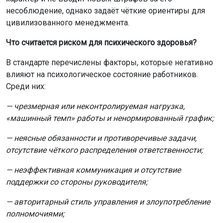
Ранее мы рассказывали, как жительницы НСО
построили карьеру
благодаря нацпроекту «Кадры».
Ещё больше интересной и оперативной информации —
в новостной ленте нашего портала, а также в
МАХ-
канале
и сообществах ОТС-Горсайт в соцсетях
«ВКонтакте»
и
«Одноклассники».
Поделиться новостью:
Автор:
Оксана Чешенок
Читать все
публикации автора
ОТС-Горсайт Горсайт