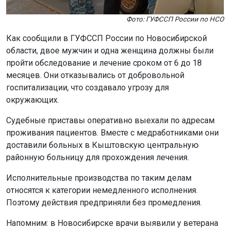
Причиной конфликта стала грубость клиента в адрес
кассира. Участников потасовки разняли сотрудники
ГБР, вызвав на место полицию и скорую помощь.
Позже на улице Околица, 7, бойцы ГБР вместе с
полицией задержали вооружённого мужчину, который
избивал жену на глазах ребёнка. Нарушителя
доставили в отдел полиции.
Напомним: пожилая жительница Новосибирска
упала с
балкона
и погибла.
Поделиться новостью:
Автор:
Алиса Новохатская
Читать все
публикации автора