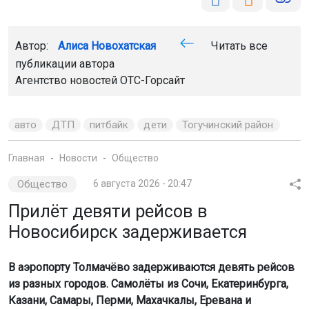
Скриншоты видео Анонимного Новосибирска
Как сообщает Анонимный Новосибирск, мужчина
собирал мусор, который был разбросан под столбом, и
переносил его на проезжую часть. Таким образом
он заблокировал доступ машин к пляжу.
Его поведение вызвало недовольство у других
отдыхающих. Конфликт завершился дракой, после чего
мужчина прекратил свои действия.
Напомним: дети
искупались на дороге
после ливня в
Новосибирске.
Поделиться новостью: