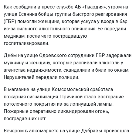
физкультурника и пройдёт во Дворце игровых видов
спорта.
Новосибирская область представлена в 27 видах
спорта. Участники готовятся показать свои лучшие
результаты на главном национальном турнире года.
Напомним: новосибирские ветераны СВО вошли в
тройку сильнейших
на «Стальной воле».
Поделиться новостью:
Автор:
Алиса Новохатская
Читать все
публикации автора
Агентство новостей
ОТС-Горсайт