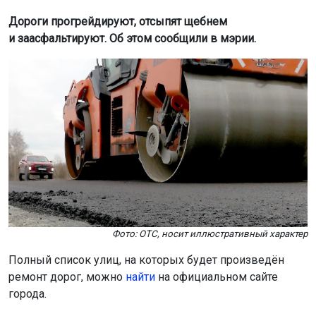
Фото: ОТС, носит иллюстративный характер
Полный список улиц, на которых будет произведён
ремонт дорог, можно
найти
на официальном сайте
города.
Так, в Дзержинском районе заасфальтируют четыре
улицы: Писарева, 1-й переулок Седова и проезд от
Куприна до Доватора. В Калининском районе обновят
три улицы: Свободы, Пятигорскую и Тогучинскую. В
Кировском районе уже завершён ремонт улиц
Плавильщиков и Искры.