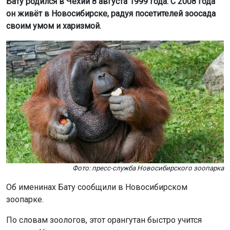
Фото: пресс-служба Новосибирского зоопарка
Об именинах Бату сообщили в Новосибирском
зоопарке.
По словам зоологов, этот орангутан быстро учится
новому. Например, он уже умеет самостоятельно
надевать футболку, пить сок через трубочку и
прекрасно заботится о своей семье.
Когда самка Мишель только приехала в зоопарк, Бату
очень деликатно её поддерживал, помогал ей
освоиться и угощал своим любимым изюмом.