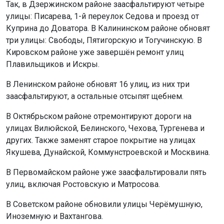
В Ленинском районе обновят 16 улиц, из них три
заасфальтируют, а остальные отсыпят щебнем.
В Октябрьском районе отремонтируют дороги на
улицах Вилюйской, Белинского, Чехова, Тургенева и
других. Также заменят старое покрытие на улицах
Якушева, Дунайской, Коммунстроевской и Москвина.
Мы используем файлы cookie для корректной работы сайта,
В Первомайском районе уже заасфальтировали пять
анализа посещаемости и улучшения качества сервиса. Для
аналитики применяются сервисы
Яндекс.Метрика
,
Mail.ru
и
улиц, включая Ростовскую и Матросова.
LiveInternet
. Продолжая пользоваться сайтом, вы
В Советском районе обновили улицы Черёмушную,
соглашаетесь с использованием файлов cookie.
Иноземную и Вахтангова.
Принять
В Центральном округе сейчас выбирают подрядчика
Подробнее
для ремонта улиц Шевцовой, Татарской и Потанинской.
Ранее сообщалось, что
р
емонт улицы Петухова
в
Новосибирске завершат до конца августа.