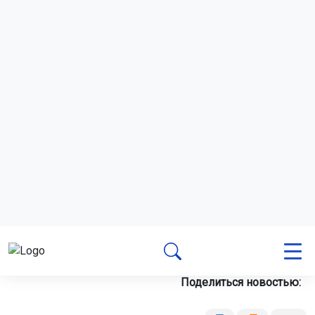
Записаться на обследование можно через чат-бот «Моё
здоровье НСО» в мессенджере «MAX» или
«ВКонтакте», портал «Госуслуги», единый телефон
«122», сервис «Моё здоровье» на ЕПГУ, сайт
единой
регистратуры
Новосибирской области или мобильное
приложение «Запись на приём к врачу».
Ранее в Новосибирске впервые провели
ночную
диспансеризацию.
Поделиться новостью:
Автор:
Наталья Илькив
Читать все
публикации автора
Агентство новостей
ОТС-Горсайт