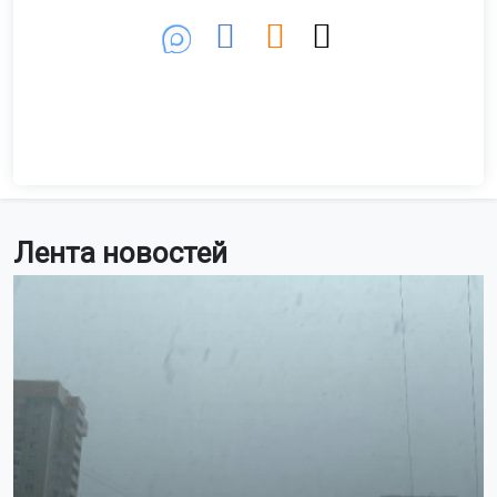
Фото: пресс-служба правительства Новосибирской области
«Поздравляю спортсменов, тренеров, ветеранов
спорта и всех, для кого физическая культура стала
неотъемлемой частью жизни,
с Днём
физкультурника!
Один из наших приоритетов в работе — это
создание равных возможностей и комфортных
условий для занятий спортом. Чтобы каждый
житель области мог найти занятие по душе, мы
строим новые физкультурно-оздоровительные
комплексы, открываем многофункциональные
площадки, реконструируем и модернизируем
спортивные объекты.