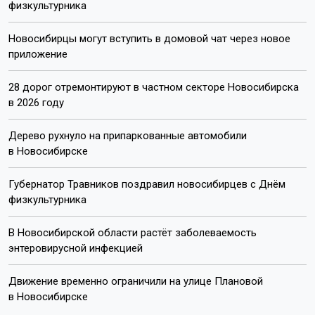
День физкультурника
поздравление губернатора
Травникова
Новосибирск
Показать еще
Пишите нам:
Почта:
internet@otstv.ru
Подписывайтесь на нас: