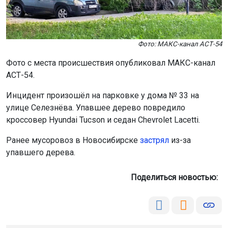
Инцидент произошёл на парковке у дома № 33 на
улице Селезнёва. Упавшее дерево повредило
кроссовер Hyundai Tucson и седан Chevrolet Lacetti.
Ранее мусоровоз в Новосибирске
застрял
из-за
упавшего дерева.
Поделиться новостью:
Автор:
Наталья Илькив
Читать все
публикации автора
Агентство новостей
ОТС-Горсайт
упало дерево
улица Селезнёва
Новосибирск