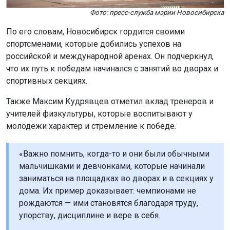
Также Максим Кудрявцев отметил вклад тренеров и
учителей физкультуры, которые воспитывают у
молодёжи характер и стремление к победе.
«Важно помнить, когда-то и они были обычными
мальчишками и девчонками, которые начинали
заниматься на площадках во дворах и в секциях у
дома. Их пример доказывает: чемпионами не
рождаются — ими становятся благодаря труду,
упорству, дисциплине и вере в себя.
Особую роль в достижении высоких спортивных
результатов играют тренеры, наставники и
учителя физической культуры. Для детей и
молодёжи вы становитесь главным примером
для подражания, воспитываете у ребят волю к
победе, характер, умение держать удар и никогда
не сдаваться — закладываете стержень, который