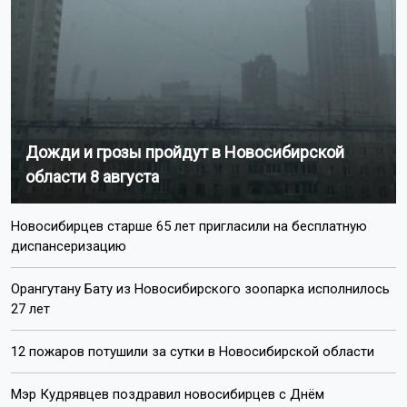
В этот праздничный день желаю всем крепкого
здоровья, несгибаемой воли и новых спортивных
достижений! Пусть спорт дарит бодрость духа и
уверенность в своих силах!», — написал
губернатор в своём МАКС-канале.
Поделиться новостью:
Автор:
Наталья Илькив
Читать все
публикации автора
Агентство новостей
ОТС-Горсайт