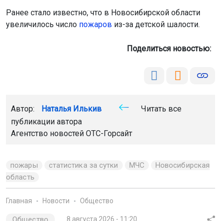
Автор:
Наталья Илькив
Читать все
публикации автора
Агентство новостей
ОТС-Горсайт
пожары
статистика за сутки
МЧС
Новосибирская
область
Главная
Новости
Общество
Общество
8 августа 2026 - 11:20
Мэр Кудрявцев поздравил
новосибирцев с Днём
физкультурника
Глава города отметил важность спорта и физической