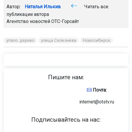
Главная
Новости
Общество
Общество
8 августа 2026 - 09:59
Губернатор Травников поздравил
новосибирцев с Днём
физкультурника
Он отметил, что в Новосибирской области с каждым
годом растёт число сторонников активного досуга
и здорового образа жизни, и мы по праву гордимся
спортивными традициями региона.