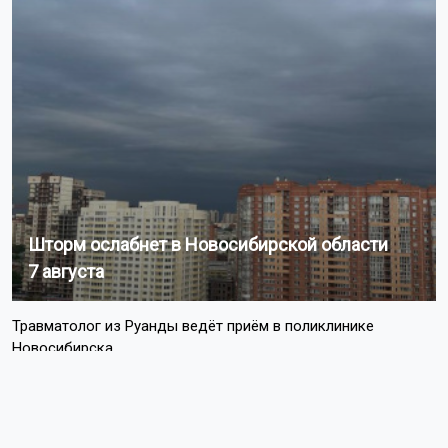
20 минут, но они справились за 7. Кровопотеря
составила всего 120 мл, что значительно меньше
обычного.
Операция прошла под спинальной анестезией. Мама
видела и слышала своего ребёнка, который родился
здоровым с весом 2,9 кг. Сейчас женщина и малыш
чувствуют себя хорошо и находятся под наблюдением
врачей.
Ранее казанские
хирурги
вернули ребёнку с ДЦП
возможность ходить.
Поделиться новостью:
Автор:
Наталья Илькив
Читать все