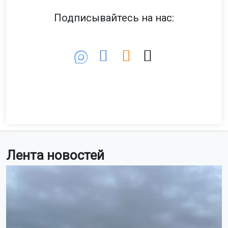
полном предлежании плаценты с врастанием в рубец
на матке.
Фото: макс-канал министра здравоохранения РТ Альмира
Абашева
Как сообщил портал
kazanfirst.ru
, для снижения риска
кровотечения врачи использовали баллонный катетер,
который временно перекрыл кровоток в нижнюю
часть тела. На проведение операции у акушеров было