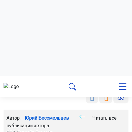
месяц-антирекорд поменялся: в 2025 году меньше
всего тратили в январе, а в этом – в апреле.
Ранее Горсайт рассказал, что новосибирская молодежь
потратила
в учреждениях культуры 133 млн рублей.
Поделиться новостью:
Автор:
Юрий Бессмельцев
Читать все
публикации автора
ОТС-Горсайт
Горсайт
ВТБ
спорт
Россия