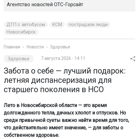
ДТП с автобусом
КСМ
пострадали люди
Новосибирск
Главная
Новости
Здоровье
Мы используем файлы cookie для корректной работы сайта,
Здоровье
7 августа 2026 - 14:11
анализа посещаемости и улучшения качества сервиса. Для
Забота о себе — лучший подарок:
аналитики применяются сервисы
Яндекс.Метрика
,
Mail.ru
и
LiveInternet
. Продолжая пользоваться сайтом, вы
летняя диспансеризация для
соглашаетесь с использованием файлов cookie.
старшего поколения в НСО
Принять
Лето в Новосибирской области — это время
Подробнее
долгожданного тепла, дачных хлопот и отпусков. Но
среди привычной суеты важно найти время для того,
что действительно имеет значение, — для заботы о
собственном здоровье.