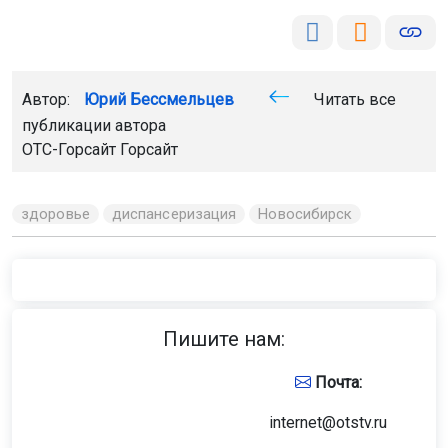
Автор:
Юрий Бессмельцев
Читать все
публикации автора
ОТС-Горсайт
Горсайт
здоровье
диспансеризация
Новосибирск
Главная
Новости
Медицина
Медицина
7 августа 2026 - 13:59
В Татарстане роженице впервые
сделали уникальное кесарево
сечение
В Городской клинической больнице №7 Казани
провели кесарево сечение с временной обтурацией
аорты. Операцию выполнили при редкой патологии —