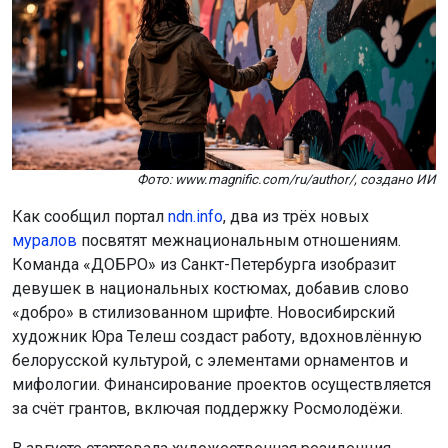
Фото: www.magnific.com/ru/author/, создано ИИ
Как сообщил портал
ndn.info
, два из трёх новых
муралов
посвятят межнациональным отношениям.
Команда «ДОБРО» из Санкт-Петербурга изобразит
девушек в национальных костюмах, добавив слово
«добро» в стилизованном шрифте. Новосибирский
художник Юра Телеш создаст работу, вдохновлённую
белорусской культурой, с элементами орнаментов и
мифологии. Финансирование проектов осуществляется
за счёт грантов, включая поддержку Росмолодёжи.
В августе стартовала художественная резиденция
«Сказ: Лаборатория мифов», объединившая 14
молодых художников из разных регионов России.
Участники изучают мифы народов Сибири и создают