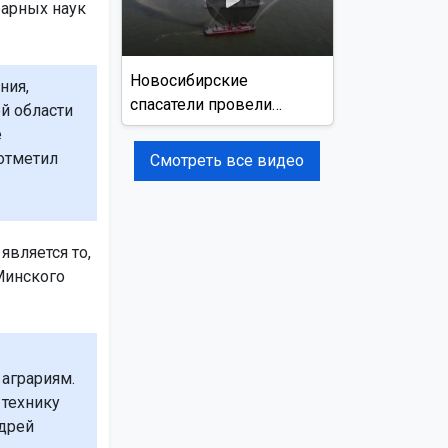
рарных наук
Новосибирские
ния,
спасатели провели
й области
учения на реке Обь
е
отметил
Смотреть все видео
является то,
Минского
аграриям.
технику
ндрей