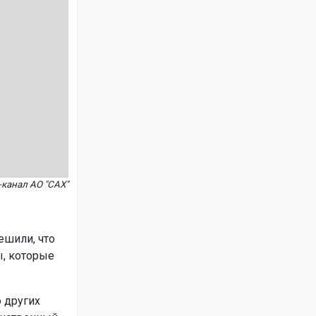
канал АО "САХ"
ешили, что
ы, которые
 других