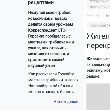
Республика 
рецептами
Новосибирс
Наступил сезон грибов:
Главная
Но
новосибирцы вовсю
делятся своим урожаем.
Происшест
Корреспондент ОТС-
Жител
Горсайта пообщалась с
местными грибниками и
перек
узнала, как отличить
моховик от поганки, и
Жильцы частн
приготовить самый
запрещающий
вкусный ужин.
экипажу, ко
Как рассказали Горсайту
районе.
местные грибники, в лесах
Новосибирской области
можно отыскать борови...
Читать далее...