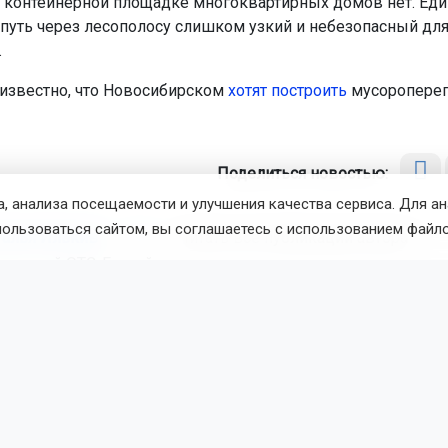
 контейнерной площадке многоквартирных домов нет. Ед
уть через лесополосу слишком узкий и небезопасный дл
.
 известно, что Новосибирском
хотят построить
мусороперег
Поделиться новостью:
, анализа посещаемости и улучшения качества сервиса. Для а
пользоваться сайтом, вы соглашаетесь с использованием файло
талья Илькив
Читать все публикации автора
новостей
ОТС-Горсайт
довый
АО "САХ"
Новосибирск
вости
Авто
 августа 2026 - 09:39
По