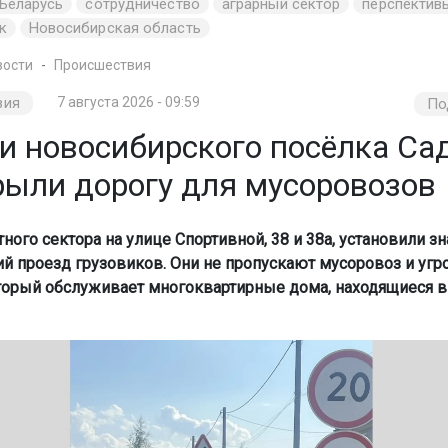
Беларусь
сотрудничество
аграрный сектор
перспектив
к
Новосибирская область
вости
Происшествия
вия
7 августа 2026 - 09:59
По
и новосибирского посёлка Са
рыли дорогу для мусоровозов
ого сектора на улице Спортивной, 38 и 38а, установили зн
 проезд грузовиков. Они не пропускают мусоровоз и уг
торый обслуживает многоквартирные дома, находящиеся в