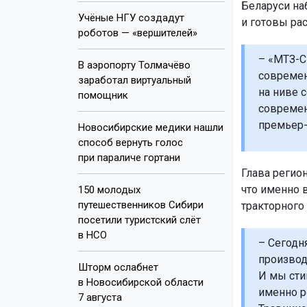
Беларуси на
Учёные НГУ создадут
и готовы ра
роботов — «вершителей»
– «МТЗ-Си
В аэропорту Толмачёво
современ
заработал виртуальный
на ниве 
помощник
современ
премьер-
Новосибирские медики нашли
способ вернуть голос
при параличе гортани
Глава регио
что именно 
150 молодых
путешественников Сибири
тракторного
посетили туристский слёт
в НСО
– Сегодн
производ
Шторм ослабнет
И мы сти
в Новосибирской области
именно р
7 августа