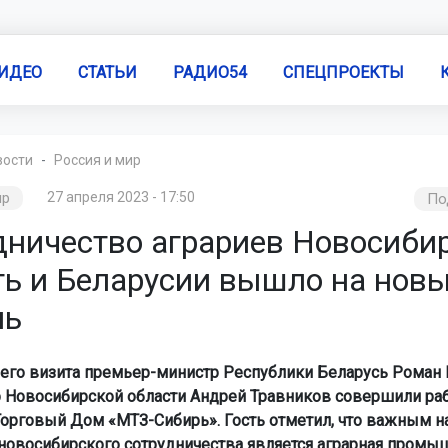
ИДЕО
СТАТЬИ
РАДИО54
СПЕЦПРОЕКТЫ
вости
Россия и мир
ир
27 апреля 2023 - 17:50
По
дничество аграриев Новосиби
ть и Беларусии вышло на нов
нь
чего визита премьер-министр Республики Беларусь Роман
р Новосибирской области Андрей Травников совершили ра
Торговый Дом «МТЗ-Сибирь». Гость отметил, что важным 
новосибирского сотрудничества является аграрная промы