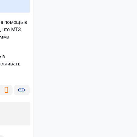
за помощь в
 что МТЗ,
амма
 в
стаивать