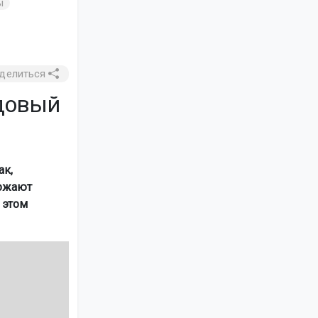
ы
делиться
довый
ак,
рожают
 этом