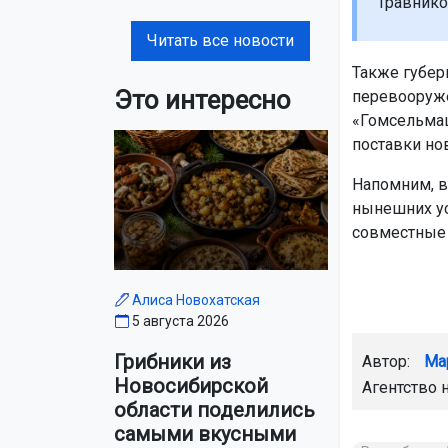
Травнико
Читать все новости
Также губер
Это интересно
перевооруже
«Гомсельмаш
поставки но
Напомним, в
нынешних ус
совместные 
Алиса Новохатская
5 августа 2026
Грибники из
Автор:
Ма
Новосибирской
Агентство 
области поделились
самыми вкусными