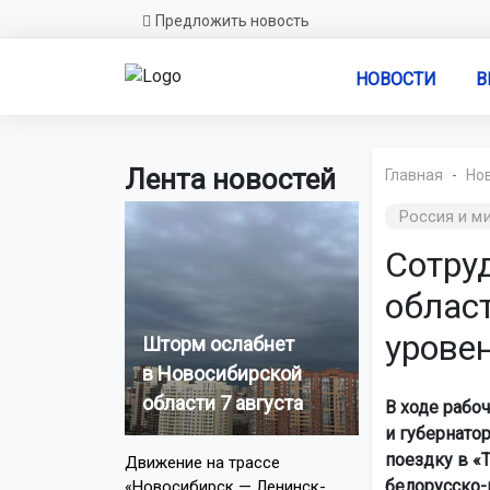
Предложить новость
НОВОСТИ
В
Лента новостей
Главная
Но
Россия и м
Сотру
облас
урове
Шторм ослабнет
в Новосибирской
области 7 августа
В ходе рабо
и губернато
поездку в «
Движение на трассе
белорусско-
«Новосибирск — Ленинск-