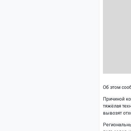
Об этом соо
Причиной ко
тяжёлая тех
вывозят отх
Региональны