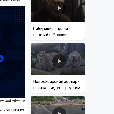
Сибиряки создали
первый в России
документальный фильм
с использованием ИИ
Новосибирский зоопарк
показал видео с редким
виверровым котом
ирской области
, коллеги из