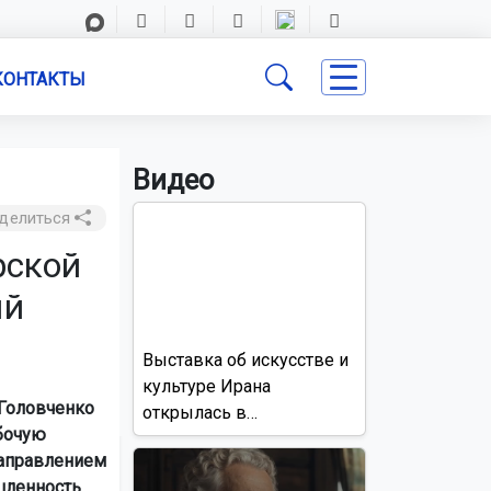
КОНТАКТЫ
Видео
делиться
рской
ый
Выставка об искусстве и
культуре Ирана
 Головченко
открылась в
бочую
Новосибирске
направлением
шленность.