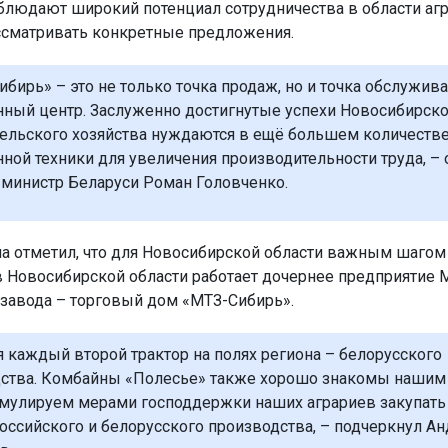
блюдают широкий потенциал сотрудничества в области аг
ссматривать конкретные предложения.
бирь» – это не только точка продаж, но и точка обслужива
ный центр. Заслуженно достигнутые успехи Новосибирско
сельского хозяйства нуждаются в ещё большем количеств
ной техники для увеличения производительности труда, – 
министр Беларуси Роман Головченко.
на отметил, что для Новосибирской области важным шагом 
в Новосибирской области работает дочернее предприятие 
 завода – торговый дом «МТЗ-Сибирь».
я каждый второй трактор на полях региона – белорусского
ства. Комбайны «Полесье» также хорошо знакомы нашим 
мулируем мерами господдержки наших аграриев закупать 
оссийского и белорусского производства, – подчеркнул А