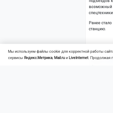
подъездов к
возможный п
спецтехники
Ранее стало
станцию.
Мы используем файлы cookie для корректной работы сайта
сервисы
Яндекс.Метрика
,
Mail.ru
и
LiveInternet
. Продолжая 
Автор:
На
Агентство 
посёлок Са
Главная
Но
Авто
7