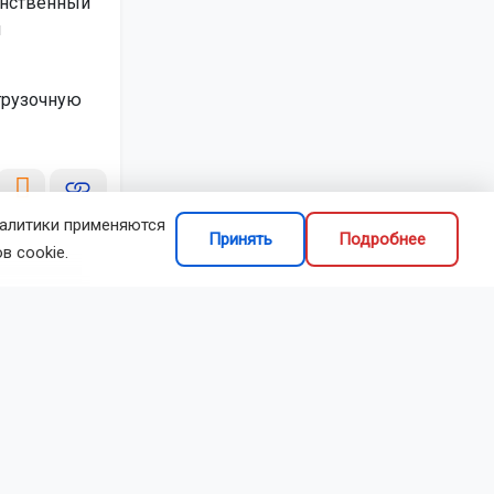
инственный
я
рузочную
налитики применяются
Принять
Подробнее
в cookie.
делиться