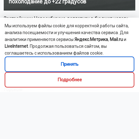
похолодание до +22 градусов
Застройщики Новосибирска доплатили в бюджет налоги
почти на 700 млн рублей
Мы используем файлы cookie для корректной работы сайта,
анализа посещаемости и улучшения качества сервиса. Для
Семью с ребёнком унесло на 10 км от берега на
аналитики применяются сервисы
Яндекс.Метрика
,
Mail.ru
и
Новосибирском водохранилище
LiveInternet
. Продолжая пользоваться сайтом, вы
соглашаетесь с использованием файлов cookie.
Новосибирцам старше 80 лет удвоили фиксированную
Принять
часть пенсии
Подробнее
В Новосибирске поймали банду, похитившую мужчину на
Горском
Телебашню в Новосибирске подсветят к 25-летию РТРС
В Новосибирске дольщики получили ключи от квартир в
долгострое на Титова