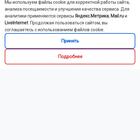
Мы используем файлы cookie для корректной работы сайта,
анализа посещаемости и улучшения качества сервиса. Для
Вылет рейса Новосибирск — Сочи задержали более чем
аналитики применяются сервисы
Яндекс.Метрика
,
Mail.ru
и
на 11 часов
LiveInternet
. Продолжая пользоваться сайтом, вы
соглашаетесь с использованием файлов cookie.
РЖД проложат через Новосибирск «Великий чайный путь»
Принять
Учёные НГУ создадут роботов — «вершителей»
Подробнее
В аэропорту Толмачёво заработал виртуальный помощник
Читать все новости
Это интересно