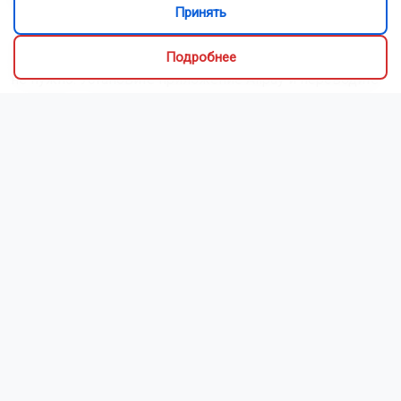
разы дешевле, чем в России.
Принять
«Я брал с собой немного юаней, но скажу со всей
ответственностью: перед поездкой делать это вообще
Подробнее
не нужно. Установите приложение Alipay и переводите
деньги туда. Я вас уверяю, что даже у самого
захудалого торговца фруктами где-то на обочине
дороги вы сможете купить ананас через эту систему,
заказать такси, да и вообще все. Но хочется
предупредить: если у вас заканчиваются деньги,
позаботьтесь о денежном переводе из вашего банка
заранее, он может зависнуть часов на 8», —
предупредил Ланской.