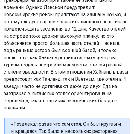
Трансферы из аэропорта также не заняли много
времени. Однако Ланской предупредил:
новосибирские рейсы прилетают на Хайнань ночью, и
потому следует заранее оплатить лишнюю ночь, иначе
придется ждать заселения до 12 дня. Качество отелей
на острове тоже держит высокую планку, но это
объясняется просто: большая часть отелей – новые,
ведь раньше остров был военной базой, и только
после того, как Хайнань решили сделать центром
туризма, здесь построили множество отелей разной
степени звездности. В этом отношении Хайнань в разы
превосходит как Таиланд, так и Вьетнам, где отели в 4
звезды часто не дотягивают даже до двух. Еда на
завтраках в китайских отелях ориентирована на
европейца, так что никаких экзотических блюд не
подавали.
«Развлекал разве что сам стол. Он был круглым
и вращался. Так было в нескольких ресторанах,