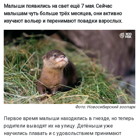
Фото: Новосибирский зоопарк
Первое время малыши находились в гнезде, но теперь
родители выводят их на улицу. Детёныши уже
научились плавать и с удовольствием принимают
водные процедуры.
По словам зоологов, у малышей заметны
индивидуальные особенности. Один из них
предпочитает самостоятельно выбирать корм и уносить
его в домик. Второй чаще следует за взрослыми и
выпрашивает еду у родителей.