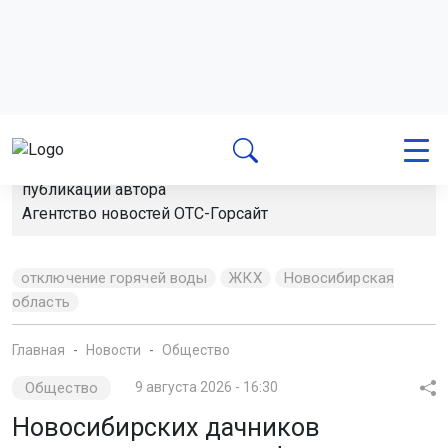
Автор:
Екатерина Шамина
Читать все
публикации автора
Агентство новостей
ОТС-Горсайт
отключение горячей воды
ЖКХ
Новосибирская
область
Главная
Новости
Общество
Общество
9 августа 2026 - 16:30
Новосибирских дачников
предупредили о штрафе за
содержание кур и коз
Нарушение правил может обойтись в сумму до 20
тысяч рублей. Ответственность зависит от масштаба
хозяйства.