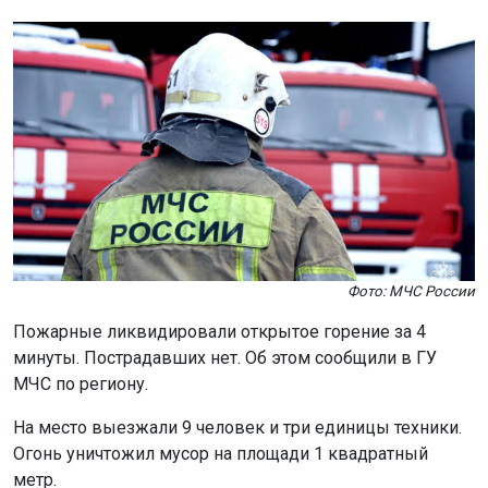
Фото: МЧС России
Пожарные ликвидировали открытое горение за 4
минуты. Пострадавших нет. Об этом сообщили в ГУ
МЧС по региону.
На место выезжали 9 человек и три единицы техники.
Огонь уничтожил мусор на площади 1 квадратный
метр.
Всего за сутки в Новосибирской области потушили 14
пожаров. Спасатели также ликвидировали последствия
9 дорожно-транспортных происшествий, один человек
был спасён.
В МЧС напоминают о необходимости соблюдать