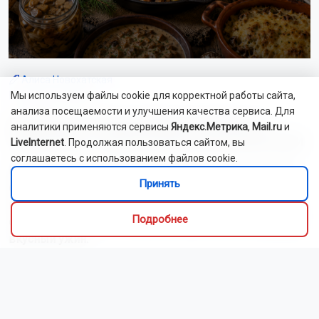
Новосибирских дачников предупредили о штрафе за
содержание кур и коз
В небе над Новосибирской областью пролетит метеорный
поток Персеиды
В Новосибирском зоопарке у выдр родилась двойня
Сотрудники новосибирского МЧС ликвидировали 14
пожаров за сутки
В 2027 году у новосибирцев будет семь коротких рабочих
недель
Застройщик снесёт аварийный дом в Новосибирске ради
нового микрорайона
Хэтчбек перевернулся на крышу после ДТП в Новосибирске