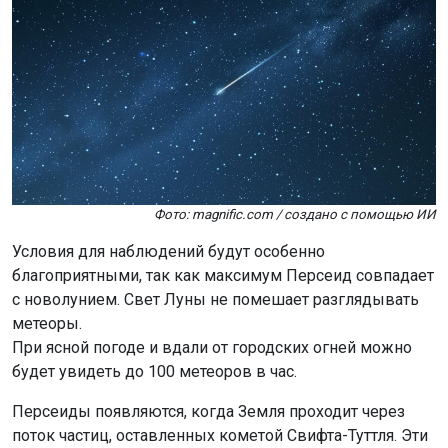
Фото: magnific.com / создано с помощью ИИ
Условия для наблюдений будут особенно
благоприятными, так как максимум Персеид совпадает
с новолунием. Свет Луны не помешает разглядывать
метеоры.
При ясной погоде и вдали от городских огней можно
будет увидеть до 100 метеоров в час.
Персеиды появляются, когда Земля проходит через
поток частиц, оставленных кометой Свифта-Туттля. Эти
частицы сгорают в атмосфере, создавая яркие
вспышки, которые выглядят как падающие звёзды.
«Новолуние обеспечит максимально тёмное небо,
что позволит увидеть до ста метеоров в час.
Однако настоятельно рекомендую выехать за