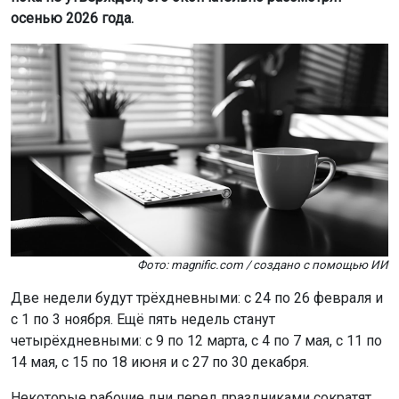
Фото: magnific.com / создано с помощью ИИ
Две недели будут трёхдневными: с 24 по 26 февраля и
с 1 по 3 ноября. Ещё пять недель станут
четырёхдневными: с 9 по 12 марта, с 4 по 7 мая, с 11 по
14 мая, с 15 по 18 июня и с 27 по 30 декабря.
Некоторые рабочие дни перед праздниками сократят
на один час. Это коснётся 20 февраля, 30 апреля, 11
июня и 3 ноября. По закону, рабочий день перед
праздником должен быть короче.
Шестидневная рабочая неделя в 2027 году будет
только одна — с 15 по 20 февраля. Выходной с субботы,