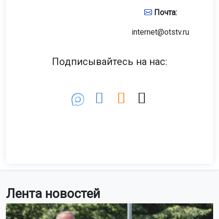
ДТП
9 августа 2026 - 14:20
Хэтчбек перевернулся на крышу
после ДТП в Новосибирске
9 августа на перекрёстке улицы Громова и дублёра
Петухова столкнулись «Хонда Спайк» и седан «Тойота
Корона». В результате хэтчбек перевернулся.
Фото: МАКС-канал «АСТ-54»
Кадры с места аварии опубликовал МАКС-канал
«АСТ-54». На место происшествия оперативно прибыл
экипаж дорожно-патрульной службы.
Информация о пострадавших пока не поступала.
Обстоятельства происшествия уточняются.
Ранее мотоциклист насмерть
разбился
на Дачном
шоссе в Новосибирске.