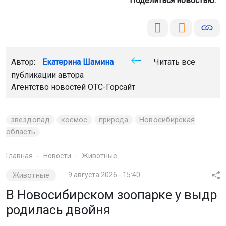
Агентство новостей
ОТС-Горсайт
звездопад
космос
природа
Новосибирская
область
Главная
Новости
Животные
Животные
9 августа 2026 - 15:40
В Новосибирском зоопарке у выдр
родилась двойня
Малыши появились на свет ещё 7 мая. Сейчас
малышам чуть больше трёх месяцев, они активно
изучают вольер и перенимают повадки взрослых.