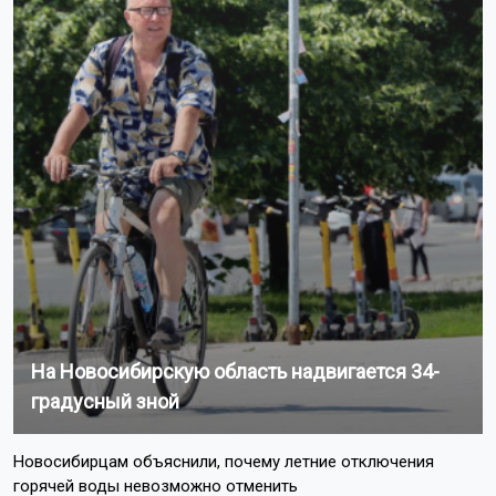
Поделиться новостью:
Автор:
Екатерина Шамина
Читать все
публикации автора
Агентство новостей
ОТС-Горсайт
ДТП
происшествия
Новосибирск
Пишите нам: