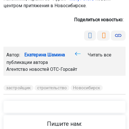
компенсацию или предоставят новое жильё.
Напомним, гаражи за «Аурой»
могут стать
новым
центром притяжения в Новосибирске.
Поделиться новостью:
Автор:
Екатерина Шамина
Читать все
публикации автора
Агентство новостей
ОТС-Горсайт
застройщик
строительство
Новосибирск
Главная
Новости
ДТП