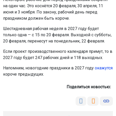
20 февраля, перенесут на понедельник, 22 февраля.
Мы используем файлы cookie для корректной работы сайта,
Если проект производственного календаря примут, то в
анализа посещаемости и улучшения качества сервиса. Для
аналитики применяются сервисы
Яндекс.Метрика
,
Mail.ru
и
2027 году будет 247 рабочих дней и 118 выходных.
LiveInternet
. Продолжая пользоваться сайтом, вы
Напомним, новогодние праздники в 2027 году
окажутся
соглашаетесь с использованием файлов cookie.
короче предыдущих.
Принять
Поделиться новостью:
Подробнее
Автор:
Екатерина Шамина
Читать все
публикации автора
Агентство новостей
ОТС-Горсайт
рабочие дни
праздники
общество
Новосибирская
область