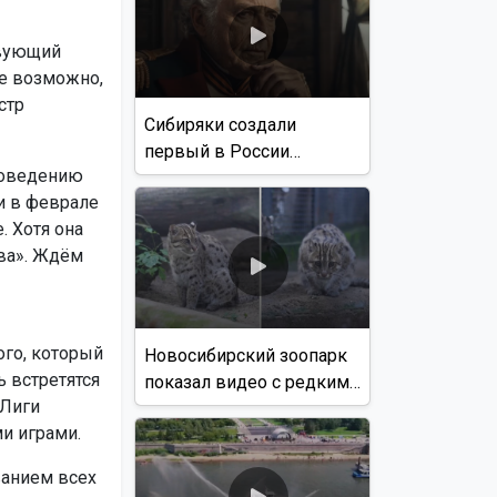
твующий
не возможно,
стр
Сибиряки создали
первый в России
роведению
документальный фильм
и в феврале
с использованием ИИ
. Хотя она
ва». Ждём
ого, который
Новосибирский зоопарк
ь встретятся
показал видео с редким
 Лиги
виверровым котом
и играми.
ванием всех