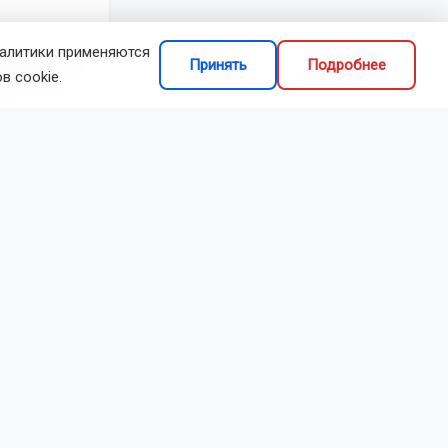
налитики применяются
земле. Если
Принять
Подробнее
в cookie.
рок — до
 на грядке
навесом.
будут долго
рохладных
остро: конец
звиваются
в, а