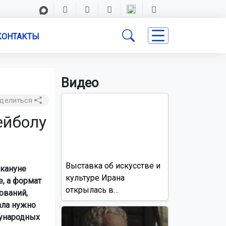
КОНТАКТЫ
Видео
делиться
ейболу
Выставка об искусстве и
акануне
культуре Ирана
е, а формат
открылась в
ований,
Новосибирске
ала нужно
дународных