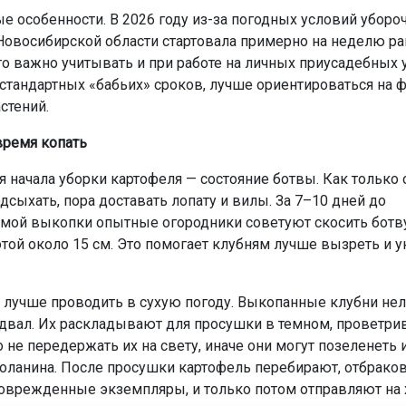
е особенности. В 2026 году из-за погодных условий уборо
Новосибирской области стартовала примерно на неделю р
то важно учитывать и при работе на личных приусадебных у
 стандартных «бабьих» сроков, лучше ориентироваться на 
стений.
время копать
я начала уборки картофеля — состояние ботвы. Как только 
дсыхать, пора доставать лопату и вилы. За 7–10 дней до
мой выкопки опытные огородники советуют скосить ботву
той около 15 см. Это помогает клубням лучше вызреть и у
 лучше проводить в сухую погоду. Выкопанные клубни нел
одвал. Их раскладывают для просушки в темном, проветр
 не передержать их на свету, иначе они могут позеленеть 
оланина. После просушки картофель перебирают, отбрако
оврежденные экземпляры, и только потом отправляют на 