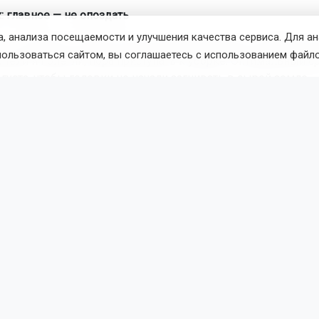
: главное — не опоздать
, анализа посещаемости и улучшения качества сервиса. Для а
к — культуры, которые нельзя передерживать в сибирской 
пользоваться сайтом, вы соглашаетесь с использованием файло
тели и полегли, пора приступать к уборке. Оптимальный с
густа, чтобы головки не начали загнивать в сырой земле.
в сухую погоду, выдергивая из земли и раскладывая прямо
и на солнце. Если погода влажная, сушку продолжают под 
ушенные луковицы с сухой шейкой и плотными чешуями 
з потерь.
саем урожай от фитофторы
емя максимальной активности фитофторы, особенно при п
нах. Для Новосибирской области эта угроза стоит особенно 
лета влажный, поэтому болезни, в частности фитофтора, ра
о. Агрономы советуют не ждать полного созревания томато
ые плоды для дозаривания.
и урожай, важно принять следующие меры: