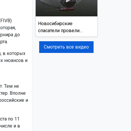
FIVB)
Новосибирские
оторая,
спасатели провели
урнира до
учения на реке Обь
рта.
Смотреть все видео
, в которых
ех нюансов и
. Тем не
тер. Вполне
российские и
ста по 11
числе и в