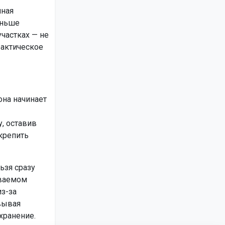
чная
аньше
частках — не
фактическое
она начинает
, оставив
крепить
ьзя сразу
иваемом
из-за
вывая
хранение.