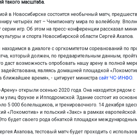
й такого масштаба.
мой в Новосибирске состоится необычный матч, предшес
рниру четырёх лет – Чемпионату мира по волейболу. Впол
т серии игр. Об этом на пресс-конференции рассказал мини
культуры и спорта Новосибирской области Сергей Ахапов.
 находимся в диалоге с оргкомитетом соревнований по п
атча, который должен, по предварительным данным, пройт
то даст возможность опробовать нашу арену в полной мере
 задействована, являясь домашней площадкой «Локомоти
в ближайшее время», - цитирует министра
сайт ЧС-ИНФО
.
Арену» открыли осенью 2020 года. Она находится рядом с
м улиц Фрунзе и Ипподромской. Здание состоит из основн
ло 5 000 болельщиков, и тренировочного. 14 декабря здес
ий «Локомотив» и польский «Закс» в рамках европейской
Это будет своего рода обкаткой площадки международным
ергея Ахапова, тестовый матч будет проходить с использо