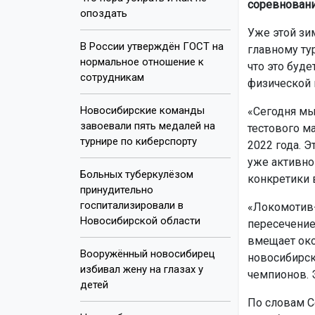
соревновани
опоздать
Уже этой зи
В России утверждён ГОСТ на
главному ту
нормальное отношение к
что это буде
сотрудникам
физической 
Новосибирские команды
«Сегодня мы
завоевали пять медалей на
тестового м
турнире по киберспорту
2022 года. Э
уже активно
Больных туберкулёзом
конкретики 
принудительно
госпитализировали в
«Локомотив-
Новосибирской области
пересечение
вмещает око
Вооружённый новосибирец
новосибирск
избивал жену на глазах у
чемпионов. 
детей
По словам С