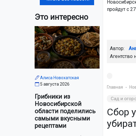
Новосибирск
пройдут с 27
Это интересно
Автор:
Ан
Агентство 
Алиса Новохатская
5 августа 2026
Главная
Но
Грибники из
Сад и огор
Новосибирской
Сбор у
области поделились
самыми вкусными
убират
рецептами