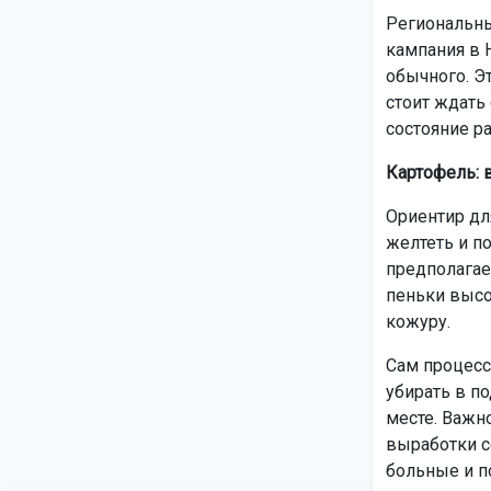
Региональны
кампания в 
обычного. Э
стоит ждать
состояние ра
Картофель: 
Ориентир дл
желтеть и по
предполагае
пеньки высо
кожуру.
Сам процесс
убирать в п
месте. Важно
выработки с
больные и п