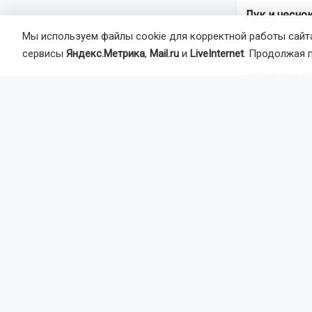
Лук и чеснок
Мы используем файлы cookie для корректной работы сайта
Лук и чесно
сервисы
Яндекс.Метрика
,
Mail.ru
и
LiveInternet
. Продолжая 
листья пожел
середины ав
Убирают их 
для просушк
Хорошо прос
храниться бе
Томаты: спа
Август — вр
ночах и тума
сибирского 
стремительн
снимать бур
Чтобы спаст