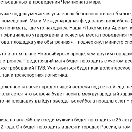
йствованных в проведении Чемпионата мира.
лучае подразумевается усиленная безопасность на объекте,
 помещений. Мы и Международная федерация волейбола (
о понимать, где что находится. Наша «Локомотив-Арена», к
ет официально утверждена в качестве места проведения т
года, площадка уже обыгранная», - подчеркнул министр спо
 что в этом плане Новосибирску проще, чем другим городам
 строятся. Предстоящий матч будет проходить с учётом вс
акже требований FIVB. Учитываться будет как волонтёрское
 так и транспортная логистика.
делённости насчет предстоящей встречи под сеткой ещё нет
полагается, что встреча будет носить международный харак
то на площадку выйдут звезды волейбола прошлых лет – 
.
ира по волейболу среди мужчин будет проходить с 26 авгу
2 года. Он будет проходить в десяти городах России, в том 