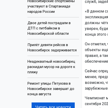
Новосибирские спортсмены
служб, заде
участвуют в Спартакиаде
«В данном с
народов России
экспликация
должны чётк
Двое детей пострадали в
ДТП с питбайком в
уверен, буд
Новосибирской области
конца этого 
Он отметил,
Прилёт девяти рейсов в
объекты ещё
Новосибирск задерживается
правил, а т
обеспечение,
Неадекватный новосибирец
раскидал мусор на дороге к
Сейчас опре
пляжу
менее, пред
возможно, ч
Ремонт улицы Петухова в
зарубежные
Новосибирске завершат до
конца августа
Чемпионат м
сентября 202
Читать все новости