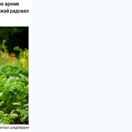
ое время
ожай радовал
сетью шедеврум