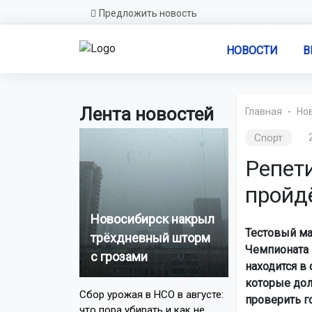
Предложить новость
НОВОСТИ
В
Лента новостей
Главная
Но
Спорт
Репет
пройд
Новосибирск накрыл
Тестовый ма
трёхдневный шторм
Чемпионата 
с грозами
находится в
которые дол
Сбор урожая в НСО в августе:
проверить г
что пора убирать и как не