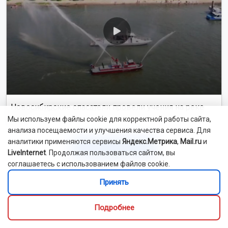
Новосибирские спасатели провели учения на реке
Обь
Мы используем файлы cookie для корректной работы сайта,
анализа посещаемости и улучшения качества сервиса. Для
аналитики применяются сервисы
Яндекс.Метрика
,
Mail.ru
и
Смотреть все видео
LiveInternet
. Продолжая пользоваться сайтом, вы
соглашаетесь с использованием файлов cookie.
Принять
Мы в социальных сетях
Подробнее