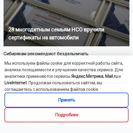
28 многодетным семьям НСО вручили
сертификаты на автомобили
Сибирякам рекомендуют бездельничать
Мы используем файлы cookie для корректной работы сайта,
Трое новосибирцев осуждены за похищение человека
анализа посещаемости и улучшения качества сервиса. Для
аналитики применяются сервисы
Яндекс.Метрика
,
Mail.ru
и
Подростка из Бердска осудили за мошенничество в
LiveInternet
. Продолжая пользоваться сайтом, вы
отношении пожилых людей
соглашаетесь с использованием файлов cookie.
Принять
Житель Кузбасса получил инфаркт после укуса пчелы
Подробнее
Новосибирцы обеспокоены возможным осушением озера
Спартак