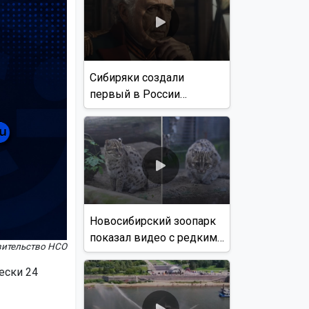
Сибиряки создали
первый в России
документальный фильм
с использованием ИИ
Новосибирский зоопарк
показал видео с редким
вительство НСО
виверровым котом
ески 24