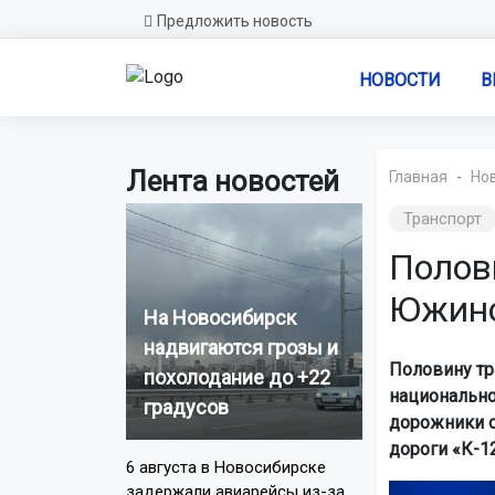
Предложить новость
НОВОСТИ
В
Лента новостей
Главная
Но
Транспорт
Полов
Южино
На Новосибирск
надвигаются грозы и
Половину тр
похолодание до +22
национально
градусов
дорожники о
дороги «К-1
6 августа в Новосибирске
задержали авиарейсы из-за