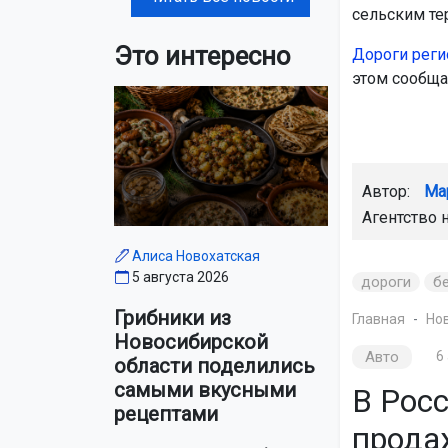
сельским те
Это интересно
Дороги реги
этом сообща
Автор:
Ма
Агентство 
Алиса Новохатская
5 августа 2026
дороги
б
Грибники из
Главная
Но
Новосибирской
Авто
6
области поделились
самыми вкусными
В Росс
рецептами
продаж