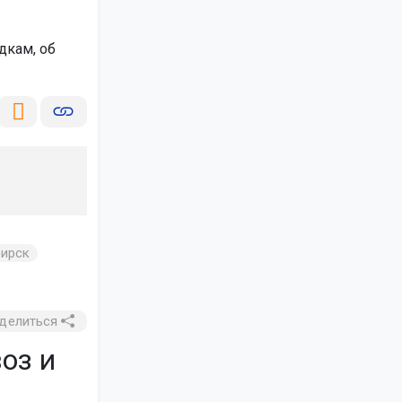
дкам, об
ирск
делиться
оз и