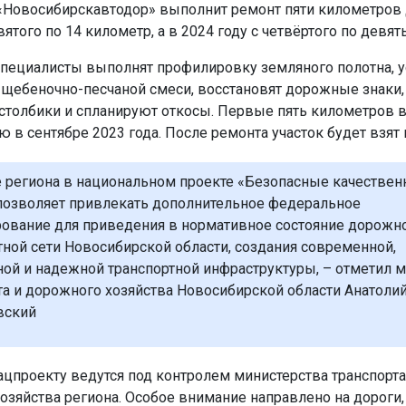
 «Новосибирскавтодор» выполнит ремонт пяти километров 
вятого по 14 километр, а в 2024 году с четвёртого по девя
ециалисты выполнят профилировку земляного полотна, у
 щебеночно-песчаной смеси, восстановят дорожные знаки,
столбики и спланируют откосы. Первые пять километров в
 в сентябре 2023 года. После ремонта участок будет взят 
е региона в национальном проекте «Безопасные качестве
позволяет привлекать дополнительное федеральное
ование для приведения в нормативное состояние дорожн
тной сети Новосибирской области, создания современной,
ой и надежной транспортной инфраструктуры, – отметил 
та и дорожного хозяйства Новосибирской области Анатоли
вский
ацпроекту ведутся под контролем министерства транспорта
озяйства региона. Особое внимание направлено на дороги,