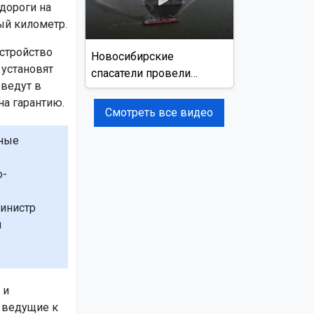
дороги на
тый километр.
стройство
Новосибирские
 установят
спасатели провели
ведут в
учения на реке Обь
на гарантию.
Смотреть все видео
нные
о-
министр
й
 и
 ведущие к