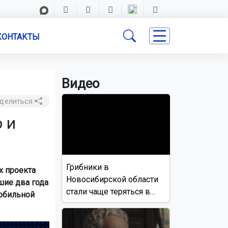
КОНТАКТЫ
Видео
делиться
 и
Грибники в
 проекта
Новосибирской области
шие два года
стали чаще теряться в
обильной
лесах