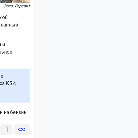
Фото: Горсайт
 об
ознанный
 и
льное
ое
са К5 с
 на бензин.