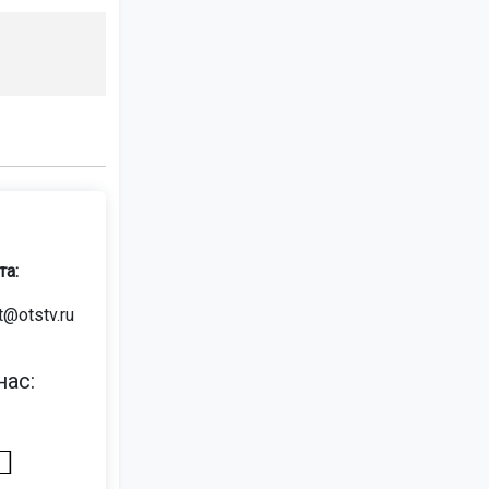
та:
t@otstv.ru
ас: