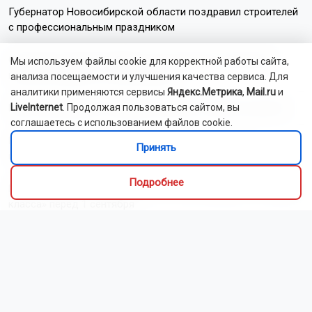
Губернатор Новосибирской области поздравил строителей
с профессиональным праздником
Остановку «Радуга Сибири» для городских электричек
Мы используем файлы cookie для корректной работы сайта,
начали возводить в Новосибирске
анализа посещаемости и улучшения качества сервиса. Для
аналитики применяются сервисы
Яндекс.Метрика
,
Mail.ru
и
Мэр Новосибирска поздравил жителей с Днём строителя
LiveInternet
. Продолжая пользоваться сайтом, вы
соглашаетесь с использованием файлов cookie.
Новосибирских фельдшеров наделят функциями
Принять
психиатров-наркологов с 1 сентября
Подробнее
Мошенники выманивают деньги у новосибирцев «на нужды
класса» перед 1 сентября
Минпросвещения обновило перечень школьных учебников
в России
Читать все новости