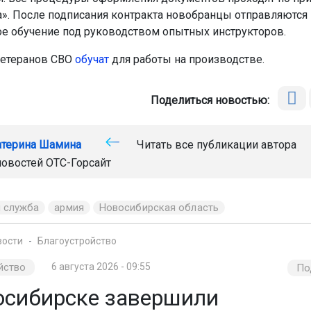
а». После подписания контракта новобранцы отправляются 
е обучение под руководством опытных инструкторов.
ветеранов СВО
обучат
для работы на производстве.
Поделиться новостью:
атерина Шамина
Читать все публикации автора
новостей
ОТС-Горсайт
я служба
армия
Новосибирская область
вости
Благоустройство
йство
6 августа 2026 - 09:55
По
осибирске завершили