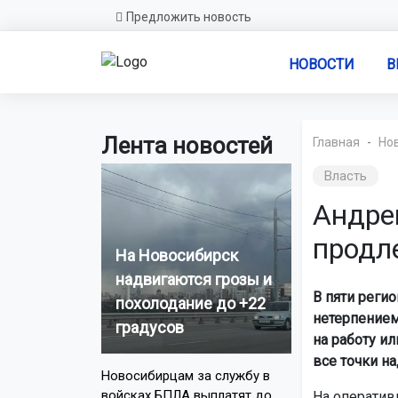
Предложить новость
НОВОСТИ
В
Лента новостей
Главная
Но
Власть
Андре
продл
На Новосибирск
надвигаются грозы и
В пяти реги
похолодание до +22
нетерпением
градусов
на работу и
все точки над
Новосибирцам за службу в
войсках БПЛА выплатят до
На оператив