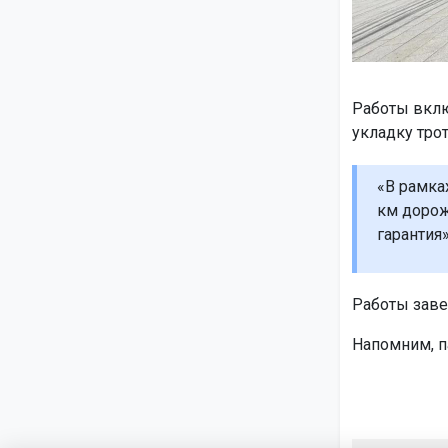
Работы вклю
укладку тро
«В рамка
км дорож
гарантия»
Работы заве
Напомним, п