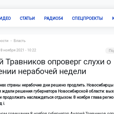
ИДЕО
СТАТЬИ
РАДИО54
СПЕЦПРОЕКТЫ
вости
Власть
8 ноября 2021 - 10:22
По
й Травников опроверг слухи о
ении нерабочей недели
онах страны нерабочие дни решено продлить. Новосибирцы
 ждали решения губернатора Новосибирской области: вых
ли продолжать наслаждаться отдыхом. 8 ноября глава регио
 i.
ном совещании 8 ноября губернатор Андрей Травников оп