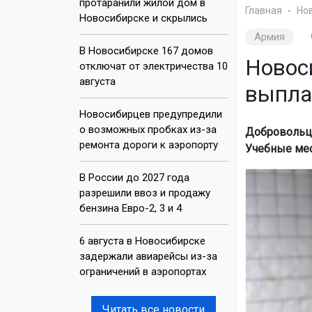
протаранили жилой дом в
Главная
Но
Новосибирске и скрылись
Армия
В Новосибирске 167 домов
Новос
отключат от электричества 10
августа
выплат
Новосибирцев предупредили
о возможных пробках из-за
Добровольцы
ремонта дороги к аэропорту
Учебные мес
В России до 2027 года
разрешили ввоз и продажу
бензина Евро-2, 3 и 4
6 августа в Новосибирске
задержали авиарейсы из-за
ограничений в аэропортах
Читать все новости