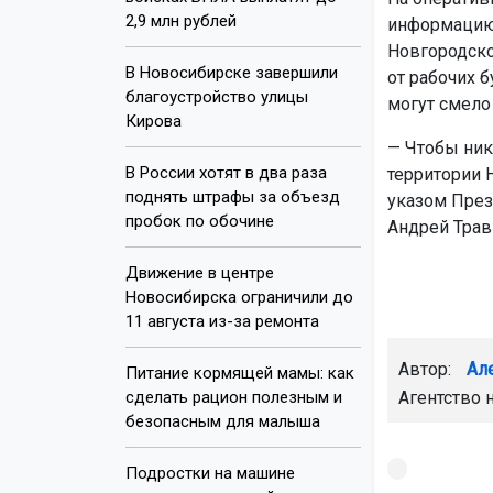
2,9 млн рублей
информацию 
Новгородско
В Новосибирске завершили
от рабочих 
благоустройство улицы
могут смело 
Кирова
— Чтобы никт
В России хотят в два раза
территории 
поднять штрафы за объезд
указом Прези
пробок по обочине
Андрей Трав
Движение в центре
Новосибирска ограничили до
11 августа из-за ремонта
Автор:
Ал
Питание кормящей мамы: как
сделать рацион полезным и
Агентство 
безопасным для малыша
Подростки на машине