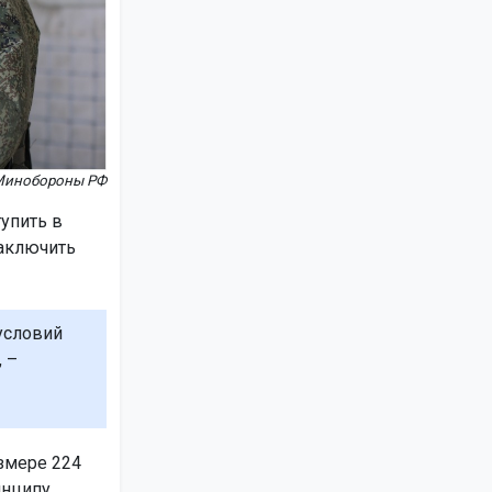
Минобороны РФ
упить в
заключить
условий
 –
змере 224
инципу