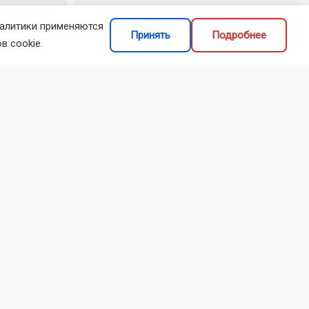
налитики применяются
Принять
Подробнее
в cookie.
делиться
не
просят
пасность на