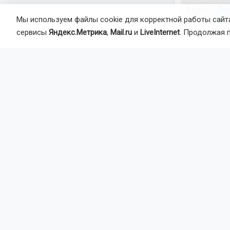
Автор:
Ек
Мы используем файлы cookie для корректной работы сайта
Агентство 
сервисы
Яндекс.Метрика
,
Mail.ru
и
LiveInternet
. Продолжая 
ремонт
б
Главная
Но
Авто
6
В Росс
штраф
Сейчас за э
увеличить с
дорогах.