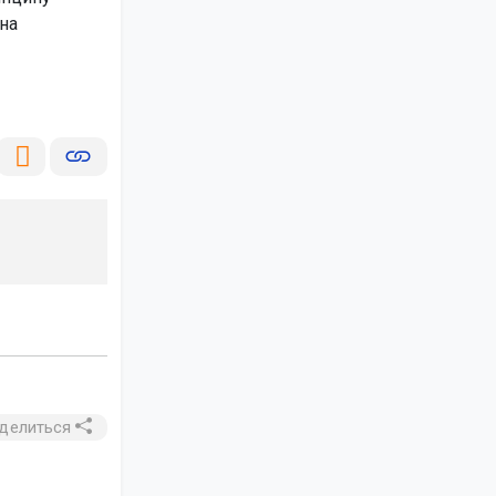
на
делиться