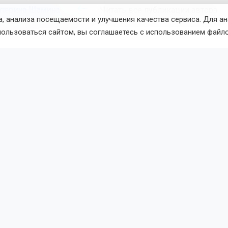
атерина Шамина
Читать все публикации автора
, анализа посещаемости и улучшения качества сервиса. Для а
новостей
ОТС-Горсайт
пользоваться сайтом, вы соглашаетесь с использованием файло
лагоустройство
Новосибирск
вости
Авто
 августа 2026 - 09:35
По
ии хотят в два раза поднять
ы за объезд пробок по обочи
то нарушение водители платят 2250 рублей. Общественники 
умму до 5000. Они считают, что это поможет повысить безо