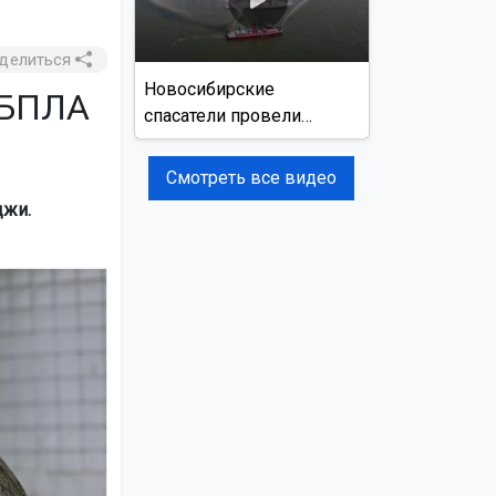
делиться
Новосибирские
 БПЛА
спасатели провели
учения на реке Обь
Смотреть все видео
джи.