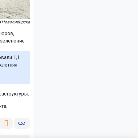
я Новосибирска
дюров,
зеленение.
вали 1,1
хлетняя
аструктуры.
та.