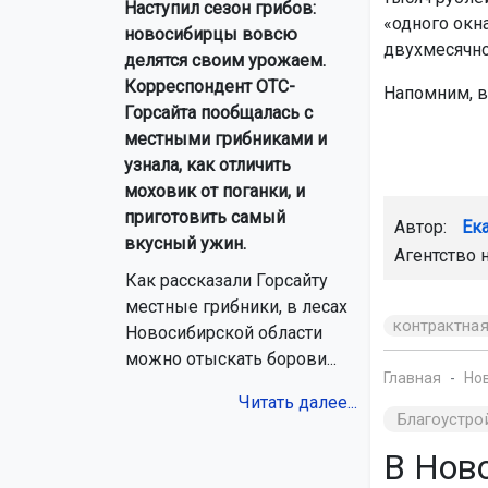
Наступил сезон грибов:
«одного окн
новосибирцы вовсю
двухмесячно
делятся своим урожаем.
Корреспондент ОТС-
Напомним, 
Горсайта пообщалась с
местными грибниками и
узнала, как отличить
моховик от поганки, и
приготовить самый
Автор:
Ек
вкусный ужин.
Агентство 
Как рассказали Горсайту
местные грибники, в лесах
контрактна
Новосибирской области
можно отыскать борови...
Главная
Но
Читать далее...
Благоустро
В Нов