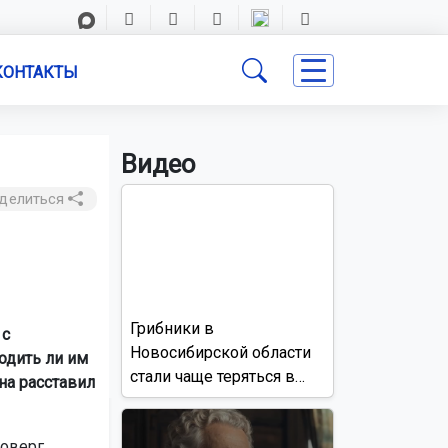
КОНТАКТЫ
Видео
делиться
Грибники в
 с
Новосибирской области
одить ли им
стали чаще теряться в
на расставил
лесах
роверг