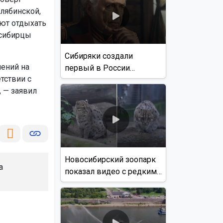
лябинской,
ают отдыхать
осибирцы
Сибиряки создали
чений на
первый в России
тствии с
документальный фильм
, — заявил
с использованием ИИ
Новосибирский зоопарк
а
показал видео с редким
виверровым котом