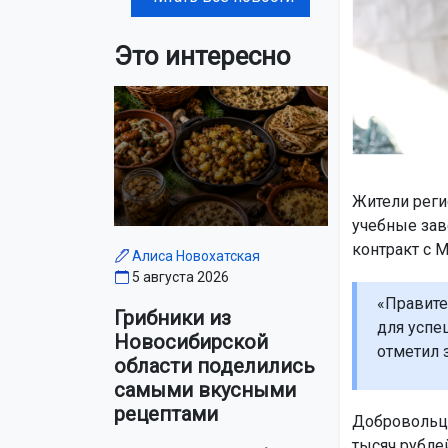
Это интересно
Жители реги
учебные зав
контракт с 
Алиса Новохатская
5 августа 2026
«Правите
Грибники из
для успе
Новосибирской
отметил 
области поделились
самыми вкусными
рецептами
Добровольцы
тысяч рубле