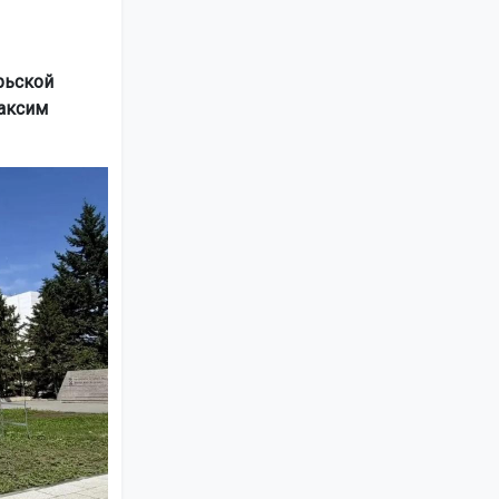
рьской
Максим