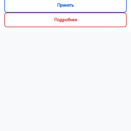
Принять
вкусный ужин.
Как рассказали Горсайту местные грибники, в лесах
Подробнее
Новосибирской области можно отыскать борови...
Читать далее...
Видео