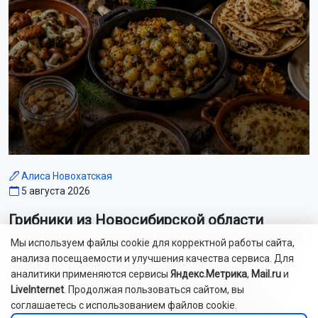
Алиса Новохатская
5 августа 2026
Грибники из Новосибирской области
поделились самыми вкусными рецептами
Мы используем файлы cookie для корректной работы сайта,
анализа посещаемости и улучшения качества сервиса. Для
Наступил сезон грибов: новосибирцы вовсю делятся
аналитики применяются сервисы
Яндекс.Метрика
,
Mail.ru
и
своим урожаем. Корреспондент ОТС-Горсайта
LiveInternet
. Продолжая пользоваться сайтом, вы
пообщалась с местными грибниками и узнала, как
соглашаетесь с использованием файлов cookie.
отличить моховик от поганки, и приготовить самый