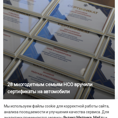
28 многодетным семьям НСО вручили
сертификаты на автомобили
Сибирякам рекомендуют бездельничать
Мы используем файлы cookie для корректной работы сайта,
анализа посещаемости и улучшения качества сервиса. Для
аналитики применяются сервисы
Яндекс.Метрика
,
Mail.ru
и