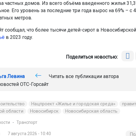
ва частных домов. Из всего объёма введенного жилья 31,3
ое. Его уровень за последние три года вырос на 69% – с 4
атных метров.
йт сообщал, что более тысячи детей-сирот в Новосибирской
ьё
в 2023 году.
Поделиться новостью:
ьга Левина
Читать все публикации автора
новостей
ОТС-Горсайт
роительство
Нацпроект «Жилье и городская среда»
прави
ой области
Новосибирск
Новосибирская область
вости
Транспорт
7 августа 2026 - 10:40
По