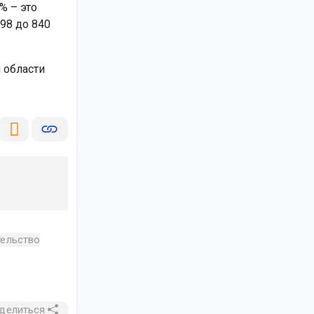
% – это
98 до 840
 области
тельство
делиться