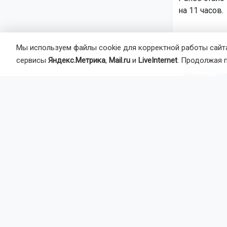
на 11 часов.
Мы используем файлы cookie для корректной работы сайта
сервисы
Яндекс.Метрика
,
Mail.ru
и
LiveInternet
. Продолжая 
Автор:
На
Агентство 
Толмачёво
Главная
Но
Политика
Мэр Н
медиа