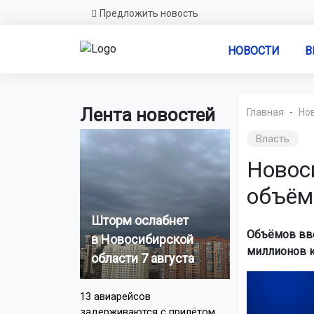
Предложить новость
НОВОСТИ
В
Лента новостей
Главная
Но
Власть
Новос
объём
Шторм ослабнет
Объёмов вво
в Новосибирской
миллионов к
области 7 августа
13 авиарейсов
задерживаются с прилётом