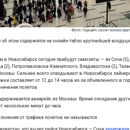
Фото: Горсайт, носит иллюстра
об этом содержится на онлайн-табло крупнейшей воздушн
м в Новосибирск сегодня прибудут самолёты — из Сочи (5),
 (2), Петропавловска-Камчатского, Владивостока (2), Талак
осквы. Сильнее всего опаздывают в Новосибирск лайнеры
жки составляет от 12 до 14 часов из-за объявленного в го
ничения полётов.
 задерживается авиарейс из Москвы. Время опоздания друг
т нескольких минут до часа.
лонения от графика полётов не называются.
 известно, что вылет рейса Новосибирск — Сочи
задержали