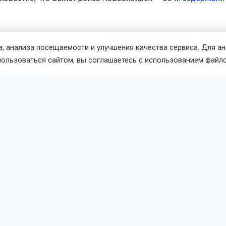
Поделиться новостью:
, анализа посещаемости и улучшения качества сервиса. Для а
пользоваться сайтом, вы соглашаетесь с использованием файло
талья Илькив
Читать все публикации автора
новостей
ОТС-Горсайт
задержка авиарейса в Сочи 7 августа
Новосибирск
вости
Политика
7 августа 2026 - 10:16
По
овосибирска Кудрявцев возгл
рейтинг первых лиц столиц С