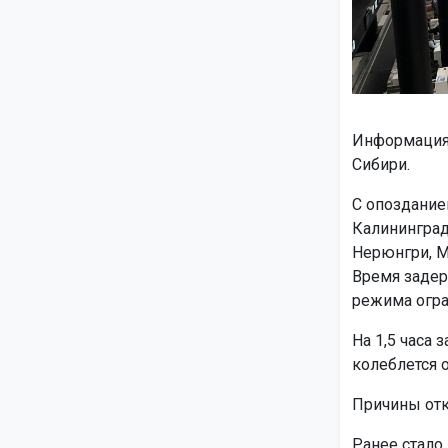
Информация 
Сибири.
С опоздание
Калининграда
Нерюнгри, М
Время задер
режима огра
На 1,5 часа
колеблется о
Причины отк
Ранее стало