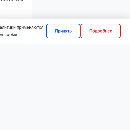
налитики применяются
Принять
Подробнее
в cookie.
делиться
авил
ФО