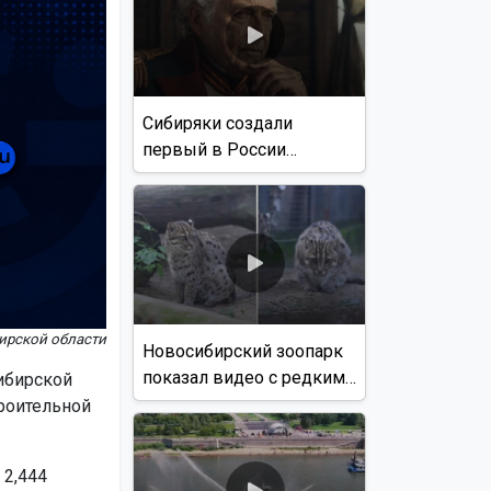
Сибиряки создали
первый в России
документальный фильм
с использованием ИИ
ирской области
Новосибирский зоопарк
показал видео с редким
ибирской
виверровым котом
роительной
 2,444