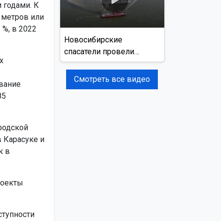
 годами. К
 метров или
 %, в 2022
Новосибирские
спасатели провели
х
учения на реке Обь
Смотреть все видео
вание
85
родской
 Карасуке и
к в
роекты
ступности