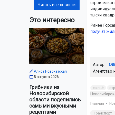
строительст
Читать все новости
индивидуальн
тысяч квадр
Это интересно
Ранее Горса
получат жил
Автор:
Ол
Агентство 
Алиса Новохатская
5 августа 2026
Грибники из
жильё
ст
Новосибирской
Новосибирск
области поделились
Главная
Но
самыми вкусными
рецептами
Транспорт