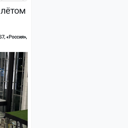
илётом
7, «Россия»,