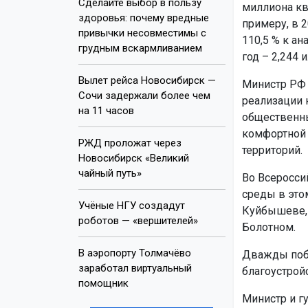
Сделайте выбор в пользу
миллиона кв
здоровья: почему вредные
примеру, в 
привычки несовместимы с
110,5 % к ан
грудным вскармливанием
год – 2,244 и
Вылет рейса Новосибирск —
Министр РФ 
Сочи задержали более чем
реализации 
на 11 часов
общественны
комфортной 
РЖД проложат через
территорий.
Новосибирск «Великий
чайный путь»
Во Всеросси
среды в это
Учёные НГУ создадут
Куйбышеве, 
роботов — «вершителей»
Болотном.
В аэропорту Толмачёво
Дважды побе
заработал виртуальный
благоустройс
помощник
Министр и г