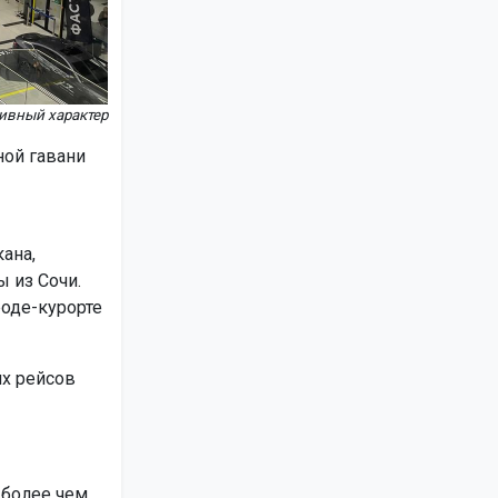
тивный характер
ой гавани
ана,
 из Сочи.
роде-курорте
их рейсов
более чем