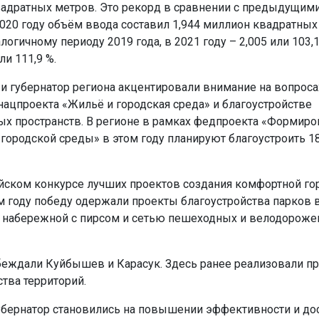
адратных метров. Это рекорд в сравнении с предыдущими
2020 году объём ввода составил 1,944 миллион квадратных
алогичному периоду 2019 года, в 2021 году – 2,005 или 103,1
ли 111,9 %.
и губернатор региона акцентировали внимание на вопроса
нацпроекта «Жильë и городская среда» и благоустройстве
х пространств. В регионе в рамках федпроекта «Формиро
городской среды» в этом году планируют благоустроить 1
йском конкурсе лучших проектов создания комфортной го
м году победу одержали проекты благоустройства парков в
набережной с пирсом и сетью пешеходных и велодороже
ждали Куйбышев и Карасук. Здесь ранее реализовали п
тва территорий.
убернатор становились на повышении эффективности и до