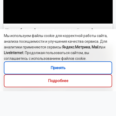
Новосибирский зоопарк показал детёнышей
Мы используем файлы cookie для корректной работы сайта,
индийского дикобраза
анализа посещаемости и улучшения качества сервиса. Для
аналитики применяются сервисы
Яндекс.Метрика
,
Mail.ru
и
LiveInternet
. Продолжая пользоваться сайтом, вы
соглашаетесь с использованием файлов cookie.
Принять
Подробнее