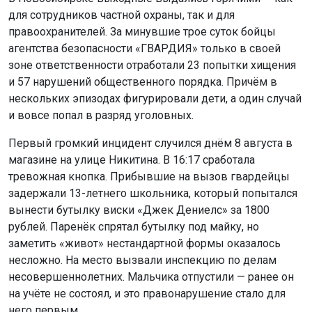
нескольких эпизодах фигурировали дети, а один случай
и вовсе попал в разряд уголовных.
Первый громкий инцидент случился днём 8 августа в
магазине на улице Никитина. В 16:17 сработала
тревожная кнопка. Прибывшие на вызов гвардейцы
задержали 13-летнего школьника, который попытался
вынести бутылку виски «Джек Дениелс» за 1800
рублей. Паренёк спрятал бутылку под майку, но
заметить «живот» нестандартной формы оказалось
несложно. На место вызвали инспекцию по делам
несовершеннолетних. Мальчика отпустили — ранее он
на учёте не состоял, и это правонарушение стало для
него первым.
Вечером того же дня, в 22:10, в «ГВАРДИЮ» позвонила
консьерж из дома №1 по улице Клевцова — объект
подключён к услуге «Безопасный Двор». Женщина
просила прислать группу задержания как можно