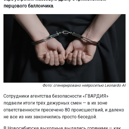
Фото: сгенерировано нейросетью Leonardo AI
Сотрудники агентства безопасности «ГВАРДИЯ»
подвели итоги трёх дежурных смен — в их зоне
ответственности пресечено 80 происшествий, и далеко
не все из них закончились просто беседой.
В Новосибирске выходные выдались горячими — как
для сотрудников частной охраны, так и для
правоохранителей. За минувшие трое суток бойцы
агентства безопасности «ГВАРДИЯ» только в своей
зоне ответственности отработали 23 попытки хищения
и 57 нарушений общественного порядка. Причём в