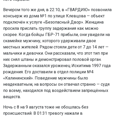
скорее. Когда бойцы ГБР-71 прибыли, они увидели на
скамейке мужчину, которого удерживали двое
местных жителей. Рядом стояли дети от 7 до 14 лет —
мальчики и девочки. Они рассказали, что этот тип при
них снял штаны и демонстрировал половой орган.
Задержанным оказался уроженец Искитима 1997 года
рождения. Его доставили в отдел полиции №4
«Калининский». Поведение мужчины было
неадекватным, на вопросы он отвечал странно — судя
по всему, находился под воздействием запрещённых
веществ.
Ночь с 8 на 9 августа тоже не обошлась без
происшествий. В 01:31 тревогу нажали в
круглосуточном баре-магазине на улице
Авиастроителей. Как выяснилось, 15-летний подросток
пришёл туда с матерью. Одна из нетрезвых
посетительниц показалась ему угрожающей, и парень
распылил в неё перцовый баллончик. В барах