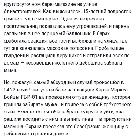
сработала реакция: все гости выбежали на улицу, где
тут же завязалась массовая потасовка. Прибывшие
гвардейцы растащили дерущихся и отправили всех по
домам — несовершеннолетнего дебошира забрала
мама.
Но, пожалуй, самый абсурдный случай произошёл в
04:22 ночи 9 августа в баре на площади Карла Маркса.
Бойцы ГБР-81 выпроводили оттуда женщину, которая
пришла забирать мужа... и привела с собой трёхлетнего
Мы используем файлы cookie для корректной работы сайта,
сына. Вместо того чтобы забрать супруга и уйти, она
анализа посещаемости и улучшения качества сервиса. Для
решила посидеть с ним и выпить пива — в присутствии
аналитики применяются сервисы
Яндекс.Метрика
,
Mail.ru
и
малыша. Охрана пресекла это безобразие, женщину с
LiveInternet
. Продолжая пользоваться сайтом, вы
ребёнком отправили домой.
соглашаетесь с использованием файлов cookie.
Ранее Горсайт сообщал, что гвардейцы задержали 11
Принять
нарушителей в Новосибирске за три дня.
Подробнее
Поделиться новостью: